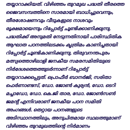
തയ്യാറാക്കിയത്. വിഴിഞ്ഞം തുറമുഖ പദ്ധതി തീരത്തെ
ജൈവസമ്പത്തിനെ സാരമായി ബാധിച്ചുവെന്നും,
തീരശോഷണവും വീടുകളുടെ നാശവും
രൂക്ഷമായെന്നും റിപ്പോർട്ട് ചൂണ്ടിക്കാണിക്കുന്നു.
പദ്ധതിക്ക് അനുമതി നേടുന്നതിനായി പാരിസ്ഥിതിക
ആഘാത പഠനത്തിലടക്കം കൃത്രിമം കാണിച്ചതായി
റിപ്പോർട്ട് ചൂണ്ടികാണിക്കുന്നു. തിരുവനന്തപുരം
മത്സ്യത്തൊഴിലാളി ജനകീയ സമരസമിതിയുടെ
നിർദേശത്തെത്തുടർന്നാണ് റിപ്പോർട്ട്
തയ്യാറാക്കപ്പെട്ടത്. പ്രൊഫീർ ബാനർജി, സരിതാ
ഫെർണാണ്ടസ്, ഡോ. ജോൺ കുര്യൻ, ഡോ. ടെറി
മച്ചാഡോ, ഡോ. കെ.ജി താര, ഡോ. ജോൺസൺ
ജമന്റ് എന്നിവരാണ് ജനകീയ പഠന സമിതി
അംഗങ്ങൾ. തെറ്റായ പഠനങ്ങളുടെ
അടിസ്ഥാനത്തിലും, അനുചിതമായ സ്ഥലത്തുമാണ്
വിഴിഞ്ഞം തുറമുഖത്തിന്റെ നിർമാണം