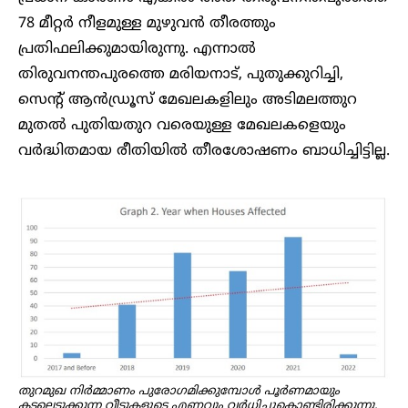
78 മീറ്റർ നീളമുള്ള മുഴുവൻ തീരത്തും
പ്രതിഫലിക്കുമായിരുന്നു. എന്നാൽ
തിരുവനന്തപുരത്തെ മരിയനാട്, പുതുക്കുറിച്ചി,
സെൻ്റ് ആൻഡ്രൂസ് മേഖലകളിലും അടിമലത്തുറ
മുതൽ പുതിയതുറ വരെയുള്ള മേഖലകളെയും
വർദ്ധിതമായ രീതിയിൽ തീരശോഷണം ബാധിച്ചിട്ടില്ല.
തുറമുഖ നിർമ്മാണം പുരോഗമിക്കുമ്പോൾ പൂർണമായും
കടലെടുക്കുന്ന വീടുകളുടെ എണ്ണവും വർധിച്ചുകൊണ്ടിരിക്കുന്നു.