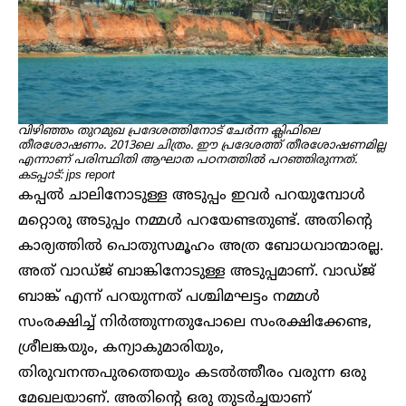
വിഴിഞ്ഞം തുറമുഖ പ്രദേശത്തിനോട് ചേർന്ന ക്ലിഫിലെ
തീരശോഷണം. 2013ലെ ചിത്രം. ഈ പ്രദേശത്ത് തീരശോഷണമില്ല
എന്നാണ് പരിസ്ഥിതി ആഘാത പഠനത്തിൽ പറഞ്ഞിരുന്നത്.
കടപ്പാട്: jps report
കപ്പൽ ചാലിനോടുള്ള അടുപ്പം ഇവർ പറയുമ്പോൾ
മറ്റൊരു അടുപ്പം നമ്മൾ പറയേണ്ടതുണ്ട്. അതിന്റെ
കാര്യത്തിൽ പൊതുസമൂഹം അത്ര ബോധവാന്മാരല്ല.
അത് വാഡ്ജ് ബാങ്കിനോടുള്ള അടുപ്പമാണ്. വാഡ്ജ്
ബാങ്ക് എന്ന് പറയുന്നത് പശ്ചിമഘട്ടം നമ്മൾ
സംരക്ഷിച്ച് നിർത്തുന്നതുപോലെ സംരക്ഷിക്കേണ്ട,
ശ്രീലങ്കയും, കന്യാകുമാരിയും,
തിരുവനന്തപുരത്തെയും കടൽത്തീരം വരുന്ന ഒരു
മേഖലയാണ്. അതിന്റെ ഒരു തുടർച്ചയാണ്