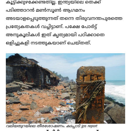
കൂട്ടിക്കുഴക്കേണ്ടതില്ല. ഇന്ത്യയിലെ തെക്ക്
പടിഞ്ഞാറൻ മൺസൂൺ ആഗമനം
അടയാളപ്പെടുത്തുന്നത് തന്നെ തിരുവനന്തപുരത്തെ
പ്രത്യേകതകൾ വച്ചിട്ടാണ്. പക്ഷേ പോർട്ട്
അനുകൂലികൾ ഇത് കൃത്യമായി പഠിക്കാതെ
ഒളിച്ചുകളി നടത്തുകയാണ് ചെയ്തത്.
വലിയതുറയിലെ തീരശോഷണം. കടപ്പാട്: jps report