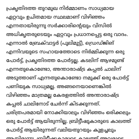
പ്രകൃതിദത്ത തുറമുഖ നിർമ്മാണം സാധ്യമായ
ഏറ്റവും ഉചിതമായ സ്ഥലമാണ് വിഴിഞ്ഞം
എന്നതായിരുന്നു സർക്കാരിന്റെയും വിസിൽ
അധികൃതരുടെയും ഏറ്റവും പ്രധാനപ്പെട്ട ഒരു വാദം.
എന്നാൽ ബ്രേക്‌വാട്ടർ (പുലിമുട്ട്), ഡ്രെഡ്ജിങ്
എന്നിവയുടെ സഹായത്തോടെ നിർമ്മിക്കുന്ന ഒരു
പോർട്ട്, പ്രകൃതിദത്ത പോർട്ടല്ല. കടലിന് ആഴമുണ്ട്
എന്നതുകൊണ്ടോ, അന്താരാഷ്ട്ര കപ്പൽ ചാലിന്
അടുത്താണ് എന്നതുകൊണ്ടോ നമുക്ക് ഒരു പോർട്ട്
പണിയുക സാധ്യമല്ല. അങ്ങനെയാണെങ്കിൽ
വിഴിഞ്ഞം മാത്രമല്ല കേരളത്തിൽ അന്താരാഷ്ട്ര
കപ്പൽ ചാലിനോട് ചേർന്ന് കിടക്കുന്നത്.
ചരിത്രപരമായി നോക്കിയാലും വിഴിഞ്ഞം ഒരിക്കലും
ഒരു പോർട്ട് ആയിരുന്നില്ല. ബ്രിട്ടീഷുകാരുടെ കാലത്ത്‌
പോർട്ട് ആയിരുന്നത് വലിയതുറയും കുളച്ചലും
ആയിരുന്നു. ബ്രിട്ടീഷുകാരുടെ കാലത്ത് അവരുടെ