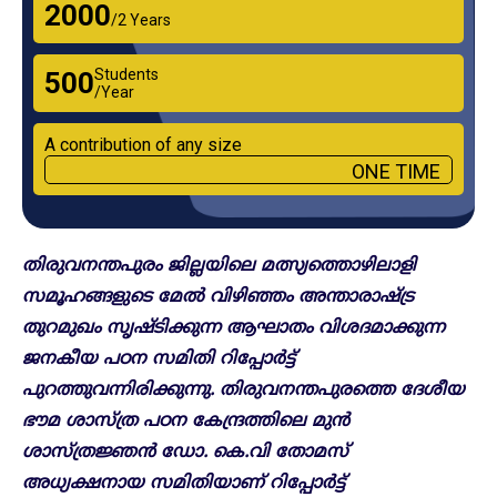
₹2000
/2 Years
Students
₹500
/Year
A contribution of any size
ONE TIME
തിരുവനന്തപുരം ജില്ലയിലെ മത്സ്യത്തൊഴിലാളി
സമൂഹങ്ങളുടെ മേൽ വിഴിഞ്ഞം അന്താരാഷ്ട്ര
തുറമുഖം സൃഷ്ടിക്കുന്ന ആഘാതം വിശദമാക്കുന്ന
ജനകീയ പഠന സമിതി റിപ്പോർട്ട്
പുറത്തുവന്നിരിക്കുന്നു. തിരുവനന്തപുരത്തെ ദേശീയ
ഭൗമ ശാസ്ത്ര പഠന കേന്ദ്രത്തിലെ മുൻ
ശാസ്ത്രജ്ഞൻ ഡോ. കെ.വി തോമസ്
അധ്യക്ഷനായ സമിതിയാണ് റിപ്പോർട്ട്