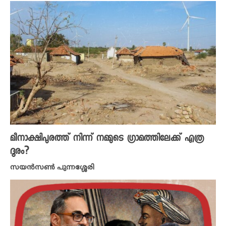
മീനാക്ഷിപുരത്ത്‌ നിന്ന്‌ നമ്മുടെ ഗ്രാമത്തിലേക്ക് എത്ര
ദൂരം?
സയൻസൺ പുന്നശ്ശേരി