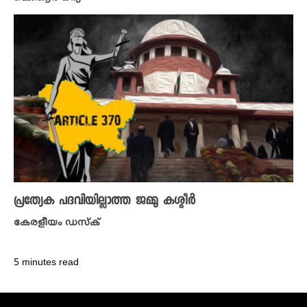
പ്രത്യേക പദവിയില്ലാത്ത ജമ്മു കശ്മീർ
കേരളീയം ഡസ്ക്
5 minutes read