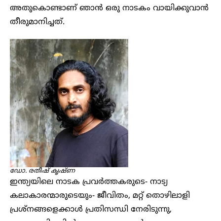
അതുകൊണ്ടാണ് ഞാൻ ഒരു നാടകം വായിക്കുവാൻ
തീരുമാനിച്ചത്.
ഡോ. രതീഷ് കൃഷ്ണ
ഇന്ത്യയിലെ നാടക പ്രവർത്തകരുടെ- നാട്യ
കലാകാരന്മാരുടെയും- ജീവിതം, മറ്റ് തൊഴിലാളി
പ്രശ്നങ്ങളെക്കാൾ പ്രതിസന്ധി നേരിടുന്നു,