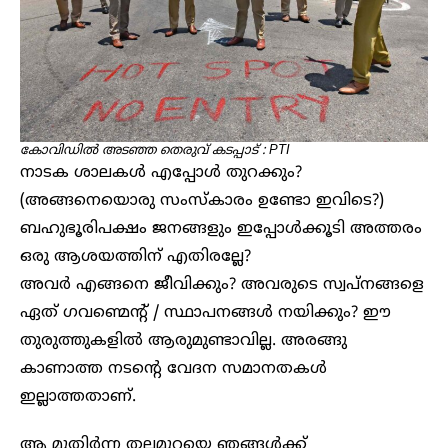
കോവിഡിൽ അടഞ്ഞ തെരുവ് കടപ്പാട് : PTI
നാടക ശാലകൾ എപ്പോൾ തുറക്കും?
(അങ്ങനെയൊരു സംസ്കാരം ഉണ്ടോ ഇവിടെ?)
ബഹുഭൂരിപക്ഷം ജനങ്ങളും ഇപ്പോൾക്കൂടി അത്തരം
ഒരു ആശയത്തിന് എതിരല്ലേ?
അവർ എങ്ങനെ ജീവിക്കും? അവരുടെ സ്വപ്നങ്ങളെ
ഏത് ഗവണ്മെന്റ് / സ്ഥാപനങ്ങൾ നയിക്കും? ഈ
തുരുത്തുകളിൽ ആരുമുണ്ടാവില്ല. അരങ്ങു
കാണാത്ത നടന്റെ വേദന സമാനതകൾ
ഇല്ലാത്തതാണ്.
ആ മുതിർന്ന തലമുറയെ ഞങ്ങൾക്ക്