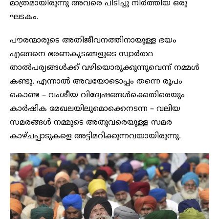
മാത്രമായിരുന്നു അവരെ പിടിച്ചു നിർത്തിയ ഒരു
ഘടകം.
പൗരന്മാരുടെ അതിജീവനത്തിനായുള്ള ഭയം
എങ്ങനെ ഭരണകൂടങ്ങളുടെ സ്വാർത്ഥ
താൽപര്യങ്ങൾക്ക് വഴിയൊരുക്കുന്നുവെന്ന് നമ്മൾ
കണ്ടു. എന്നാൽ അവയോടൊപ്പം തന്നെ രൂപം
കൊണ്ട – വംശീയ വിദ്വേഷങ്ങൾക്കെതിരെയും
കാർഷിക മേഖലയിലുമൊക്കെനടന്ന – വലിയ
സമരങ്ങൾ നമ്മുടെ അതുവരെയുള്ള സമര
കാഴ്ചപ്പാടുകളെ അട്ടിമറിക്കുന്നവയായിരുന്നു.