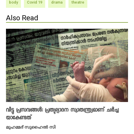
body
Covid 19
drama
theatre
Also Read
വീട്ടു പ്രസവങ്ങൾ: പ്രത്യുല്പാദന സ്വാതന്ത്ര്യമാണ് ച‍ർച്ച
യാകേണ്ടത്
മുഹമ്മദ് സുഹൈൽ സി