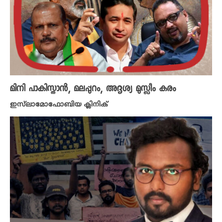
മിനി പാകിസ്താൻ, മലപ്പുറം, അദൃശ്യ മുസ്ലീം കരം
ഇസ്‌ലാമോഫോബിയ ക്ലിനിക്