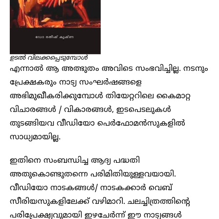
ഉടൽ വിലക്കപ്പെടുമ്പോൾ
എന്നാൽ ആ അത്ഭുതം അവിടെ സംഭവിച്ചില്ല. നടനും
പ്രേക്ഷകരും നാട്യ സംഘർഷങ്ങളെ
അഭിമുഖീകരിക്കുമ്പോൾ തിയേറ്ററിലെ കൈമാറ്റ
വിചാരങ്ങൾ / വികാരങ്ങൾ, ഇടപെടലുകൾ
തുടങ്ങിയവ വീഡിയോ പെർഫോമൻസുകളിൽ
സാധ്യമായില്ല.
ഇതിനെ സംബന്ധിച്ച ആദ്യ പദ്ധതി
അതുകൊണ്ടുതന്നെ പരിമിതിയുള്ളവയായി.
വീഡിയോ നാടകങ്ങൾ/ നാടകക്കാർ വെബ്
സീരിയസുകളിലേക്ക് വഴിമാറി. ചലച്ചിത്രത്തിന്റെ
പരിപ്രേക്ഷ്യവുമായി ഇഴചേർന്ന് ഈ നാട്യങ്ങൾ