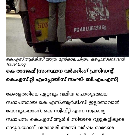
കെ.എസ്.ആർ.ടി.സി യാത്ര, മുൻകാല ചിത്രം. കടപ്പാട്: Aanavandi
Travel Blog
കെ രാജേഷ് (സംസ്ഥാന വർക്കിം​ഗ് പ്രസിഡന്റ്,
കെ.എസ്.റ്റി എംപ്ലോയീസ് സംഘ്- ബി.എം.എസ്)
‌കേരളത്തിലെ ഏറ്റവും വലിയ പൊതുമേഖല
സ്ഥാപനമായ കെ.എസ്.ആർ.ടി.സി ഇല്ലാതാവാൻ
പോവുകയാണ്. കെ സ്വിഫ്റ്റ് എന്ന സ്വകാര്യ
സ്ഥാപനം കെ.എസ്.ആർ.ടി.സിയുടെ റൂട്ടുകളിലൂടെ
ഓടുകയാണ്. ശരാശരി അഞ്ച് വർഷം ഓടേണ്ട