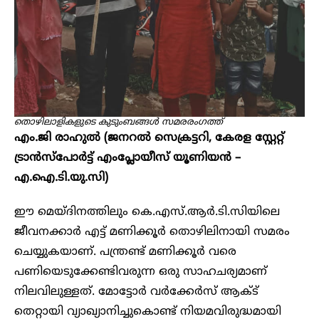
തൊഴിലാളികളുടെ കുടുംബങ്ങൾ സമരരം​ഗത്ത്
എം.ജി രാഹുൽ (ജനറൽ സെക്രട്ടറി, കേരള സ്റ്റേറ്റ്
ട്രാൻസ്പോർട്ട് എംപ്ലോയീസ് യൂണിയൻ –
എ.ഐ.ടി.യു.സി)
ഈ മെയ്ദിനത്തിലും കെ.എസ്.ആ‍‍ർ.ടി.സിയിലെ
ജീവനക്കാ‍ർ എട്ട് മണിക്കൂ‍ർ തൊഴിലിനായി സമരം
ചെയ്യുകയാണ്. പന്ത്രണ്ട് മണിക്കൂ‍ർ വരെ
പണിയെടുക്കേണ്ടിവരുന്ന ഒരു സാഹചര്യമാണ്
നിലവിലുള്ളത്. മോട്ടോ‍ർ വർക്കേർസ് ആക്ട്
തെറ്റായി വ്യാഖ്യാനിച്ചുകൊണ്ട് നിയമവിരുദ്ധമായി