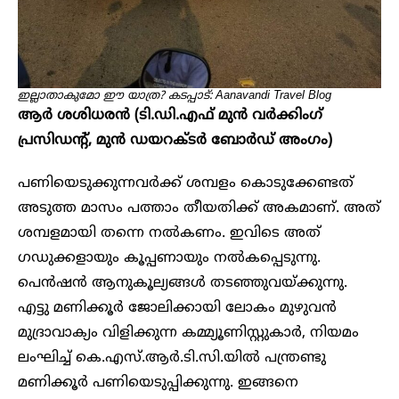
ഇല്ലാതാകുമോ ഈ യാത്ര? കടപ്പാട്: Aanavandi Travel Blog
ആ‍ർ ശശിധരൻ (ടി.ഡി.എഫ് മുൻ വർക്കിംഗ്
പ്രസിഡന്റ്, മുൻ ഡയറക്ടർ ബോർഡ് അംഗം)
പണിയെടുക്കുന്നവർക്ക് ശമ്പളം കൊടുക്കേണ്ടത്
അടുത്ത മാസം പത്താം തീയതിക്ക് അകമാണ്. അത്
ശമ്പളമായി തന്നെ നൽകണം. ഇവിടെ അത്
ഗഡുക്കളായും കൂപ്പണായും നൽകപ്പെടുന്നു.
പെൻഷൻ ആനുകൂല്യങ്ങൾ തടഞ്ഞുവയ്ക്കുന്നു.
എട്ടു മണിക്കൂ‍ർ ജോലിക്കായി ലോകം മുഴുവൻ
മുദ്രാവാക്യം വിളിക്കുന്ന കമ്മ്യൂണിസ്റ്റുകാർ, നിയമം
ലംഘിച്ച് കെ.എസ്.ആ‍ർ.ടി.സി.യിൽ പന്ത്രണ്ടു
മണിക്കൂ‍ർ പണിയെടുപ്പിക്കുന്നു. ഇങ്ങനെ