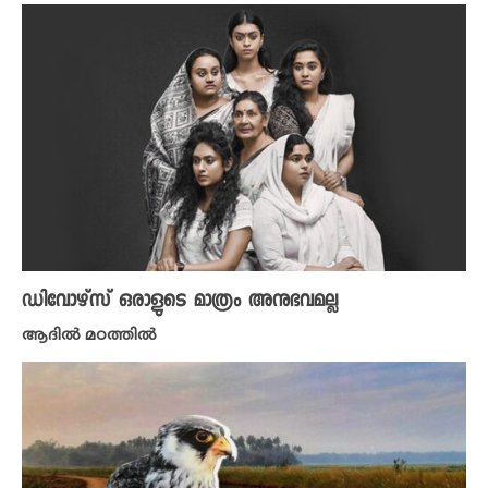
ഡിവോഴ്സ് ഒരാളുടെ മാത്രം അനുഭവമല്ല
ആദിൽ മഠത്തിൽ