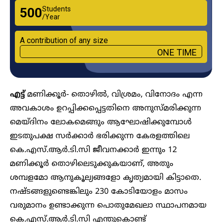
Students
₹500
/Year
A contribution of any size
ONE TIME
എട്ട്
മണിക്കൂ‍ർ- തൊഴിൽ, വിശ്രമം, വിനോദം എന്ന
അവകാശം ഉറപ്പിക്കപ്പെട്ടതിനെ അനുസ്മരിക്കുന്ന
മെയ്ദിനം ലോകമെങ്ങും ആഘോഷിക്കുമ്പോൾ
ഇടതുപക്ഷ സർക്കാർ ഭരിക്കുന്ന കേരളത്തിലെ
കെ.എസ്.ആർ.ടി.സി ജീവനക്കാർ ഇന്നും 12
മണിക്കൂ‍ർ തൊഴിലെടുക്കുകയാണ്, അതും
ശമ്പളമോ ആനുകൂല്യങ്ങളോ കൃത്യമായി കിട്ടാതെ.
നഷ്ടങ്ങളുണ്ടെങ്കിലും 230 കോടിയോളം മാസം
വരുമാനം ഉണ്ടാക്കുന്ന പൊതുമേഖലാ സ്ഥാപനമായ
കെ.എസ്.ആർ.ടി.സി എന്തുകൊണ്ട്