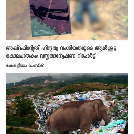
അഷ്റഫിന്റേത് ഹിന്ദുത്വ വംശീയതയുടെ ആൾക്കൂട്ട
കൊലപാതകം: വസ്തുതാന്വേഷണ റിപ്പോർട്ട്
കേരളീയം ഡസ്ക്