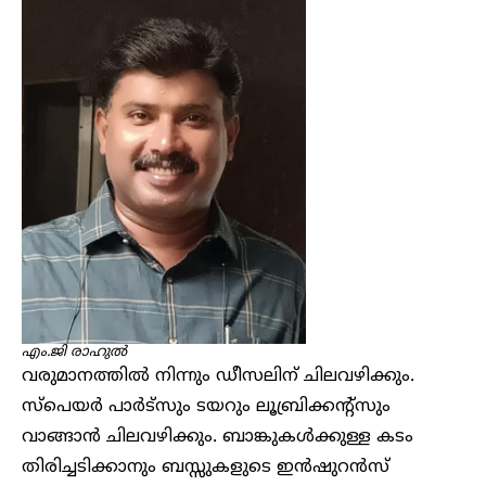
എം.ജി രാഹുൽ
വരുമാനത്തിൽ നിന്നും ഡീസലിന് ചിലവഴിക്കും.
സ്പെയർ പാർട്സും ടയറും ലൂബ്രിക്കന്റ്സും
വാങ്ങാൻ ചിലവഴിക്കും. ബാങ്കുകൾക്കുള്ള കടം
തിരിച്ചടിക്കാനും ബസ്സുകളുടെ ഇൻഷുറൻസ്