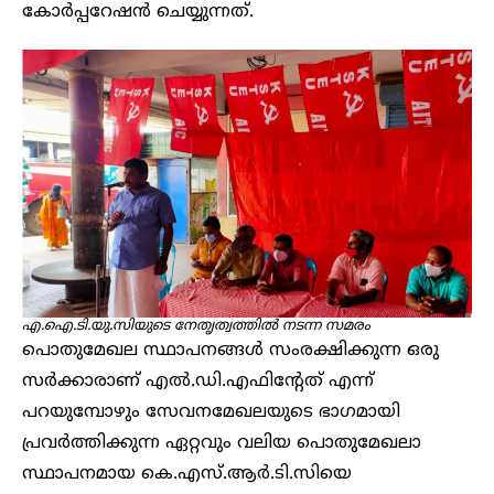
കോർപ്പറേഷൻ ചെയ്യുന്നത്.
എ.ഐ.ടി.യു.സിയുടെ നേതൃത്വത്തിൽ നടന്ന സമരം
പൊതുമേഖല സ്ഥാപനങ്ങൾ സംരക്ഷിക്കുന്ന ഒരു
സർക്കാരാണ് എൽ.ഡി.എഫിന്റേത് എന്ന്
പറയുമ്പോഴും സേവനമേഖലയുടെ ഭാഗമായി
പ്രവ‍ർത്തിക്കുന്ന ഏറ്റവും വലിയ പൊതുമേഖലാ
സ്ഥാപനമായ കെ.എസ്.ആ‍ർ.ടി.സിയെ