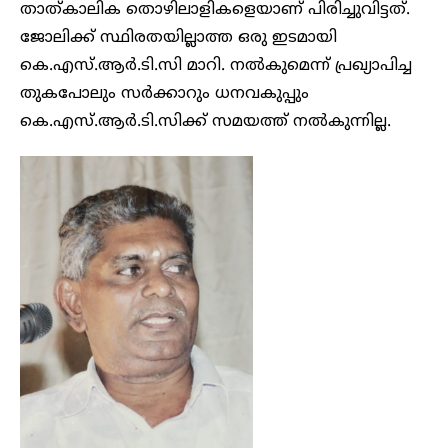
താത്കാലിക തൊഴിലാളികളെയാണ് പിരിച്ചുവിട്ടത്.
ജോലിക്ക് സ്ഥിരതയില്ലാത്ത ഒരു ഇടമായി
കെ.എസ്.ആർ.ടി.സി മാറി. നൽകുമെന്ന് പ്രഖ്യാപിച്ച
തുകപോലും സർക്കാറും ധനവകുപ്പും
കെ.എസ്.ആർ.ടി.സിക്ക് സമയത്ത് നൽകുന്നില്ല.