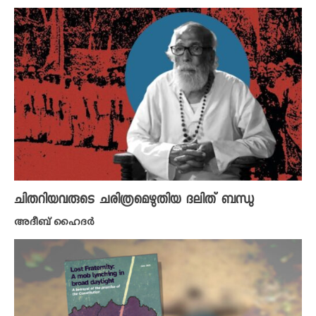
ചിതറിയവരുടെ ചരിത്രമെഴുതിയ ദലിത് ബന്ധു
അദീബ് ഹൈദര്‍