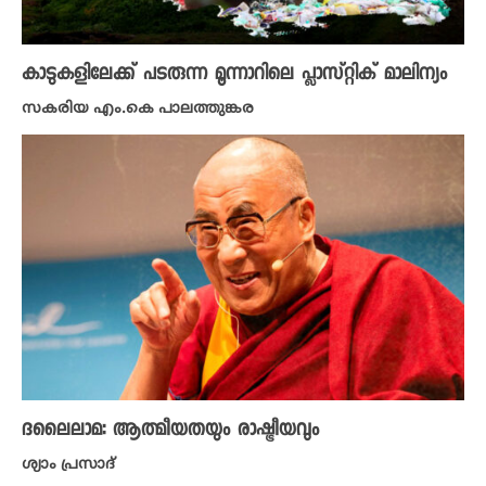
കാടുകളിലേക്ക് പടരുന്ന മൂന്നാറിലെ പ്ലാസ്റ്റിക് മാലിന്യം
സകരിയ എം.കെ പാലത്തുങ്കര
ദലൈലാമ: ആത്മീയതയും രാഷ്ട്രീയവും
ശ്യാം പ്രസാദ്