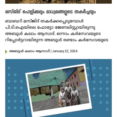
മസ്ജിദ് പൊളിക്കലും മാധ്യമങ്ങളുടെ തകർച്ചയും
ബാബറി മസ്ജിദ് തക‍ർക്കപ്പെടുമ്പോൾ
പി.ടി.ഐയിലെ ഫോട്ടോ ജേണലിസ്റ്റായിരുന്നു
അബുൾ കലാം ആസാദ്. ഒന്നാം കർസേവയുടെ
റിപ്പോർട്ടറായിരുന്ന അബുൾ രണ്ടാം ക‍ർസേവയുടെ
| January 22, 2024
അബുൾ കലാം ആസാദ്