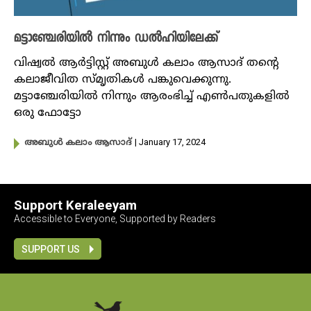
മട്ടാഞ്ചേരിയിൽ നിന്നും ഡ‌ൽഹിയിലേക്ക്
വിഷ്വൽ ആ‍ർട്ടിസ്റ്റ് അബുൾ കലാം ആസാദ് തന്റെ
കലാജീവിത സ്മൃതികൾ പങ്കുവെക്കുന്നു.
മട്ടാഞ്ചേരിയിൽ നിന്നും ആരംഭിച്ച് എൺപതുകളിൽ
ഒരു ഫോട്ടോ
| January 17, 2024
അബുൾ കലാം ആസാദ്
Support Keraleeyam
Accessible to Everyone, Supported by Readers
SUPPORT US