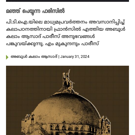
മഞ്ഞ് പെയ്യുന്ന പാരീസിൽ
പി.ടി.ഐ.യിലെ മാധ്യമപ്രവ‍ർത്തനം അവസാനിപ്പിച്ച്
കലാപഠനത്തിനായി ഫ്രാൻസിൽ എത്തിയ അബുൾ
കലാം ആസാദ് പാരീസ് അനുഭവങ്ങൾ
പങ്കുവയ്ക്കുന്നു. എം മുകുന്ദനും പാരീസ്
| January 31, 2024
അബുൾ കലാം ആസാദ്