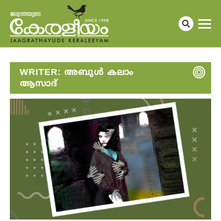
WRITER:
അബുൾ കലാം
ആസാദ്