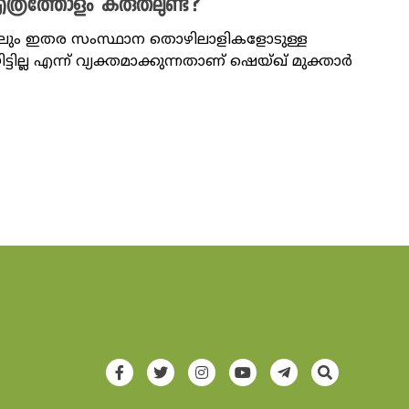
്രത്തോളം കരുതലുണ്ട്?
െങ്കിലും ഇതര സംസ്ഥാന തൊഴിലാളികളോടുള്ള
ടില്ല എന്ന് വ്യക്തമാക്കുന്നതാണ് ഷെയ്ഖ് മുക്താര്‍