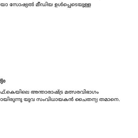
യോ സോഷ്യല്‍ മീഡിയ ഉള്‍പ്പെടെയുള്ള
്യം
്.കെയിലെ അന്താരാഷ്ട്ര മത്സരവിഭാഗം
ിധിയായിരുന്നു യുവ സംവിധായകൻ ചൈതന്യ തമാനെ.