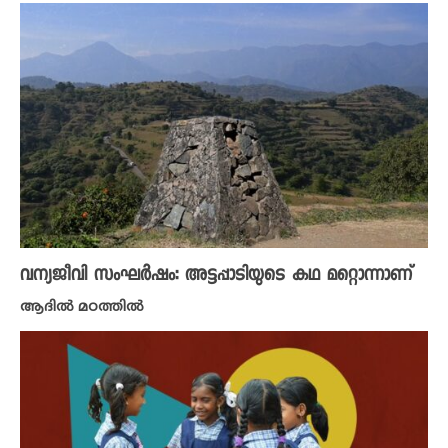
വന്യജീവി സംഘർഷം: അട്ടപ്പാടിയുടെ കഥ മറ്റൊന്നാണ്
ആദിൽ മഠത്തിൽ