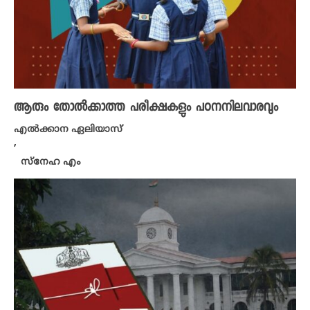
ആരും തോൽക്കാത്ത പരീക്ഷകളും പഠനനിലവാരവും
എൽക്കാന ഏലിയാസ്
,
സ്നേഹ എം