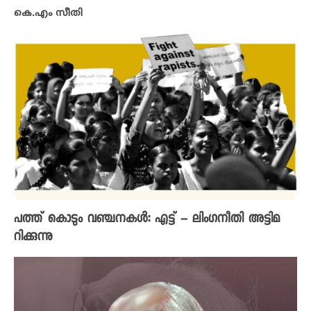
കെ.എം സീതി
പത്ത് കൊടും വഞ്ചനകൾ: എട്ട് – ലിം​ഗനീതി അട്ടിമ
റിക്കുന്നു