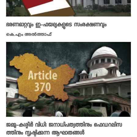
ഭരണമാറ്റവും ഇ-ഫയലുകളുടെ സംരക്ഷണവും
കെ.എം അല്‍ത്താഫ്
ജമ്മു-കശ്മീർ വിധി: ജനാധിപത്യത്തിനും ഫെഡറലിസ
ത്തിനും സൃഷ്ടിക്കുന്ന ആഘാതങ്ങൾ