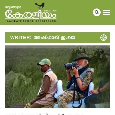
WRITER:
അഷ്ഫാഖ് ഇ.ജെ