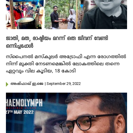
ജാതി, മത, രാഷ്ട്രീയം മറന്ന് ഒരു ജീവന് വേണ്ടി
ഒന്നിച്ചപ്പോൾ
സ്പൈനൽ മസ്കുലർ അട്രോഫി എന്ന രോഗത്തിൽ
നിന്ന് മുക്തി നേടണമെങ്കിൽ ലോകത്തിലെ തന്നെ
ഏറ്റവും വില കൂടിയ, 18 കോടി
| September 29, 2022
അഷ്ഫാഖ് ഇ.ജെ