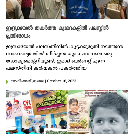
ഇസ്രായേൽ തകർത്ത ക്യാമറകളിൽ പലസ്തീൻ
പ്രതിരോധം
ഇസ്രായേൽ പലസ്തീനിൽ കൂട്ടക്കുരുതി നടത്തുന്ന
സാഹചര്യത്തിൽ തീർച്ചയായും കാണേണ്ട ഒരു
ഡോക്യമെൻ്ററിയുണ്ട്, ഇമാദ് ബർണറ്റ് എന്ന
പലസ്തീനി കർഷകൻ പകർത്തിയ
| October 18, 2023
അഷ്ഫാഖ് ഇ.ജെ