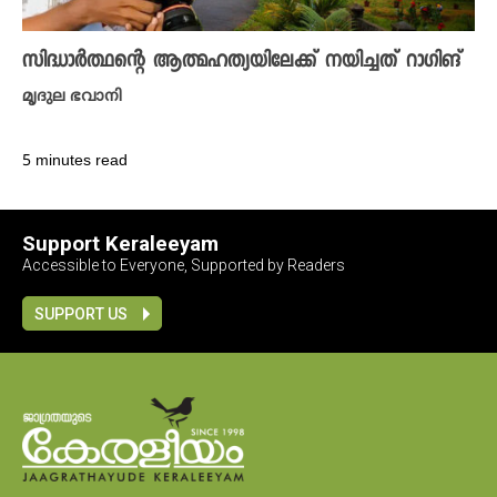
സിദ്ധാർത്ഥന്റെ ആത്മഹത്യയിലേക്ക് നയിച്ചത് റാഗിങ്
മൃദുല ഭവാനി
5 minutes read
Support Keraleeyam
Accessible to Everyone, Supported by Readers
SUPPORT US