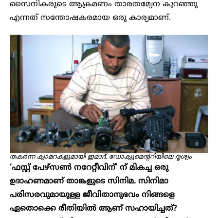
സൈനികരുടെ ആക്രമണം താരതമ്യേന കുറഞ്ഞു
എന്നത് സന്തോഷകരമായ ഒരു കാര്യമാണ്.
തകർന്ന ക്യാമറകളുമായി ഇമാദ്, ഡോക്യുമെന്ററിയിലെ ദൃശ്യം
‘ഫസ്റ്റ് പേഴ്സൺ നറേറ്റീവിന്’ ന് മികച്ച ഒരു
ഉദാഹണമാണ് താങ്കളുടെ സിനിമ. സിനിമാ
പരിസരവുമായുള്ള ജീവിതാനുഭവം നിങ്ങളെ
ഏതൊക്കെ രീതിയിൽ ആണ് സഹായിച്ചത്?