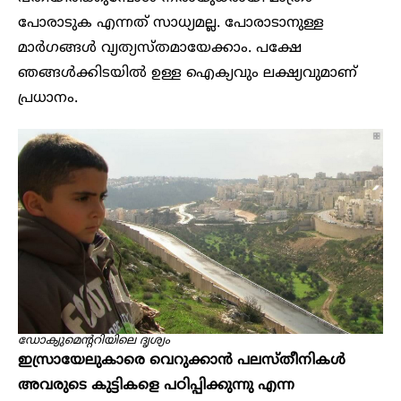
പോരാടുക എന്നത് സാധ്യമല്ല. പോരാടാനുള്ള
മാർഗങ്ങൾ വ്യത്യസ്തമായേക്കാം. പക്ഷേ
ഞങ്ങൾക്കിടയിൽ ഉള്ള ഐക്യവും ലക്ഷ്യവുമാണ്
പ്രധാനം.
ഡോക്യുമെന്ററിയിലെ ദൃശ്യം
ഇസ്രായേലുകാരെ വെറുക്കാൻ പലസ്തീനികൾ
അവരുടെ കുട്ടികളെ പഠിപ്പിക്കുന്നു എന്ന