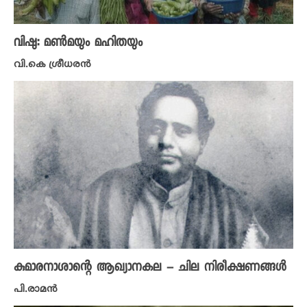
വിഷു: മൺമയും മഹിതയും
വി.കെ ശ്രീധരൻ
കുമാരനാശാന്റെ ആഖ്യാനകല – ചില നിരീക്ഷണങ്ങൾ
പി.രാമൻ