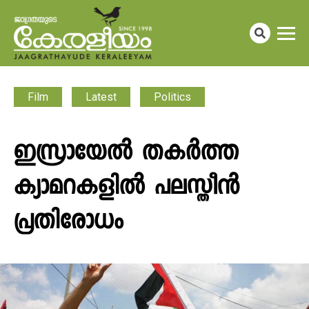
Film
Latest
Politics
ഇസ്രായേൽ തകർത്ത
ക്യാമറകളിൽ പലസ്തീൻ
പ്രതിരോധം