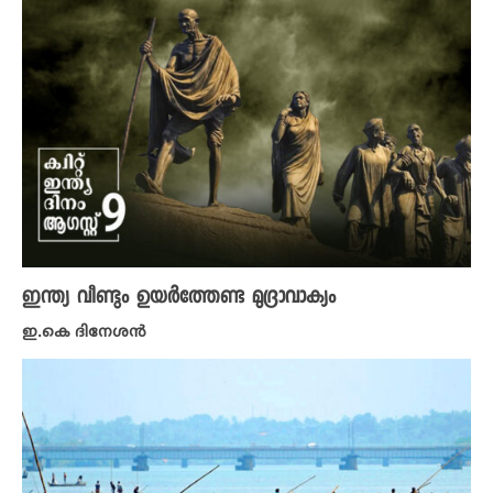
ഇന്ത്യ വീണ്ടും ഉയർത്തേണ്ട മുദ്രാവാക്യം
ഇ.കെ ദിനേശൻ