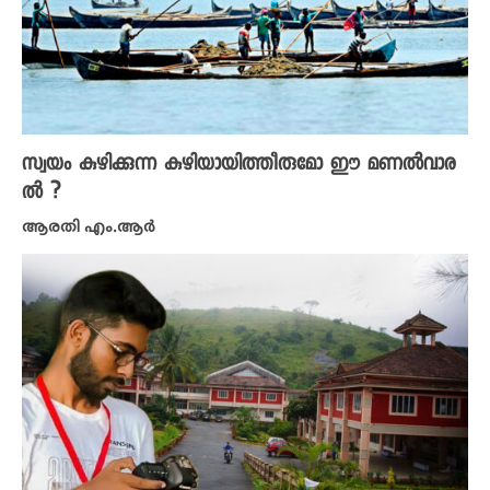
സ്വയം കുഴിക്കുന്ന കുഴിയായിത്തീരുമോ ഈ മണൽവാര
ൽ ?
ആരതി എം.ആർ