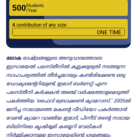
Students
₹500
/Year
A contribution of any size
ONE TIME
ലോക
രാഷ്ട്രങ്ങളുടെ അനുവാദത്തോടെ
ഇസ്രായേൽ പലസ്തീനിൽ കൂട്ടക്കുരുതി നടത്തുന്ന
സാഹചര്യത്തിൽ തീർച്ചയായും കണ്ടിരിക്കേണ്ട ഒരു
ഡോക്യമെൻ്ററിയുണ്ട്, ഇമാദ് ബർണറ്റ് എന്ന
പലസ്തീനി കർഷകൻ അഞ്ച് വർഷത്തോളമെടുത്ത്
പകർത്തിയ ‘ഫൈവ് ബ്രോക്കൺ ക്യാമറാസ്.’ 2005ൽ
ജനിച്ച നാലാമത്തെ മകൻ്റെ വീഡിയോ പകർത്താൻ
വേണ്ടി ക്യാമറ വാങ്ങിയ ഇമാദ്, പിന്നീട് തൻ്റെ നാടായ
ബിലിനിലെ കൃഷിഭൂമി കയ്യേറി വേലികൾ
നിർമ്മിക്കാനുള്ള ഇസ്രായേലിൻ്റെ ശ്രമങ്ങളും