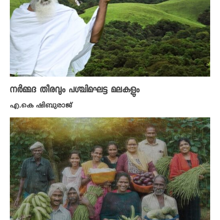
നർമ്മദ തീരവും പശ്ചിമഘട്ട മലകളും
എ.കെ ഷിബുരാജ്