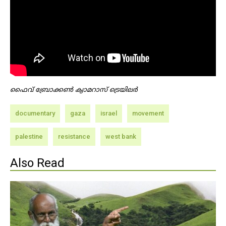
ഫൈവ് ബ്രോക്കൺ ക്യാമറാസ് ട്രെയിലർ
documentary
gaza
israel
movement
palestine
resistance
west bank
Also Read