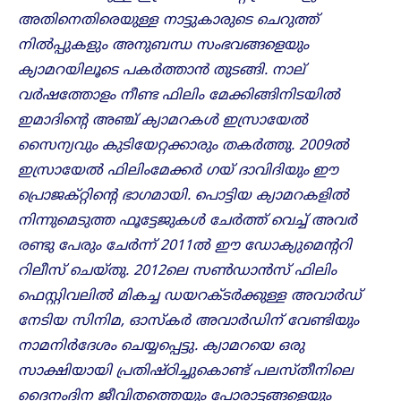
അതിനെതിരെയുള്ള നാട്ടുകാരുടെ ചെറുത്ത്
നിൽപ്പുകളും അനുബന്ധ സംഭവങ്ങളെയും
ക്യാമറയിലൂടെ പകർത്താൻ തുടങ്ങി. നാല‌്
വർഷത്തോളം നീണ്ട ഫിലിം മേക്കിങ്ങിനിടയിൽ
ഇമാദിൻ്റെ അഞ്ച് ക്യാമറകൾ ഇസ്രായേൽ
സൈന്യവും കുടിയേറ്റക്കാരും തകർത്തു. 2009ൽ
ഇസ്രായേൽ ഫിലിംമേക്കർ ഗയ് ദാവിദിയും ഈ
പ്രൊജക്റ്റിന്റെ
ഭാഗമായി. പൊട്ടിയ ക്യാമറകളിൽ
നിന്നുമെടുത്ത ഫൂട്ടേജുകൾ ചേർത്ത് വെച്ച് അവർ
രണ്ടു പേരും ചേർന്ന് 2011ൽ ഈ ഡോക്യുമെൻ്ററി
റിലീസ് ചെയ്തു. 2012ലെ സൺഡാൻസ് ഫിലിം
ഫെസ്റ്റിവലിൽ മികച്ച ഡയറക്ടർക്കുള്ള അവാർഡ്
നേടിയ സിനിമ, ഓസ്കർ അവാർഡിന് വേണ്ടിയും
നാമനിർദേശം ചെയ്യപ്പെട്ടു. ക്യാമറയെ ഒരു
സാക്ഷിയായി പ്രതിഷ്ഠിച്ചുകൊണ്ട് പലസ്തീനിലെ
ദൈനംദിന ജീവിതത്തെയും പോരാട്ടങ്ങളെയും