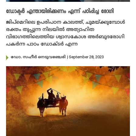
ഡോക്ടർ എന്തായിരിക്കണം എന്ന് പഠിപ്പിച്ച രോഗി
ജിപ്മെറിലെ ഉപരിപഠന കാലത്ത്, ചുമയ്ക്കുമ്പോൾ
രക്തം തുപ്പുന്ന നിലയിൽ അത്യാഹിത
വിഭാഗത്തിലെത്തിയ ശ്വാസകോശ അർബുദരോഗി
പകർന്ന പാഠം ഡോക്ടർ എന്ന
| September 28, 2023
ഡോ. സഹീർ നെടുവഞ്ചേരി