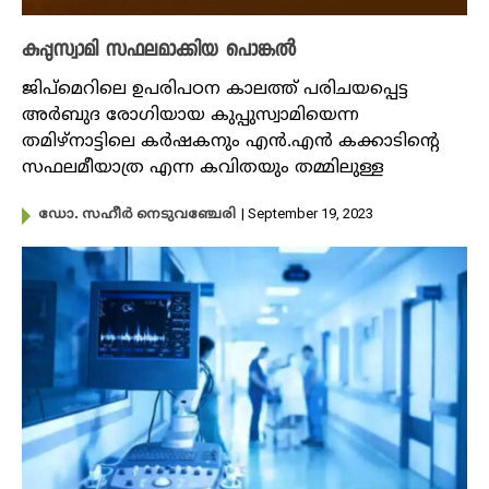
കുപ്പുസ്വാമി സഫലമാക്കിയ പൊങ്കൽ
ജിപ്മെറിലെ ഉപരിപഠന കാലത്ത് പരിചയപ്പെട്ട
അർബുദ രോഗിയായ കുപ്പുസ്വാമിയെന്ന
തമിഴ്നാട്ടിലെ കർഷകനും എൻ.എൻ കക്കാടിന്റെ
സഫലമീയാത്ര എന്ന കവിതയും തമ്മിലുള്ള
| September 19, 2023
ഡോ. സഹീർ നെടുവഞ്ചേരി