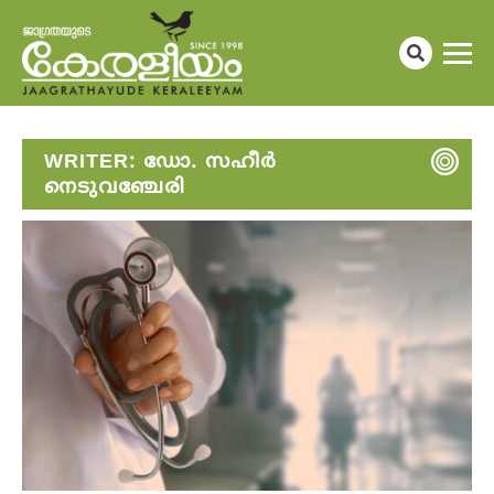
WRITER:
ഡോ. സഹീർ
നെടുവഞ്ചേരി