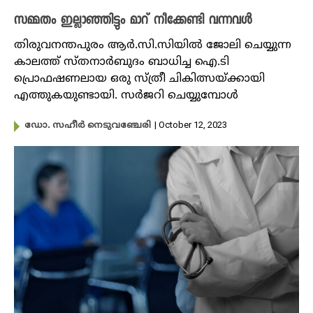
സമ്മതം ഇല്ലാഞ്ഞിട്ടും മാറ് നീക്കേണ്ടി വന്നവൾ
തിരുവനന്തപുരം ആർ.സി.സിയിൽ ജോലി ചെയ്യുന്ന
കാലത്ത് സ്തനാര്‍ബുദം ബാധിച്ച ഐ.ടി
പ്രൊഫഷണലായ ഒരു സ്ത്രീ ചികിത്സയ്ക്കായി
എത്തുകയുണ്ടായി. സർജറി ചെയ്യുമ്പോൾ
| October 12, 2023
ഡോ. സഹീർ നെടുവഞ്ചേരി