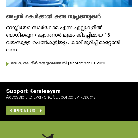
ഒരച്ഛൻ മകൾക്കായി കണ്ട സ്വപ്നക്കാലുകൾ
ഓസ്റ്റിയോ സാർകോമ എന്ന എല്ലുകളിൽ
ബാധിക്കുന്ന ക്യാൻസർ മൂലം കിടപ്പിലായ 16
വയസുള്ള പെൺകുട്ടിയും, കാല് മുറിച്ച് മാറ്റേണ്ടി
വന്ന
| September 13, 2023
ഡോ. സഹീർ നെടുവഞ്ചേരി
Support Keraleeyam
Accessible to Everyone, Supported by Readers
SUPPORT US