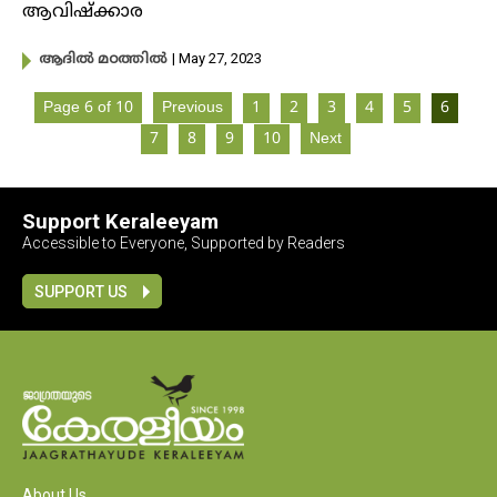
ആവിഷ്ക്കാര
| May 27, 2023
ആദിൽ മഠത്തിൽ
Page 6 of 10
Previous
1
2
3
4
5
6
7
8
9
10
Next
Support Keraleeyam
Accessible to Everyone, Supported by Readers
SUPPORT US
About Us