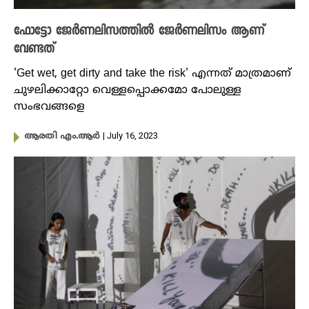
ഫോട്ടോ ജേർണലിസത്തിൽ ജേർണലിസം ആണ്
വേണ്ടത്
'Get wet, get dirty and take the risk' എന്നത് മാത്രമാണ്
ചുഴലിക്കാറ്റോ വെള്ളപ്പൊക്കമോ പോലുള്ള
സംഭവങ്ങളെ
| July 16, 2023
ആരതി എം.ആർ