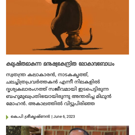
കലുഷിതമാകുന്ന മനുഷ്യകേന്ദ്രിത ലോകാവബോധം
സ്വതന്ത്ര കലാകാരൻ, നാടകകൃത്ത്,
ചലച്ചിത്രപ്രവർത്തകൻ എന്നീ നിലകളിൽ
ദൃശ്യകലാരംഗത്ത് സജീവമായി ഇടപെട്ടിരുന്ന
ബഹുമുഖപ്രതിഭയായിരുന്നു അന്തരിച്ച മിഥുൻ
മോഹൻ. അകാലത്തിൽ വിട്ടുപിരിഞ്ഞ
| June 6, 2023
കെ.പി ശ്രീകൃഷ്ണൻ