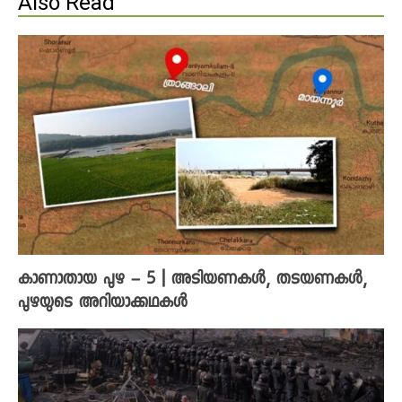
Also Read
കാണാതായ പുഴ – 5 | അടിയണകൾ, തടയണകൾ,
പുഴയുടെ അറിയാക്കഥകൾ