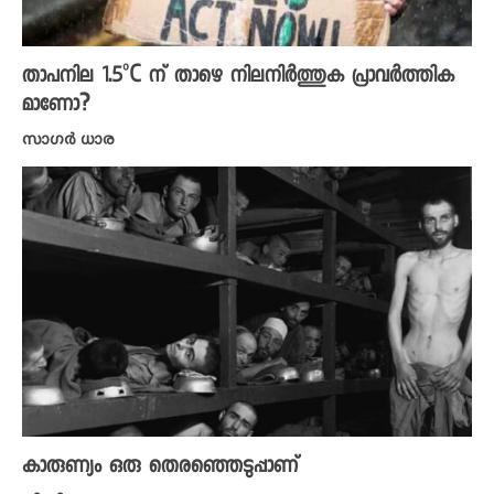
താപനില 1.5°C ന് താഴെ നിലനിർത്തുക പ്രാവർത്തിക
മാണോ?
സാഗർ ധാര
കാരുണ്യം ഒരു തെരഞ്ഞെടുപ്പാണ്