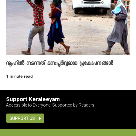
നൂഹിൽ നടന്നത് മനഃപൂർവ്വമായ പ്രകോപനങ്ങൾ
1 minute read
Support Keraleeyam
Accessible to Everyone, Supported by Readers
SUPPORT US