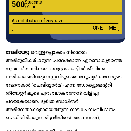
Students
₹500
/Year
A contribution of any size
ONE TIME
വേലിയേറ്റ
വെള്ളപ്പൊക്കം നിരന്തരം
അഭിമുഖീകരിക്കുന്ന പ്രദേശമാണ് എറണാകുളത്തെ
പുത്തൻവേലിക്കര. വെള്ളക്കെട്ടിൽ ജീവിതം
നയിക്കേണ്ടിവരുന്ന ഇവിടുത്തെ മനുഷ്യർ അവരുടെ
വേദനകൾ ‘ചെവിട്ടോർമ’ എന്ന ഡോക്യുമെന്ററി
തീയേറ്ററിലൂടെ പുറംലോകത്തോട് വിളിച്ചു
പറയുകയാണ്. ദുരിത ബാധിതർ
അഭിനേതാക്കളായെത്തുന്ന നാടകം സംവിധാനം
ചെയ്തിരിക്കുന്നത് ശ്രീജിത്ത് രമണനാണ്.