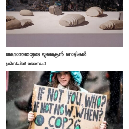
അശാന്തതയുടെ യുക്രൈൻ റൊട്ടികൾ
ക്രിസ്പിൻ ജോസഫ്