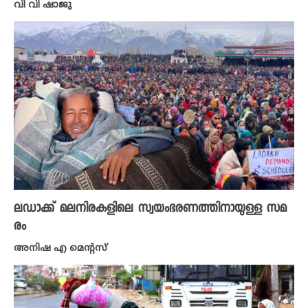
വി വി ഷാജു
ലഡാക്ക് മലനിരകളിലെ സ്വയംഭരണത്തിനായുള്ള സമ
രം
അനിഷ എ മെന്റസ്