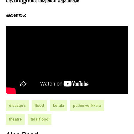
പ്രൊഡ്യൂസർ: ആരതി എം.ആർ
കാണാം:
disasters
flood
kerala
puthenvelikkara
theatre
tidal flood