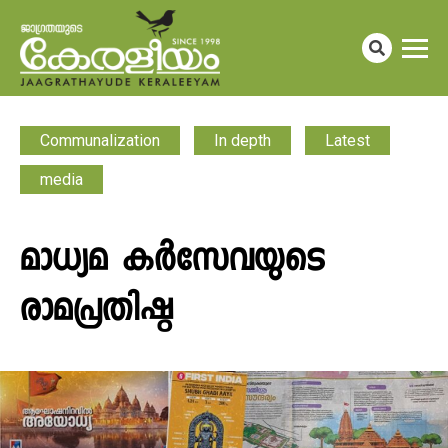
Communalization
In depth
Latest
media
മാധ്യമ കർസേവയുടെ
രാമപ്രതിഷ്ഠ