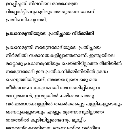
ഉറപ്പിച്ചത്. നിലവിലെ രാമക്ഷേത്ര
റിപ്പോർട്ടിങ്ങുകളിലും അതുതന്നെയാണ്
പ്രതിഫലിക്കുന്നത്.
പ്രധാനമന്ത്രിയുടെ പ്രതിച്ഛായ
നിർമ്മിതി
പ്രധാനമന്ത്രി നരേന്ദ്രമോദിയുടെ പ്രതിച്ഛായ
നിർമ്മിതി സമാനതകളില്ലാത്തതാണ്. ഇന്ത്യയിലെ
മറ്റൊരു പ്രധാനമന്ത്രിയും ചെയ്തിട്ടില്ലാത്ത രീതിയിൽ
നരേന്ദ്രമോദി ഈ പ്രതീകനിർമ്മിതിയിൽ ശ്രദ്ധ
ചെലുത്തിയിട്ടുണ്ട്. അയോധ്യയെ ഒരു മത
തീർത്ഥാടന കേന്ദ്രമായി അവതരിപ്പിക്കുന്ന
മാധ്യമങ്ങൾ, ഇന്ത്യയിൽ കഴിഞ്ഞ പത്തു
വർഷങ്ങൾക്കുള്ളിൽ തകർക്കപ്പെട്ട പള്ളികളുടെയും
ഖബറുകളുടെയും എണ്ണം മുമ്പൊന്നുമില്ലാത്ത
തരത്തിൽ കൂടിയിട്ടുണ്ടെന്നും മുസ്ലീം
ജനതയ്ക്കെതിരായ ആസൂത്രിത വർഗീയ