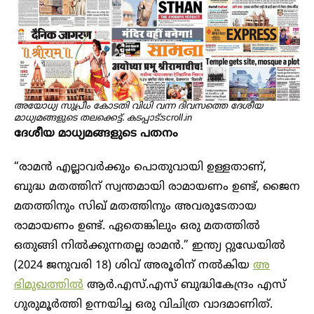
അയോധ്യ സുപ്രീം കോടതി വിധി വന്ന ദിവസത്തെ ദേശീയ
മാധ്യമങ്ങളുടെ തലക്കെട്ട്. കടപ്പാട്:scroll.in
ദേശീയ മാധ്യമങ്ങളുടെ പതനം
“രാമൻ എല്ലാവർക്കും പൊതുവായി ഉള്ളതാണ്,
ബുദ്ധ മതത്തിന് സ്വന്തമായി രാമായണം ഉണ്ട്, ജൈന
മതത്തിനും സിഖ് മതത്തിനും അവരുടേതായ
രാമായണം ഉണ്ട്. ഏതെങ്കിലും ഒരു മതത്തിൽ
ഒതുങ്ങി നിൽക്കുന്നതല്ല രാമൻ.” ഇന്ത്യ റ്റുഡേയിൽ
(2024 ജനുവരി 18) ശിവ് അരൂരിന് നൽകിയ
അ
ഭിമുഖത്തിൽ
ആർ.എസ്.എസ് ബുദ്ധികേന്ദ്രം എസ്
ഗുരുമൂർത്തി ഉന്നയിച്ച ഒരു വിചിത്ര വാദമാണിത്.