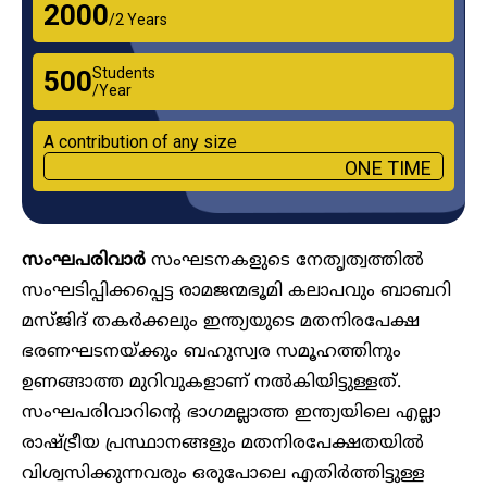
₹2000
/2 Years
Students
₹500
/Year
A contribution of any size
ONE TIME
സംഘപരിവാർ
സംഘടനകളുടെ നേതൃത്വത്തിൽ
സംഘടിപ്പിക്കപ്പെട്ട രാമജന്മഭൂമി കലാപവും ബാബറി
മസ്ജിദ് തകർക്കലും ഇന്ത്യയുടെ മതനിരപേക്ഷ
ഭരണഘടനയ്ക്കും ബഹുസ്വര സമൂഹത്തിനും
ഉണങ്ങാത്ത മുറിവുകളാണ് നൽകിയിട്ടുള്ളത്.
സംഘപരിവാറിന്റെ ഭാ​ഗമല്ലാത്ത ഇന്ത്യയിലെ എല്ലാ
രാഷ്ട്രീയ പ്രസ്ഥാനങ്ങളും മതനിരപേക്ഷതയിൽ
വിശ്വസിക്കുന്നവരും ഒരുപോലെ എതിർത്തിട്ടുള്ള