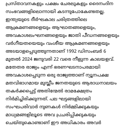
പ്രസ്താവനകളും പക്ഷം ചേരലുകളും ദെെനംദിന
സംഭവങ്ങളിലൊന്നായി കടന്നുപോകേണ്ടതല്ല.
ഇന്ത്യയുടെ ദീർഘകാല ചരിത്രത്തിലെ
ആക്രമണങ്ങളെയും ആഘാതങ്ങളെയും,
അവകാശലംഘനങ്ങളെയും ജാതി പീഡനങ്ങളെയും
വർഗീയതയെയും വംശീയ ആക്രമണങ്ങളെയും
അടയാളപ്പെടുത്തുന്നതാണ് 1992 ഡിസംബർ 6
മുതൽ 2024 ജനുവരി 22 വരെ നീളുന്ന കാലയളവ്.
മതേതര രാജ്യം എന്ന് ഭരണഘടനാപരമായി
അവകാശപ്പെടുന്ന ഒരു രാജ്യത്താണ് ന്യൂനപക്ഷ
മതവിഭാഗമായ മുസ്ലീം ജനതയുടെ ആരാധനാലയം
തകർക്കപ്പെട്ട് അതിന്മേൽ രാമക്ഷേത്രം
നിർമിച്ചിരിക്കുന്നത്. പല ഘട്ടങ്ങളിലായി
സംഘപരിവാർ നുണകൾ നിർമ്മിക്കുകയും
മാധ്യമങ്ങളിലൂടെ അവ പ്രചരിപ്പിക്കുകയും
ചെയ്തുകൊണ്ടാണ് ഈ അധികാരം അവർ