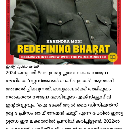
ഇന്ത്യ റ്റുഡേ കവർ
2024 ജനുവരി 8ലെ ഇന്ത്യ റ്റുഡേ ലക്കം നരേന്ദ്ര
മോദിയെ ‘ന്യൂസ്മേക്കർ ഓഫ് ദ ഇയർ’ ആയാണ്
അവതരിപ്പിക്കുന്നത്. മാധ്യമങ്ങൾക്ക് അഭിമുഖം
നൽകാത്ത നരേന്ദ്ര മോദിയുടെ എക്സ്ക്ലൂസീവ്
ഇന്റർവ്യൂവും, ‘ഐ ടേക്ക് ആൾ മൈ ഡിസിഷൻസ്
ത്രൂ ദ പ്രിസം ഓഫ് നേഷൻ ഫസ്റ്റ്’ എന്ന പേരിൽ ഇന്ത്യ
റ്റുഡേ ഈ ലക്കത്തിൽ പ്രസിദ്ധീകരിച്ചിട്ടുണ്ട്. 2022ൽ