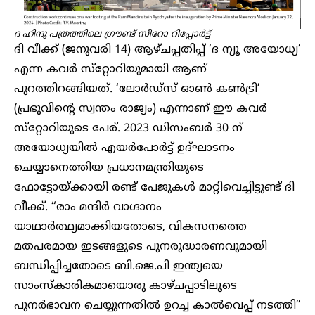
ദ ഹിന്ദു പത്രത്തിലെ ​ഗ്രൗണ്ട് സീറോ റിപ്പോർട്ട്
ദി വീക്ക് (ജനുവരി 14) ആഴ്ചപ്പതിപ്പ് ‘ദ ന്യൂ അയോധ്യ’
എന്ന കവര്‍ സ്‌റ്റോറിയുമായി ആണ്
പുറത്തിറങ്ങിയത്. ‘ലോര്‍ഡ്‌സ് ഓണ്‍ കണ്‍ട്രി’
(പ്രഭുവിന്റെ സ്വന്തം രാജ്യം) എന്നാണ് ഈ കവര്‍
സ്‌റ്റോറിയുടെ പേര്. 2023 ഡിസംബര്‍ 30 ന്
അയോധ്യയില്‍ എയര്‍പോര്‍ട്ട് ഉദ്ഘാടനം
ചെയ്യാനെത്തിയ പ്രധാനമന്ത്രിയുടെ
ഫോട്ടോയ്ക്കായി രണ്ട് പേജുകള്‍ മാറ്റിവെച്ചിട്ടുണ്ട് ദി
വീക്ക്. “രാം മന്ദിര്‍ വാഗ്ദാനം
യാഥാര്‍ത്ഥ്യമാക്കിയതോടെ, വികസനത്തെ
മതപരമായ ഇടങ്ങളുടെ പുനരുദ്ധാരണവുമായി
ബന്ധിപ്പിച്ചതോടെ ബി.ജെ.പി ഇന്ത്യയെ
സാംസ്‌കാരികമായൊരു കാഴ്ചപ്പാടിലൂടെ
പുനര്‍ഭാവന ചെയ്യുന്നതില്‍ ഉറച്ച കാല്‍വെപ്പ് നടത്തി”