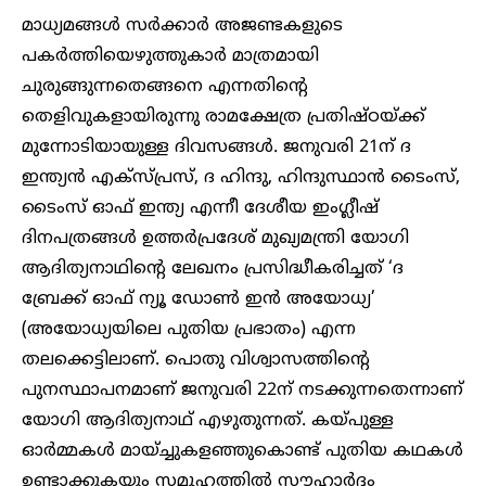
മാധ്യമങ്ങള്‍ സര്‍ക്കാര്‍ അജണ്ടകളുടെ
പകര്‍ത്തിയെഴുത്തുകാര്‍ മാത്രമായി
ചുരുങ്ങുന്നതെങ്ങനെ എന്നതിന്റെ
തെളിവുകളായിരുന്നു രാമക്ഷേത്ര പ്രതിഷ്ഠയ്ക്ക്
മുന്നോടിയായുള്ള ദിവസങ്ങള്‍. ജനുവരി 21ന് ദ
ഇന്ത്യന്‍ എക്‌സ്പ്രസ്, ദ ഹിന്ദു, ഹിന്ദുസ്ഥാന്‍ ടൈംസ്,
ടൈംസ് ഓഫ് ഇന്ത്യ എന്നീ ദേശീയ ഇംഗ്ലീഷ്
ദിനപത്രങ്ങള്‍ ഉത്തര്‍പ്രദേശ് മുഖ്യമന്ത്രി യോഗി
ആദിത്യനാഥിന്റെ ലേഖനം പ്രസിദ്ധീകരിച്ചത് ‘ദ
ബ്രേക്ക് ഓഫ് ന്യൂ ഡോണ്‍ ഇന്‍ അയോധ്യ’
(അയോധ്യയിലെ പുതിയ പ്രഭാതം) എന്ന
തലക്കെട്ടിലാണ്. പൊതു വിശ്വാസത്തിന്റെ
പുനസ്ഥാപനമാണ് ജനുവരി 22ന് നടക്കുന്നതെന്നാണ്
യോഗി ആദിത്യനാഥ് എഴുതുന്നത്. കയ്പുള്ള
ഓര്‍മ്മകള്‍ മായ്ച്ചുകളഞ്ഞുകൊണ്ട് പുതിയ കഥകള്‍
ഉണ്ടാക്കുകയും സമൂഹത്തില്‍ സൗഹാര്‍ദ്ദം