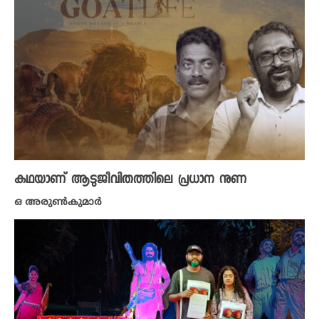
കഥയാണ് ആടുജീവിതത്തിലെ പ്രധാന നുണ
ഒ അരുണ്‍കുമാര്‍