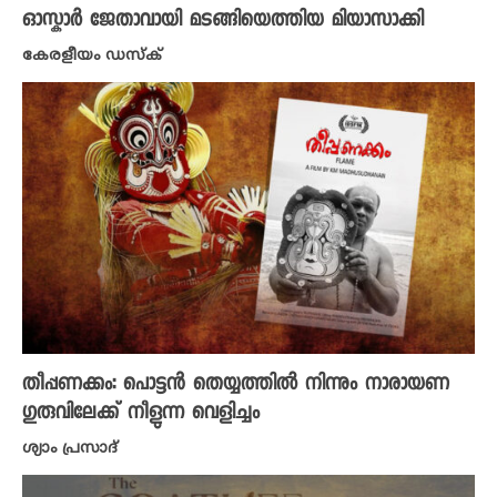
ഓസ്കാർ ജേതാവായി മടങ്ങിയെത്തിയ മിയാസാക്കി
കേരളീയം ഡസ്ക്
തീപ്പണക്കം: പൊട്ടൻ തെയ്യത്തിൽ നിന്നും നാരായണ
ഗുരുവിലേക്ക് നീളുന്ന വെളിച്ചം
ശ്യാം പ്രസാദ്