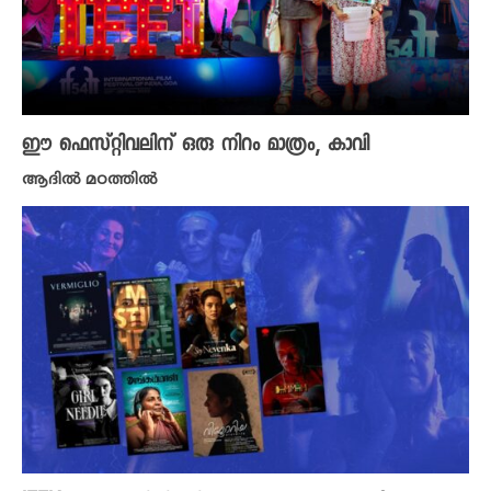
ഈ ഫെസ്റ്റിവലിന് ഒരു നിറം മാത്രം, കാവി
ആദിൽ മഠത്തിൽ