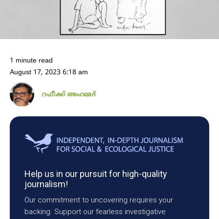
1 minute read
August 17, 2023 6:18 am
റഫീക്ക് അഹമ്മദ്
Help us in our pursuit for high-quality
journalism!
Our commitment to uncovering requires your
backing. Support our fearless investigative