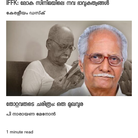
IFFK: ലോക സിനിമയിലെ നവ ഭാവുകത്വങ്ങൾ
കേരളീയം ഡസ്ക്
തോറ്റവരുടെ ചരിത്രം: ഒരു മുഖവുര
പി നാരായണ മേനോൻ
1 minute read