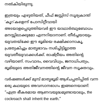
നൽകിയിരുന്നു.
ഇത്രയും എഴുതിയത്, ചീഫ് ജസ്റ്റിസ് സൂര്യകാന്ത്
‘കൂറ’കളെന്ന് പോസിറ്റീവായി
അടയാളപ്പെടുത്തിയവർ ഈ യാഥാർത്ഥ്യബോധം
മനസ്സിലാക്കുമോ എന്നറിയാനാണ്. തീർച്ചയായും
യുവതയ്ക്കേ ഈ ഭൂമിയെ രക്ഷിക്കാനാകൂ,
പ്രത്യേകിച്ചും മാതൃഭാവം നശിച്ചിട്ടില്ലാത്ത
യുവതീയുവാക്കൾക്ക്. രാഷ്ട്രീയം അതിന്റെ
വഴിയാണ്. സംവാദം, വൈവിധ്യം, ജനാധിപത്യം,
ഭൂമിയുടെ അതിജീവനത്തിന്റെ ജീവന സൂക്തവും.
വർഷങ്ങൾക്ക് മുമ്പ് മാതൃഭൂമി ആഴ്ചപ്പതിപ്പിൽ വന്ന
ഒരു കഥയുടെ അവസാനഭാ​ഗം ഇങ്ങനെയാണ്:
“എത്ര ഭീകരമായ ആണവയുദ്ധമുണ്ടായാലും, the
cockroach shall inherit the earth.”