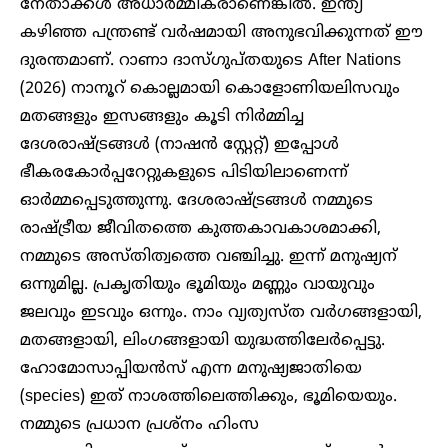
നേതാക്കൾ അധാർമ്മികരാണെങ്കിൽ. ഇന്ത്യ
കഴിഞ്ഞ പന്ത്രണ്ട് വർഷമായി അനുഭവിക്കുന്നത് ഈ ​
ദുരന്തമാണ്. റാണാ ദാസ്ഗുപ്തയുടെ After Nations
(2026) നാനൂറ് കൊല്ലമായി കൊളോണിയലിസവും
മതങ്ങളും ഇസങ്ങളും കൂടി നിർമ്മിച്ച
ദേശരാഷ്ട്രങ്ങൾ (നാഷൻ സ്റ്റേറ്റ്) ഇപ്പോൾ
ഭീകരകോർപ്പറേറ്റുകളുടെ പിടിയിലാണെന്ന്
ഓർമ്മപ്പെടുത്തുന്നു. ദേശരാഷ്ട്രങ്ങൾ നമ്മുടെ
രാഷ്ട്രീയ ജീവിതത്തെ കുത്തകാവകാശമാക്കി,
നമ്മുടെ അസ്തിത്വത്തെ വഞ്ചിച്ചു. ഇന്ന് മനുഷ്യന്
ഒന്നുമില്ല. പ്രകൃതിയും ഭൂമിയും മണ്ണും വായുവും
ജലവും ഇടവും ഒന്നും. നാം വ്യത്യസ്ത വർ​ഗങ്ങളായി,
മതങ്ങളായി, ലിം​ഗങ്ങളായി യുദ്ധത്തിലേർപ്പെട്ടു.
ഹോമോസാപ്പിയൻസ് എന്ന മനുഷ്യജാതിയെ
(species) ഇത് നാശത്തിലെത്തിക്കും, ഭൂമിയെയും.
നമ്മുടെ പ്രധാന പ്രശ്നം ഹിംസ