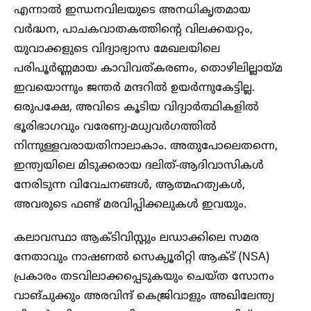
എന്നാൽ ഇന്ധനവിലയുടെ അനധികൃതമായ
വർദ്ധന, പാചകവാതകത്തിന്റെ വിലക്കയറ്റം,
യുവാക്കളുടെ വിദ്യാഭ്യാസ മേഖലയിലെ
പരിപൂർണ്ണമായ കാവിവത്കരണം, തൊഴിലില്ലായ്മ
ഇവയൊന്നും ജന്തർ മന്ദറിൽ ഉയർന്നുകേട്ടില്ല.
ഒരുപക്ഷേ, അവിടെ കൂടിയ വിദ്യാർത്ഥികളിൽ
ഭൂരിഭാ​ഗവും വരേണ്യ-മധ്യവർ​ഗത്തിൽ
നിന്നുള്ളവരായതിനാലാകാം. അതുപോലെതന്നെ,
ഇന്ത്യയിലെ മിടുക്കരായ ദലിത്-ആദിവാസികൾ
നേരിടുന്ന വിവേചനങ്ങൾ, ആത്മഹത്യകൾ,
അവരുടെ ഫണ്ട് മരവിപ്പിക്കലുകൾ ഇവയും.
കലാവസ്ഥാ ആക്ടിവിസ്റ്റും ലഡാക്കിലെ സമര
നേതാവും നാഷണൽ സെക്യൂരിറ്റി ആക്ട് (NSA)
പ്രകാരം തടവിലാക്കപ്പെടുകയും ചെയ്ത സോനം
വാങ്‌ചുക്കും അരവിന്ദ് കെജ്രിവാളും അഖിലേന്ത്യ