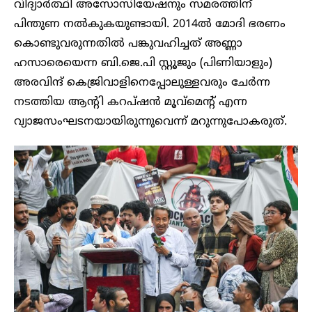
വിദ്യാ‍ർത്ഥി അസോസിയേഷനും സമരത്തിന്
പിന്തുണ നൽകുകയുണ്ടായി. 2014ൽ മോദി ഭരണം
കൊണ്ടുവരുന്നതിൽ പങ്കുവഹിച്ചത് അണ്ണാ
ഹസാരെയെന്ന ബി.ജെ.പി സ്റ്റൂജും (പിണിയാളും)
അരവിന്ദ് കെജ്രിവാളിനെപ്പോലുള്ളവരും ചേർന്ന
നടത്തിയ ആന്റി കറപ്ഷൻ മൂവ്മെന്റ് എന്ന
വ്യാജസംഘടനയായിരുന്നുവെന്ന് മറുന്നുപോകരുത്.