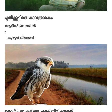
പുൽക്കൂട്ടിലെ കാവ്യതാരകം
ആദിൽ മഠത്തിൽ
,
കുഴൂർ വിത്സൻ