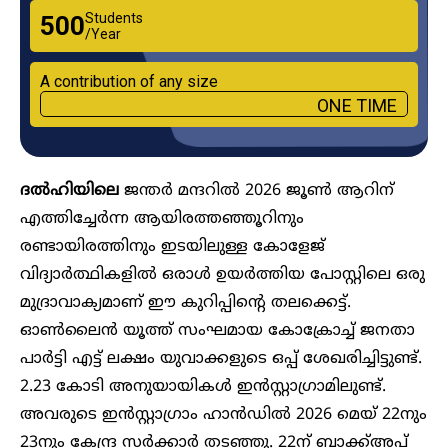
Students
₹500
/Year
A contribution of any size
ONE TIME
ദൽഹിയിലെ
ജന്തർ മന്ദറിൽ 2026 ജൂൺ ആറിന്
എത്തിച്ചേർന്ന ആയിരത്തഞ്ഞൂറിനും
രണ്ടായിരത്തിനും ഇടയിലുള്ള കോളേജ്
വിദ്യാർത്ഥികളിൽ ഒരാൾ ഉയർത്തിയ പോസ്റ്റിലെ ഒരു
മുദ്രാവാക്യമാണ് ഈ കുറിപ്പിന്റെ തലക്കെട്ട്.
ഓൺലൈൻ യൂത്ത് സംഘമായ കോക്രോച്ച് ജനതാ
പാർട്ടി എട്ട് ലക്ഷം യുവാക്കളുടെ ഒപ്പ് ശേഖരിച്ചിട്ടുണ്ട്.
2.23 കോടി അനുയായികൾ ഇൻസ്റ്റാ​ഗ്രാമിലുണ്ട്.
അവരുടെ ഇൻസ്റ്റാ​ഗ്രാം ഹാൻഡിൽ 2026 മെയ് 22നും
23നും കേന്ദ്ര സർക്കാർ തടഞ്ഞു. 22ന് ബാക്ക്അപ്