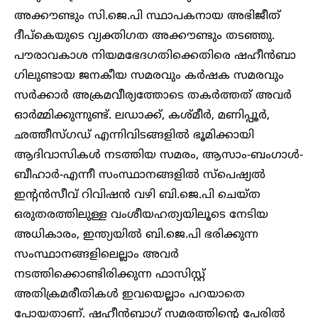
അക്കൗണ്ടും സി.ജെ.പി സ്ഥാപകനായ അഭിജീത്
ദീപ്കെയുടെ വ്യക്തി​ഗത അക്കൗണ്ടും തടഞ്ഞു.
പൗരാവകാശ നിയമഭേദ​ഗതിക്കെതിരെ ഷഹീൻബാ​
ഗിലുണ്ടായ ജനകീയ സമരവും കർഷക സമരവും
സർക്കാർ അക്രമവീര്യത്തോടെ തകർത്തത് അവർ
ഓ‍ർമ്മിക്കുന്നുണ്ട്. ലഡാക്ക്, കശ്മീർ, മണിപ്പൂർ,
ഛത്തീസ്​ഗഡ് എന്നിവിടങ്ങളിൽ ഭൂമിക്കായി
ആദിവാസികൾ നടത്തിയ സമരം, ആസാം-ബം​ഗാൾ-
ബീഹാർ-എന്നീ സംസ്ഥാനങ്ങളിൽ സ്പെഷ്യൽ
ഇന്റൻസീവ് റിവിഷൻ വഴി ബി.ജെ.പി ചെയ്ത
ഒരുതരത്തിലുള്ള വംശീയഹത്യയിലൂടെ നേടിയ
അധികാരം, ഇന്ത്യയിൽ ബി.ജെ.പി ഭരിക്കുന്ന
സംസ്ഥാനങ്ങളിലെല്ലാം അവർ
നടത്തിക്കൊണ്ടിരിക്കുന്ന ഫാസിസ്റ്റ്
അതിക്രമരീതികൾ ഇവയെല്ലാം പറയാതെ
പോയതാണ്. ഷഹീൻബാ​ഗ് സമരത്തിന്റെ പേരിൽ