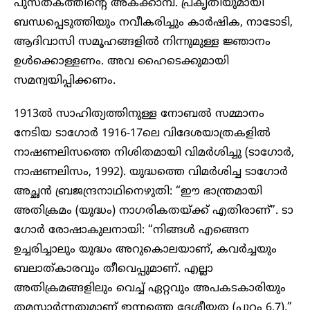
പുസ്തകത്തിന്റെ അകക്കാമ്പ്. പ്രകൃതിയുമായി
ബന്ധപ്പെടുത്തിയും നവീകരിച്ചും കാർഷിക, നാടോടി,
ആദിവാസി സമൂഹങ്ങളിൽ നിന്നുമുള്ള ജ്ഞാനം
ഉൾക്കൊള്ളണം. അവ ഹൈടെക്കുമായി
സമന്വയിപ്പിക്കണം.
1913ൽ സാഹിത്യത്തിനുള്ള നോബൽ സമ്മാനം
നേടിയ ടാ​ഗോർ 1916-17ലെ വിദേശയാത്രകളിൽ
നാഷണലിസത്തെ നിശിതമായി വിമർശിച്ചു (ടാ​ഗോർ,
നാഷണലിസം, 1992). യുദ്ധത്തെ വിമർശിച്ച ടാ​ഗോർ
അച്ഛൻ ബ്രജന്ദ്രനാഥിനെഴുതി: “ഈ ഭാന്ത്രമായി
അതിക്രമം (യുദ്ധം) നാ​ഗരികതയ്ക്ക് എതിരാണ്”. ടാ​
ഗോർ രോഷാകുലനായി: “നിങ്ങൾ എങ്ങെന
ഉച്ചരിച്ചാലും യുദ്ധം അറുകൊലയാണ്, കവർച്ചയും
ബലാത്കാരവും തീവെപ്പുമാണ്. എല്ലാ
അതിക്രമങ്ങളിലും വെച്ച് ഏറ്റവും അപകടകാരിയും
തമസ്സാർന്നതുമാണ് ഇന്നത്തെ ദേശീയത (പുറം 6,7).”