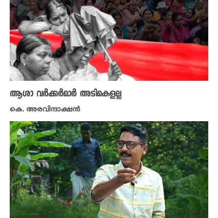
ആശാ വർക്കർമാർ അടിമകളല്ല
കെ. അരവിന്ദാക്ഷൻ