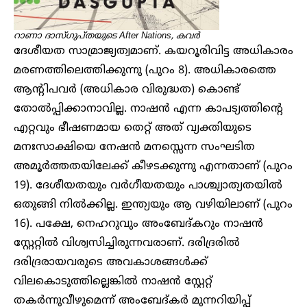
റാണാ ദാസ്ഗുപ്തയുടെ After Nations, കവർ
ദേശീയത സാമ്രാജ്യത്വമാണ്. കയറൂരിവിട്ട അധികാരം
മരണത്തിലെത്തിക്കുന്നു (പുറം 8). അധികാരത്തെ
ആന്റിപവർ (അധികാര വിരുദ്ധത) കൊണ്ട്
തോൽപ്പിക്കാനാവില്ല. നാഷൻ എന്ന കാപട്യത്തിന്റെ
എറ്റവും ഭീഷണമായ തെറ്റ് അത് വ്യക്തിയുടെ
മനഃസാക്ഷിയെ നേഷൻ മനസ്സെന്ന സംഘടിത
അമൂർത്തതയിലേക്ക് കീഴടക്കുന്നു എന്നതാണ് (പുറം
19). ദേശീയതയും വർ​​ഗീയതയും പാശ്ച്യാത്യതയിൽ
ഒതുങ്ങി നിൽക്കില്ല. ഇന്ത്യയും ആ വഴിയിലാണ് (പുറം
16). പക്ഷേ, നെഹറുവും അംബേദ്കറും നാഷൻ
സ്റ്റേറ്റിൽ വിശ്വസിച്ചിരുന്നവരാണ്. ദരിദ്രരിൽ
ദരിദ്രരായവരുടെ അവകാശങ്ങൾക്ക്
വിലകൊടുത്തില്ലെങ്കിൽ നാഷൻ സ്റ്റേറ്റ്
തകർന്നുവീഴുമെന്ന് അംബേദ്കർ മുന്നറിയിപ്പ്