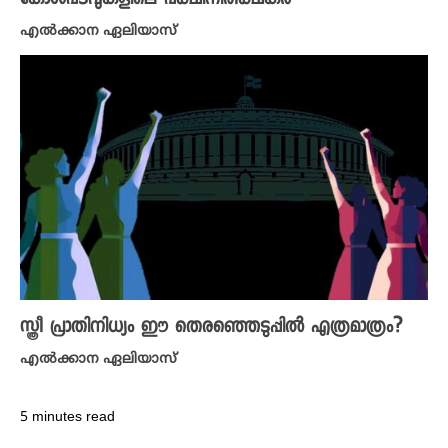
കോൾപടവുകളിലെ പക്ഷിനിരീക്ഷകർ
എൽക്കാന ഏലിയാസ്
സ്ത്രീ പ്രാതിനിധ്യം ഈ തെരഞ്ഞെടുപ്പിൽ എത്രമാത്രം?
എൽക്കാന ഏലിയാസ്
5 minutes read