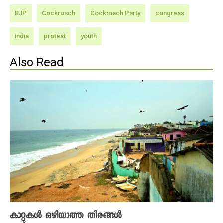
BJP
Cockroach
Cockroach Party
congress
india
protest
youth
Also Read
കാറ്റുകൾ ഒഴിയാത്ത തീരങ്ങൾ