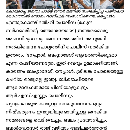
കോക്രോച്ച് ജനതാ പാർട്ടി ജന്തർ മന്ദറിൽ സംഘടിപ്പിച്ച പ്രതിഷേധ
യോഗത്തിൽ സോനം വാങ്‌ചുക് സംസാരിക്കുന്നു. കടപ്പാട്:toi
എന്തുകൊണ്ട് ദൽഹി പൊലീസ് (കേന്ദ്ര
സർക്കാരിന്റെ ഒത്താശയോടെ) ഇത്തരമൊരു
ഭരണവിരുദ്ധ യുവജന സമരത്തിന് അനുമതി
നൽകിയെന്ന ചോദ്യത്തിന് പൊലീസ് നൽകിയ
ഉത്തരം, ‘നേപ്പാൾ, ബം​ഗ്ലാ​ദേശ് ആവർത്തിക്കുമോ
എന്ന പേടി’യാണത്രേ. ഇത് വെറും ഉമ്മാക്കിയാണ്.
കാരണം ബം​ഗ്ലാദേശ്, നേപ്പാൾ, ശ്രീലങ്ക പോലെയുള്ള
ചെറിയ രാജ്യമല്ല ഇന്ത്യ. ബി.ജെ.പിയുടെ
അക്രമാസക്തരായ പിണിയാളുകളും
ആർ.എസ്.എസ്സും പൊലീസും
പട്ടാളക്കാരുമടക്കമുള്ള സായുധസേനകളും
നിഷ്കരുണം ഇന്ത്യയിലുണ്ടായിട്ടുള്ള ജനകീയ
സമരങ്ങളെ വെടിവെച്ചും, ബലം പ്രയോ​ഗിച്ചും,
ബുൾഡോസർ രാജ് വഴിയും അടിച്ചമർത്താൻ