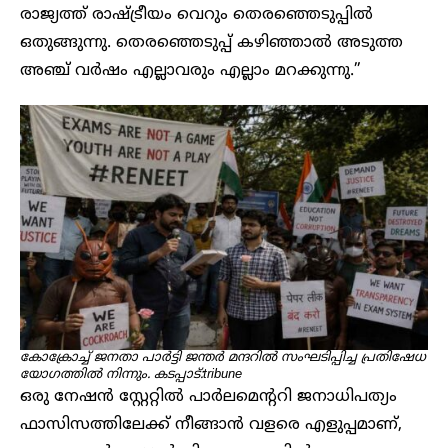
രാജ്യത്ത് രാഷ്ട്രീയം വെറും തെരഞ്ഞെടുപ്പിൽ
ഒതുങ്ങുന്നു. തെരഞ്ഞെടുപ്പ് കഴിഞ്ഞാൽ അടുത്ത
അഞ്ച് വർഷം എല്ലാവരും എല്ലാം മറക്കുന്നു.”
കോക്രോച്ച് ജനതാ പാർട്ടി ജന്തർ മന്ദറിൽ സംഘടിപ്പിച്ച പ്രതിഷേധ
യോഗത്തിൽ നിന്നും. കടപ്പാട്:tribune
ഒരു നേഷൻ സ്റ്റേറ്റിൽ പാർലമെന്ററി ജനാധിപത്യം
ഫാസിസത്തിലേക്ക് നീങ്ങാൻ വളരെ എളുപ്പമാണ്,