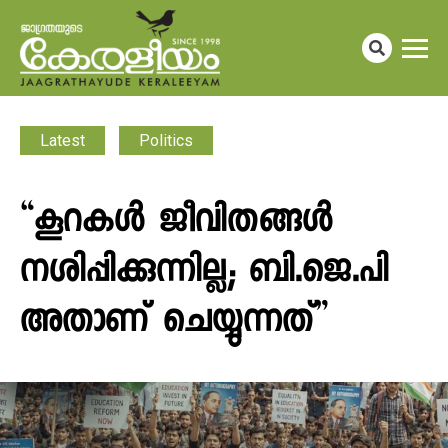
Latest
Politics
“കൂറകൾ ജീവിതങ്ങൾ
നശിപ്പിക്കുന്നില്ല; ബി.ജെ.പി
അതാണ് ചെയ്യുന്നത്”