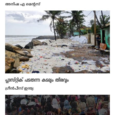
അനിഷ എ മെന്റസ്
പ്ലാസ്റ്റിക് പടരുന്ന കടലും തീരവും
ഗ്രീൻപീസ് ഇന്ത്യ