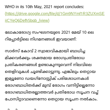
WHO in its 10th May, 2021 report concludes:
(https://drive.google.com/file/d/1Gm9NYmf1R3ZUXmSE
ijCYeQ6Defh5bqb_/view)
ലോകാരോഗ്യ സംഘടനയുടെ 2021 മേയ് 10 ലെ
റിപ്പോര്‍ട്ടിലെ നിഗമനങ്ങള്‍ ഇവയാണ്:
സാര്‍സ് കോവ് 2 സ്വാഭാവികമായി ബാധിച്ച
മിക്കവര്‍ക്കും ശക്തമായ രോഗപ്രതിരോധ
പ്രതികരണങ്ങള്‍ ഉണ്ടാകുന്നുവെന്ന് നിലവിലെ
തെളിവുകള്‍ ചൂണ്ടിക്കാട്ടുന്നു. എങ്കിലും തെറ്റായ
ഇമ്യൂണോ ഡയഗ്‌നോസ്റ്റിക് പരിശോധനകള്‍
രോഗബാധിതര്‍ക്ക് മുമ്പ് രോഗം വന്നിട്ടില്ലെന്നോ
രോഗബാധിതരല്ലാത്തവര്‍ പ്രതിരോധ സൂചന വച്ച്
പോസിറ്റാവാണെന്നോ തെറ്റായ സൂചന നല്‍കാം.