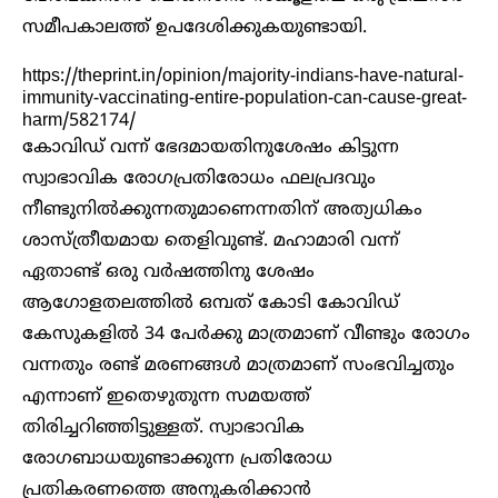
സമീപകാലത്ത് ഉപദേശിക്കുകയുണ്ടായി.
https://theprint.in/opinion/majority-indians-have-natural-
immunity-vaccinating-entire-population-can-cause-great-
harm/582174/
കോവിഡ് വന്ന് ഭേദമായതിനുശേഷം കിട്ടുന്ന
സ്വാഭാവിക രോഗപ്രതിരോധം ഫലപ്രദവും
നീണ്ടുനില്‍ക്കുന്നതുമാണെന്നതിന് അത്യധികം
ശാസ്ത്രീയമായ തെളിവുണ്ട്. മഹാമാരി വന്ന്
ഏതാണ്ട് ഒരു വര്‍ഷത്തിനു ശേഷം
ആഗോളതലത്തില്‍ ഒമ്പത് കോടി കോവിഡ്
കേസുകളില്‍ 34 പേര്‍ക്കു മാത്രമാണ് വീണ്ടും രോഗം
വന്നതും രണ്ട് മരണങ്ങള്‍ മാത്രമാണ് സംഭവിച്ചതും
എന്നാണ് ഇതെഴുതുന്ന സമയത്ത്
തിരിച്ചറിഞ്ഞിട്ടുള്ളത്. സ്വാഭാവിക
രോഗബാധയുണ്ടാക്കുന്ന പ്രതിരോധ
പ്രതികരണത്തെ അനുകരിക്കാന്‍