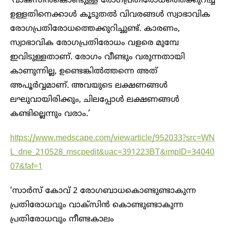
‘വാക്‌സിന്‍കൊണ്ടുള്ള രോഗപ്രതിരോധത്തെക്കുറിച്ച്
ഉള്ളതിനെക്കാള്‍ കൂടുതല്‍ വിവരങ്ങള്‍ സ്വാഭാവിക
രോഗപ്രതിരോധത്തെക്കുറിച്ചുണ്ട്. കാരണം,
സ്വാഭാവിക രോഗപ്രതിരോധം വളരെ മുമ്പേ
ഇവിടുള്ളതാണ്. രോഗം വീണ്ടും വരുന്നതായി
കാണുന്നില്ല, ഉണ്ടെങ്കില്‍ത്തന്നെ അത്
അപൂര്‍വ്വമാണ്. അവയുടെ ലക്ഷണങ്ങള്‍
ലഘുവായിരിക്കും, ചിലപ്പോള്‍ ലക്ഷണങ്ങള്‍
കണ്ടില്ലെന്നും വരാം.’
https://www.medscape.com/viewarticle/952033?src=WN
L_dne_210528_mscpedit&uac=391223BT&impID=34040
07&faf=1
‘സാര്‍സ് കോവ് 2 രോഗബാധകൊണ്ടുണ്ടാകുന്ന
പ്രതിരോധവും വാക്‌സിന്‍ കൊണ്ടുണ്ടാകുന്ന
പ്രതിരോധവും നീണ്ടകാലം