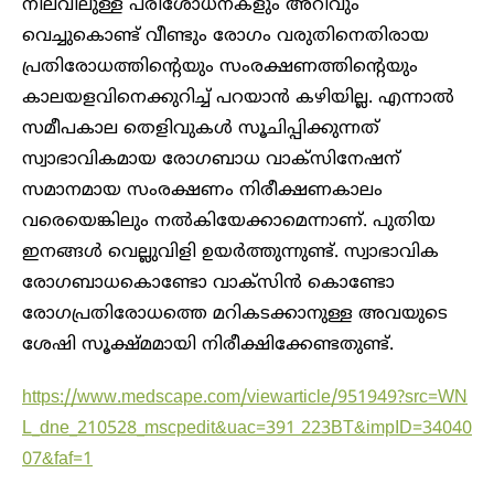
നിലവിലുള്ള പരിശോധനകളും അറിവും
വെച്ചുകൊണ്ട് വീണ്ടും രോഗം വരുതിനെതിരായ
പ്രതിരോധത്തിന്റെയും സംരക്ഷണത്തിന്റെയും
കാലയളവിനെക്കുറിച്ച് പറയാന്‍ കഴിയില്ല. എന്നാല്‍
സമീപകാല തെളിവുകള്‍ സൂചിപ്പിക്കുന്നത്
സ്വാഭാവികമായ രോഗബാധ വാക്‌സിനേഷന്
സമാനമായ സംരക്ഷണം നിരീക്ഷണകാലം
വരെയെങ്കിലും നല്‍കിയേക്കാമെന്നാണ്. പുതിയ
ഇനങ്ങള്‍ വെല്ലുവിളി ഉയര്‍ത്തുന്നുണ്ട്. സ്വാഭാവിക
രോഗബാധകൊണ്ടോ വാക്‌സിന്‍ കൊണ്ടോ
രോഗപ്രതിരോധത്തെ മറികടക്കാനുള്ള അവയുടെ
ശേഷി സൂക്ഷ്മമായി നിരീക്ഷിക്കേണ്ടതുണ്ട്.
https://www.medscape.com/viewarticle/951949?src=WN
L_dne_210528_mscpedit&uac=391 223BT&impID=34040
07&faf=1