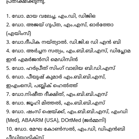
പ്രതീക്ഷിക്കുന്നു.
1. ഡോ. മായ വലേച്ച, എം.ഡി, ഡിജിഒ
2. ഡോ. അജയ് ഗുപ്ത, എം.എസ്, ഓർത്തോ
(എയിംസ്)
3. ഡോ.ദീപിക നയ്ത്യാൽ. ഡി.ജി.ഒ ഡി എൻ ബി
4. ഡോ. അർച്ചന സത്യം, എം.ബി.ബി.എസ്, ഡിപ്ലോമ
ഇൻ എമർജൻസി മെഡിസിൻ
5. ഡോ. ഹർപ്രീത് സിംഗ് വാലിയ ബി.ഡി.എസ്
6. ഡോ. പീയുഷ് കുമാർ എം.ബി.ബി.എസ്,
ഇഎംഒസി, പബ്ലിക് ഹെൽത്ത്
7. ഡോ.നിഷീത ദീക്ഷിത്, എം.ബി.ബി.എസ്
8. ഡോ. ജൂഹി മിത്തൽ, എം.ബി.ബി.എസ്
9. ഡോ. ഷംസ് ഷെയ്ക്ക്, എം.ബി.ബി.എസ്, എംഡി
(Med), ABAARM (USA), DOrtMed (ജർമ്മനി)
10. ഡോ. മേഘ കോൺസൽ, എം.ഡി, ഡിഎൻബി
പീഡിയാട്രിക്സ്