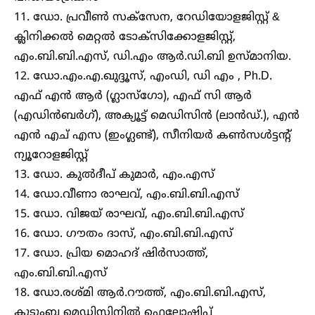
11. ഡോ. പ്രവീൺ സക്സേന, റേഡിയോളജിസ്റ്റ് &
ക്ലിനിക്കൽ മെറ്റൽ ടോക്സിക്കോളജിസ്റ്റ്,
എം.ബി.ബി.എസ്, ഡി.എം ആർ.ഡി.ബി ഉസ്മാനിയ.
12. ഡോ.എം.എ.ഖുദ്ദൂസ്, എംഡി, ഡി എം , Ph.D.
എഫ് എൻ ആർ (ഗ്ലാസ്ഗോ), എഫ് സി ആർ
(എഡിൻബർഗ്), അക്യൂട്ട് മെഡിസിൻ (ലാൻഡ്.), എൻ
എൻ എച് എസ (ഇംഗ്ലണ്ട്), സീനിയർ കൺസൾട്ടന്റ്
ന്യൂറോളജിസ്റ്റ്
13. ഡോ. കുൽദീപ് കുമാർ, എം.എസ്
14. ഡോ.വീണാ രാഘവ്, എം.ബി.ബി.എസ്
15. ഡോ. വിജയ് രാഘവ്, എം.ബി.ബി.എസ്
16. ഡോ. ഗൗതം ദാസ്, എം.ബി.ബി.എസ്
17. ഡോ. പ്രിയ മൊഹദ് ഷിർസാത്ത്,
എം.ബി.ബി.എസ്
18. ഡോ.രശ്മി ആർ.റൗത്ത്, എം.ബി.ബി.എസ്,
കുടുംബ മെഡിസിനിൽ ഫെലോഷിപ്പ്