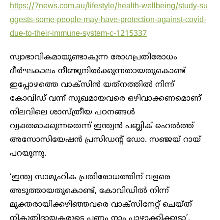
https://7news.com.au/lifestyle/health-wellbeing/study-su
ggests-some-people-may-have-protection-against-covid-
due-to-their-immune-system-c-1215337
സ്വാഭാവികമായുണ്ടാകുന്ന രോഗപ്രതിരോധം
ദീര്‍ഘകാലം നീണ്ടുനില്‍ക്കുന്നതായതുകൊണ്ട്
ഇപ്പോഴത്തെ വാക്‌സിന്‍ യത്‌നത്തില്‍ നിന്ന്
കോവിഡ് വന്ന് സുഖമായവരെ ഒഴിവാക്കണമൊണ്
നിലവിലെ ശാസ്ത്രീയ പഠനങ്ങള്‍
വ്യക്തമാക്കുന്നതെന്ന് ഇന്ത്യന്‍ പബ്ലിക് ഹെല്‍ത്ത്
അസോസിയേഷന്‍ പ്രസിഡന്റ് ഡോ. സഞ്ജയ് റായ്
പറയുന്നു.
‘ഇന്ത്യ സാമൂഹിക പ്രതിരോധത്തിന് വളരെ
അടുത്തായതുകൊണ്ട്, കോവിഡില്‍ നിന്ന്
മുക്തരായിക്കഴിഞ്ഞവരെ വാക്‌സിനേറ്റ് ചെയ്ത്
നികുതിദായകരുടെ പണം നാം പാഴാക്കിക്കൂടാ’,