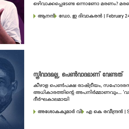
ഒഴിവാക്കപ്പെടേണ്ട ഒന്നാണോ മരണം? മരണം
| February 2
ആനന്ദ്
ഡോ. ഇ ദിവാകരൻ
സ്ത്രീവാദമല്ല, പെൺവാദമാണ് വേണ്ടത്
കീഴാള പെൺപക്ഷ രാഷ്ട്രീയം, സഹോദരൻ 
അധികാരത്തിന്റെ അപനിർമ്മാണവും... 'വ
ദീർഘകാലമായി
| 
അശോകകുമാർ വി
എ കെ രവീന്ദ്രൻ