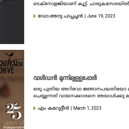
ടെക്നോളജിയാണ് കൂട്ട്. ചാരുകസേരയിൽ മലർ
| June 19, 2023
ഡോ.അനു പാപ്പച്ചൻ
വാൾഡൻ മുന്നിലുള്ളപ്പോൾ
ഒരു പുതിയ അറിവോ ‍ജ്ഞാനപ​ദ്ധതിയോ 
ചെയ്യുന്നത് വായനക്കാരനെ അയാൾക്കു മു
| March 1, 2023
എം കമറുദ്ദീൻ