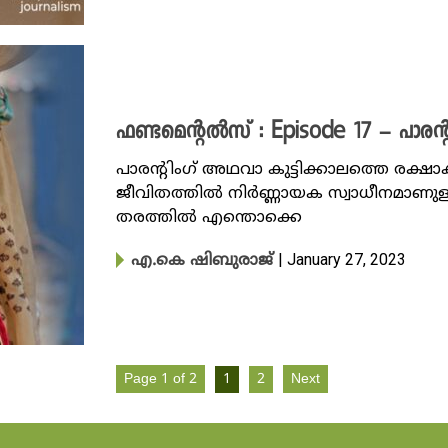
ഫണ്ടമെന്റൽസ് : Episode 17 – പാരന്റി
പാരന്റിം​ഗ് അഥവാ കുട്ടിക്കാലത്തെ രക്ഷ
ജീവിതത്തിൽ നിർണ്ണായക സ്വാധീനമാണുള്ള
തരത്തിൽ എന്തൊക്കെ
| January 27, 2023
എ.കെ ഷിബുരാജ്
Page 1 of 2
1
2
Next