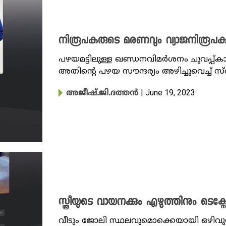
നിരൂപകരുടെ മരണവും വ്യാജനിരൂപക
പഴയമട്ടിലുള്ള ഖണ്ഡനവിമര്‍ശനം ചുവപ്പ്ക
അതിന്റെ പഴയ സൗന്ദര്യം അഴിച്ചുവെച്ച് സ്
| June 19, 2023
അജീഷ്.ജി.ദത്തൻ
സ്ത്രീയുടെ വായനക്കും എഴുത്തിനും ടെക്ന
വീടും ജോലി സ്ഥലവുമൊക്കെയായി ഒഴിവ