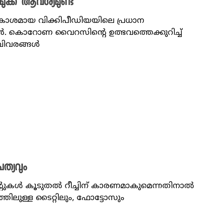
മുക്ക് ആവശ്യമുണ്ട്
ാനകോശമായ വിക്കിപീഡിയയിലെ പ്രധാന
കൊറോണ വൈറസിന്റെ ഉത്ഭവത്തെക്കുറിച്ച്
 വിവരങ്ങൾ
ത്യവും
്റുകൾ കൂടുതൽ റീച്ചിന് കാരണമാകുമെന്നതിനാൽ
തിലുള്ള ടൈറ്റിലും, ഫോട്ടോസും