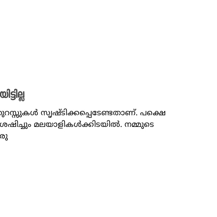
്ടില്ല
ുറസ്സുകൾ സൃഷ്ടിക്കപ്പെടേണ്ടതാണ്. പക്ഷെ
േഷിച്ചും മലയാളികൾക്കിടയിൽ. നമ്മുടെ
രു