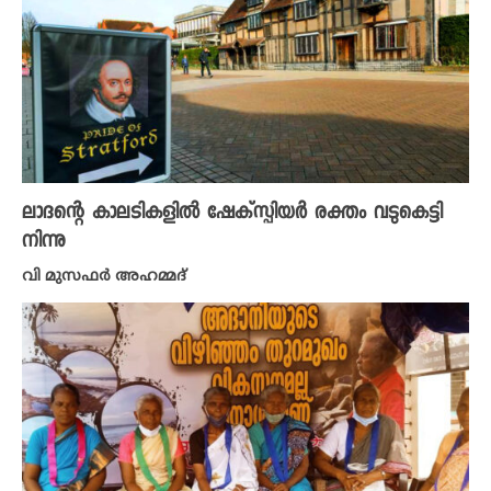
ലാദന്റെ കാലടികളിൽ ഷേക്‌സ്പിയർ രക്തം വടുകെട്ടി
നിന്നു
വി മുസഫർ അഹമ്മദ്