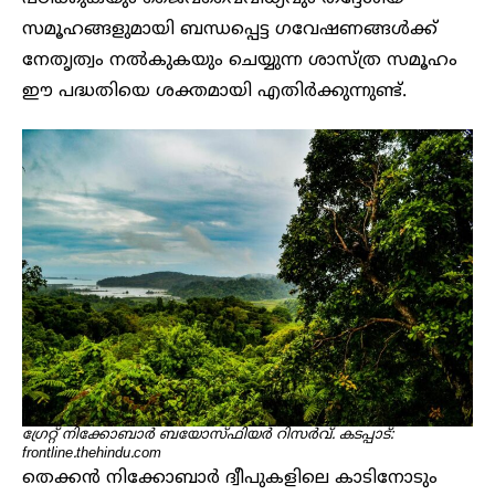
സമൂഹങ്ങളുമായി ബന്ധപ്പെട്ട ഗവേഷണങ്ങൾക്ക്
നേതൃത്വം നൽകുകയും ചെയ്യുന്ന ശാസ്ത്ര സമൂഹം
ഈ പദ്ധതിയെ ശക്തമായി എതിർക്കുന്നുണ്ട്.
ഗ്രേറ്റ് നിക്കോബാർ ബയോസ്ഫിയർ റിസർവ്. കടപ്പാട്:
frontline.thehindu.com
തെക്കൻ നിക്കോബാർ ദ്വീപുകളിലെ കാടിനോടും