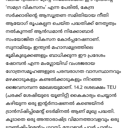
‘സമഗ്ര വികസനം’ എന്ന പേരിൽ, കേന്ദ്ര
സർക്കാരിന്റെ ആസൂത്രണ സമിതിയായ നീതി
ആയോഗ് രൂപകല്പന ചെയ്ത പദ്ധതിക്ക് നേതൃത്വം
നൽകുന്നത് ആൻഡമാൻ നിക്കോബാർ
സംയോജിത വികസന കോർപ്പറേഷനാണ്.
സുനാമിയും ഇന്ത്യൻ മഹാസമുദ്രത്തിലെ
ഭൂമികുലുക്കങ്ങളും ബാധിക്കുന്ന ഈ പ്രദേശം
ഷോമ്പന്‍ എന്ന മംഗ്ലോയിഡ് വംശജരായ
ഗോത്രസമൂഹങ്ങളുടെ പരമ്പരാ​ഗത വാസസ്ഥാനവും
മഴക്കാടുകളും കണ്ടൽക്കാടുകളും നിറഞ്ഞ
ജൈവസമ്പന്ന മേഖലയുമാണ്. 14.2 ദശലക്ഷം TEU
(ചരക്ക് ശേഷിയുടെ യൂണിറ്റ്) കൈകാര്യം ചെയ്യാൻ
കഴിയുന്ന ഒരു ഇന്റർനാഷണൽ കണ്ടെയ്‌നർ
ട്രാൻസ്‌ഷിപ്പ്‌മെന്റ് ടെർമിനൽ ആണ് മുഖ്യ പദ്ധതി.
കൂടാതെ ഒരു അന്താരാഷ്ട്ര വിമാനത്താവളവും ഒരു
ടൗൺഷിപ്പ്മെന്റും ഗ്യാസ്- സോളാർ പവർ പ്ലാന്റും