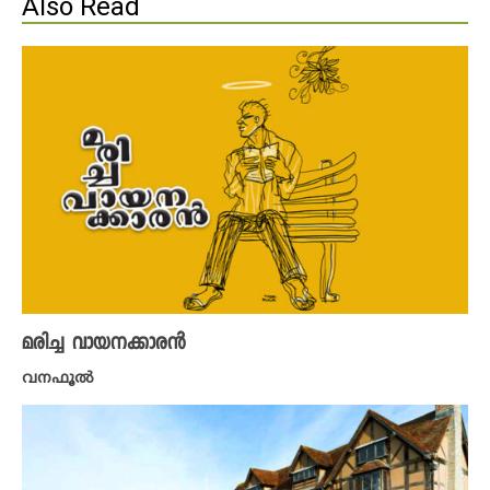
Also Read
മരിച്ച വായനക്കാരൻ
വനഫൂൽ