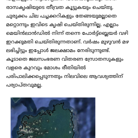
രാസക‍ൃഷിയുടെ തീവ്രത കൂട്ടുകയും ചെയ്തു.
ചുരുക്കം ചില പച്ചക്കറികളും തേങ്ങയുമല്ലാതെ
മറ്റൊന്നും ഇവിടെ കൃഷി ചെയ്തിരുന്നില്ല. എല്ലാം
മെയിൻലാൻഡിൽ നിന്ന് തന്നെ പോർട്ട്ബ്ലെയർ വഴി
ഇറക്കുമതി ചെയ്തിരുന്നതാണ്. വർഷം മുഴുവൻ മഴ
ലഭിച്ചിട്ടും ഇപ്പോൾ ജലക്ഷാമം നേരിടുന്നുണ്ട്.
കൂടാതെ ജലസംഭരണ വിതരണ സ്രോതസുകളും
വളരെ കുറവും മോശം രീതിയിൽ
പരിപാലിക്കപ്പെടുന്നതും നിലവിലെ ആവശ്യത്തിന്
പര്യാപ്തവുമല്ല.