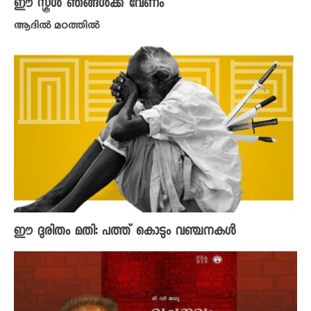
ഈ സ്കൂൾ ഞങ്ങൾക്ക് വേണം
ആദിൽ മഠത്തിൽ
ഈ ദുരിതം മതി: പത്ത് കൊടും വഞ്ചനകൾ