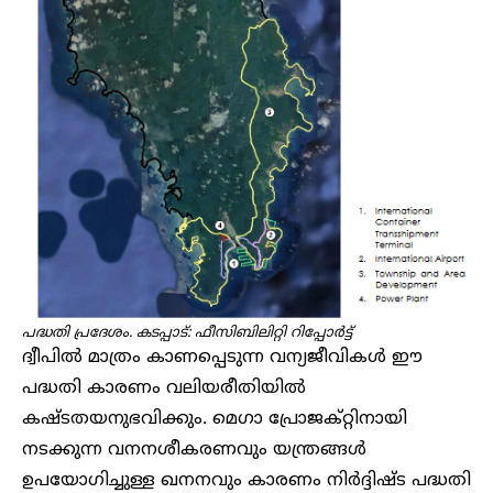
പദ്ധതി പ്രദേശം. കടപ്പാട്: ഫീസിബിലിറ്റി റിപ്പോർട്ട്
ദ്വീപിൽ മാത്രം കാണപ്പെടുന്ന വന്യജീവികൾ ഈ
പദ്ധതി കാരണം വലിയരീതിയിൽ
കഷ്ടതയനുഭവിക്കും. മെഗാ പ്രോജക്റ്റിനായി
നടക്കുന്ന വനനശീകരണവും യന്ത്രങ്ങൾ
ഉപയോഗിച്ചുള്ള ഖനനവും കാരണം നിർദ്ദിഷ്ട പദ്ധതി