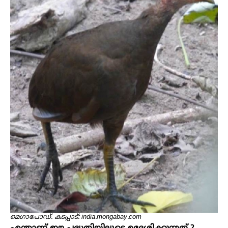
മെ​ഗാപോഡ്. കടപ്പാട്: india.mongabay.com