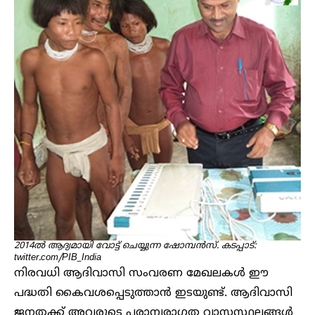
2014ൽ ആദ്യമായി വോട്ട് ചെയ്യുന്ന ഷോമ്പൻസ്. കടപ്പാട്:
twitter.com/PIB_India
നിരവധി ആദിവാസി സംവരണ മേഖലകൾ ഈ
പദ്ധതി കൈവശപ്പെടുത്താൻ ഇടയുണ്ട്. ആദിവാസി
ജനതക്ക് അവരുടെ പരാമ്പരാഗത വാസസ്ഥലങ്ങൾ