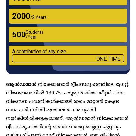
₹2000
/2 Years
Students
₹500
/Year
A contribution of any size
ONE TIME
ആൻഡമാൻ
നിക്കോബാർ ദ്വീപസമൂഹത്തിലെ ഗ്രേറ്റ്
നിക്കോബാറിൽ 130.75 ചതുരശ്ര കിലോമീറ്റർ വനം
വികസന പദ്ധതികൾക്കായി തരം മാറ്റാൻ കേന്ദ്ര
വനം പരിസ്ഥിതി മന്ത്രാലയം അനുമതി
നൽകിയിരിക്കുകയാണ്. ആൻഡമാൻ നിക്കോബാർ
ദ്വീപസമൂഹത്തിന്റെ തെക്കേ അറ്റത്തുള്ള ഏറ്റവും
വലിയ ദ്വീപാണ് ഗ്രേറ്റ് നിക്കോബാർ. ഈ ദ്വീപിന്റെ