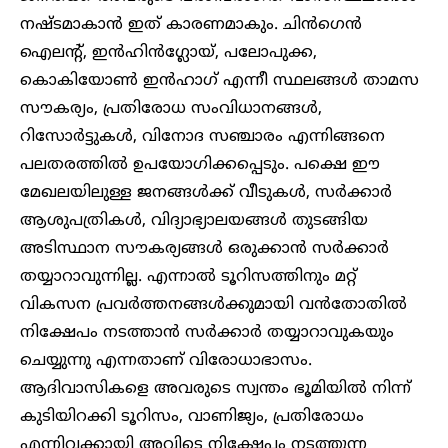
നഷ്ടമാകാൻ ഇത് കാരണമാകും. ചിൻഗെൻ
ഐലന്റ്, ഇൻഹിൻഗ്ലോയ്, പലോപുക്ക,
കൊകിയോൺ ഇൻഹാഗ് എന്നീ സ്ഥലങ്ങൾ താമസ
സൗകര്യം, പ്രതിരോധ സംവിധാനങ്ങൾ,
റിസോർട്ടുകൾ, വിനോദ സഞ്ചാരം എന്നിങ്ങനെ
പലതരത്തിൽ ഉപയോഗിക്കപ്പെടും. പക്ഷെ ഈ
മേഖലയിലുള്ള ജനങ്ങൾക്ക് വീടുകൾ, സർക്കാർ
ആശുപത്രികൾ, വിദ്യാഭ്യാലയങ്ങൾ തുടങ്ങിയ
അടിസ്ഥാന സൗകര്യങ്ങൾ ഒരുക്കാൻ സർക്കാർ
തയ്യാറാവുന്നില്ല. എന്നാൽ ടൂറിസത്തിനും മറ്റ്
വികസന പ്രവർത്തനങ്ങൾക്കുമായി വൻതോതിൽ
നിക്ഷേപം നടത്താൻ സർക്കാർ തയ്യാറാവുകയും
ചെയ്യുന്നു എന്നതാണ് വിരോധാഭാസം.
ആദിവാസികളെ അവരുടെ സ്വന്തം ഭൂമിയിൽ നിന്ന്
കുടിയിറക്കി ടൂറിസം, വാണിജ്യം, പ്രതിരോധം
എന്നിവക്കായി അവിടെ നിക്ഷേപം നടത്തുന്ന