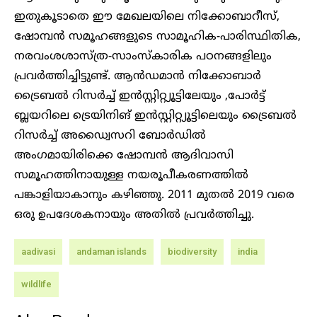
ഇതുകൂടാതെ ഈ മേഖലയിലെ നിക്കോബാറീസ്,
ഷോമ്പൻ സമൂഹങ്ങളുടെ സാമൂഹിക-പാരിസ്ഥിതിക,
നരവംശശാസ്ത്ര-സാംസ്കാരിക പഠനങ്ങളിലും
പ്രവർത്തിച്ചിട്ടുണ്ട്. ആൻഡമാൻ നിക്കോബാർ
ട്രൈബൽ റിസർച്ച് ഇൻസ്റ്റിറ്റ്യൂട്ടിലേയും ,പോർട്ട്‌
ബ്ലയറിലെ ട്രെയിനിങ് ഇൻസ്റ്റിറ്റ്യൂട്ടിലെയും ട്രൈബൽ
റിസർച്ച് അഡ്വൈസറി ബോർഡിൽ
അംഗമായിരിക്കെ ഷോമ്പൻ ആദിവാസി
സമൂഹത്തിനായുള്ള നയരൂപീകരണത്തിൽ
പങ്കാളിയാകാനും കഴിഞ്ഞു. 2011 മുതൽ 2019 വരെ
ഒരു ഉപ​ദേശകനായും അതിൽ പ്രവർത്തിച്ചു.
aadivasi
andaman islands
biodiversity
india
wildlife