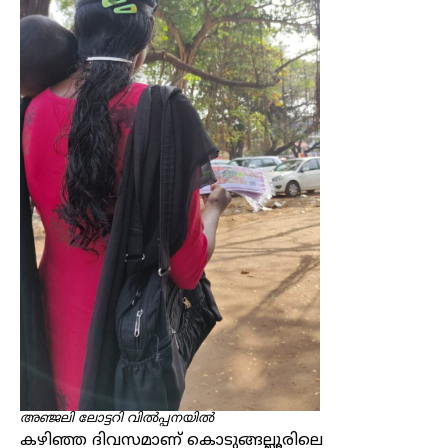
അഞ്ജലി ലോട്ടറി വിൽപ്പനയിൽ
കഴിഞ്ഞ ദിവസമാണ് കൊടുങ്ങല്ലൂരിലെ