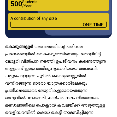
Students
₹500
/Year
A contribution of any size
ONE TIME
കൊടുങ്ങല്ലൂർ
അമ്പലത്തിന്റെ പരിസര
പ്രദേശങ്ങളിൽ കൈക്കുഞ്ഞിനെയും തോളിലിട്ട്
ലോട്ടറി വിൽപന നടത്തി ഉപജീവനം കണ്ടെത്തുന്ന
ആളാണ് ഇരുപത്തിമൂന്നുകാരിയായ അഞ്ജലി.
ചുട്ടുപൊളളുന്ന ചൂടിൽ കൊടുങ്ങല്ലൂരിൽ
വന്നിറങ്ങുന്ന ഓരോ യാത്രക്കാരിലേക്കും
പ്രതീക്ഷയോടെ ലോട്ടറികളുമായെത്തുന്ന
ഭാഗ്യവിൽപനക്കാരി. കയ്പമംഗലം നിയോജക
മണ്ഡലത്തിലെ പൊക്ലായ് കവലയ്ക്ക് അടുത്തുള്ള
വെളിമ്പറമ്പിൽ ഷെഡ് കെട്ടി താമസിച്ചിരുന്ന