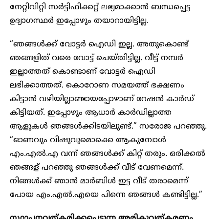
നേറ്റിവിറ്റി സർട്ടിഫിക്കറ്റ് ലഭ്യമാക്കാൻ ബന്ധപ്പെട്ട
ഉദ്യാഗസ്ഥർ ഇപ്പോഴും തയാറായിട്ടില്ല.
“ഞങ്ങൾക്ക് വോട്ടർ ഐഡി ഇല്ല. അതുകൊണ്ട്
ഞങ്ങളിത് വരെ വോട്ട് ചെയ്തിട്ടില്ല. വീട്ട് നമ്പർ
ഇല്ലാത്തത് കൊണ്ടാണ് വോട്ടർ ഐഡി
ലഭിക്കാത്തത്. കൊറോണ സമയത്ത് ഭക്ഷണം
കിട്ടാൻ വഴിയില്ലാണ്ടായപ്പോഴാണ് റേഷൻ കാർഡ്
കിട്ടിയത്. ഇപ്പോഴും ആധാർ കാർഡില്ലാത്ത
ആളുകൾ ഞങ്ങൾക്കിടയിലുണ്ട്.” സരോജ പറഞ്ഞു.
“ഓണവും വിഷുവുമൊക്കെ ആകുമ്പോൾ
എം.എൽ.എ വന്ന് ഞങ്ങൾക്ക് കിറ്റ് തരും. ഒരിക്കൽ
ഞങ്ങള് പറഞ്ഞു ഞങ്ങൾക്ക് വീട് വേണമെന്ന്.
നിങ്ങൾക്ക് ഞാൻ മാർബിൾ ഇട്ട വീട് തരാമെന്ന്
പോയ എം.എൽ.എയെ പിന്നെ ഞങ്ങൾ കണ്ടിട്ടില്ല.”
സ്ഥാപനവത്കരിക്കപ്പെടുന്ന അരികുവത്കരണം