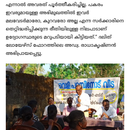
എന്നാൽ അവരത് പൂർത്തീകരിച്ചില്ല. പകരം
ഇവരുമായുള്ള അഭിമുഖത്തിൽ ഇവർ
മലവേടർമാരോ, കുറവരോ അല്ല എന്ന സർക്കാരിനെ
തെറ്റിദ്ധരിപ്പിക്കുന്ന രീതിയിലുള്ള നിലപാടാണ്
ഉദ്യോഗസ്ഥരുടെ മറുപടിയായി കിട്ടിയത്.” ദലിത്
ലോയേഴ്സ് ഫോറത്തിലെ അഡ്വ. രാധാകൃഷ്ണൻ
അഭിപ്രായപ്പെട്ടു.