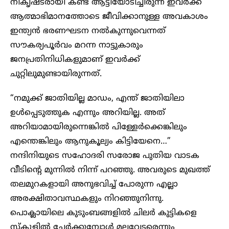
നികൃഷ്ടരായി കണ്ട് ആട്ടിയോടിച്ചിരുന്ന ഇവർക്ക്
ആത്മാഭിമാനത്തോടെ ജീവിക്കാനുള്ള അവകാശം
ഇന്ത്യൻ ഭരണഘടന നൽകുന്നുവെന്നത്
സൗകര്യപൂർവം മറന്ന നാട്ടുകാരും
ജനപ്രതിനിധികളുമാണ് ഇവർക്ക്
ചുറ്റിലുമുണ്ടായിരുന്നത്.
“നമുക്ക് ജാതിയില്ല മാഡം, എന്ത് ജാതിയിലാ
ഉൾപ്പെടുത്തുക എന്നും അറിയില്ല. അത്
അറിയാമായിരുന്നെങ്കിൽ പിള്ളേർക്കെങ്കിലും
എന്തെങ്കിലും ആനുകൂല്യം കിട്ടിയേനെ…”
നന്ദിനിയുടെ സഹോദരി സരോജ പുതിയ വാടക
വീടിന്റെ മുന്നിൽ നിന്ന് പറഞ്ഞു. അവരുടെ മുഖത്ത്
തലമുറകളായി അനുഭവിച്ച് പോരുന്ന എല്ലാ
അരക്ഷിതാവസ്ഥകളും നിറഞ്ഞുനിന്നു.
പൊക്ലായിലെ കുടുംബങ്ങളിൽ ചിലർ കുട്ടികളെ
സ്കൂളിൽ ചേർക്കുമ്പോൾ മലവേടരെന്നും