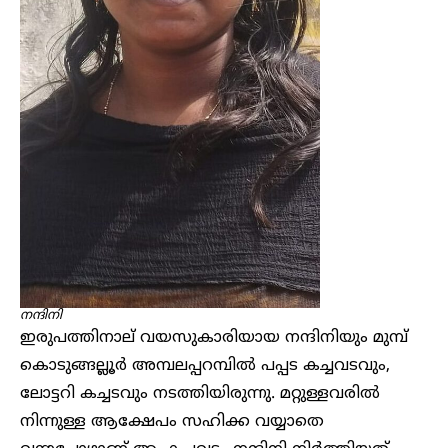
നന്ദിനി
ഇരുപത്തിനാല് വയസുകാരിയായ നന്ദിനിയും മുമ്പ്
കൊടുങ്ങല്ലൂർ അമ്പലപ്പറമ്പിൽ പപ്പട കച്ചവടവും,
ലോട്ടറി കച്ചടവും നടത്തിയിരുന്നു. മറ്റുള്ളവരിൽ
നിന്നുള്ള ആക്ഷേപം സഹിക്ക വയ്യാതെ