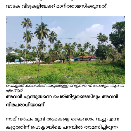
വാടക വീടുകളിലേക്ക് മാറിത്താമസിക്കുന്നത്.
പൊക്ലായ് കവലയ്ക്ക് അടുത്തുള്ള വെളിമ്പറമ്പ്. ഫോട്ടോ: ആരതി
എം.ആർ
അവൻ എന്തുതന്നെ ചെയ്തിട്ടുണ്ടെങ്കിലും അവൻ
നിരപരാധിയാണ്
നാല് വർഷം മുമ്പ് ആമകളെ കൈവശം വച്ചു എന്ന
കുറ്റത്തിന് പൊക്ലായിലെ പറമ്പിൽ താമസിച്ചിരുന്ന