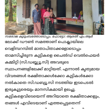
സരോജ കുടുംബത്തോടൊപ്പം. ഫോട്ടോ: ആരതി എം.ആർ
ലോക്ക് ഡൗൺ സമത്താണ് പൊക്ലായിലെ
വെളിമ്പറമ്പിൽ മാതാപിതാക്കളോടൊപ്പം
താമസിച്ചിരുന്ന കുട്ടികളെ ചൈൽഡ് വെൽഫെയർ
കമ്മിറ്റി (സി.ഡബ്ല്യൂ.സി) അവരുടെ
സ്ഥാപനങ്ങളിലേക്ക് മാറ്റിയത്. എന്നാൽ കൃത്യമായ
വിവരങ്ങൾ രക്ഷിതാക്കൾക്കോ കുട്ടികൾക്കോ
നൽകാതെ സി.ഡബ്യൂ.സി നടത്തിയ ഇടപെടൽ
ഇരുകൂട്ടരെയും മാനസികമായി ഉലച്ചു.
കുട്ടികളെവിടെയെന്ന് അറിയാതെ രക്ഷിതാക്കളും,
തങ്ങൾ എവിടെയാണ് എത്തപ്പെട്ടതെന്ന്