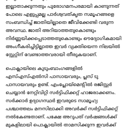
ഇല്ലാതാക്കുന്നതും പുരോഗമനപരമായി കാണുന്നത്
പോലെ എളുപ്പമല്ല പാർശ്വവത്കൃത സമൂഹങ്ങളെ
സംബന്ധിച്ച് ജാതിയില്ലാതെ ജീവിക്കേണ്ടി വരുന്ന
അവസ്ഥ. ജാതി അറിയാത്തതുകൊണ്ടും
നിർണ്ണയിക്കപ്പെടാത്തതുകൊണ്ടും ഔദ്യോഗികമായി
അംഗീകരിച്ചിട്ടില്ലാത്ത ഇവർ വ്യക്തിയെന്ന നിലയിൽ
സ്റ്റേറ്റിന് വേണ്ടാത്തവരായി തീരുകയാണ്.
പൊക്ലായിലെ കുടുംബാംഗങ്ങളിൽ
എസ്എസ്എൽസി പാസായവരും, പ്ലസ് ടു
പാസായവരും ഉണ്ട്. എംപ്ലോയ്മെന്റിൽ രജിസ്റ്റർ
ചെയ്യാൻ നേറ്റിവിറ്റി സർട്ടിഫിക്കറ്റ് ഹാജരാക്കണം.
സർക്കാർ ഉദ്യാഗസ്ഥർ ഇവരുടെ സാമൂഹ്യ
പശ്ചാത്തലം മനസിലാക്കി അവർക്ക് സർട്ടിഫിക്കറ്റ്
നൽകേണ്ടതാണ്. പക്ഷേ അറുപത് വർഷങ്ങൾക്ക്
മുകളിലായി പൊക്ലായിൽ താമസിക്കുന്ന ഇവർക്ക്