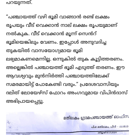
പറയുന്നത്.
“പഞ്ചായത്ത് വഴി ഭൂമി വാങ്ങാൻ രണ്ട് ലക്ഷം
രൂപയും വീട് വെക്കാൻ നാല് ലക്ഷം രൂപയുമാണ്
നൽകുക. വീട് വെക്കാൻ മൂന്ന് സെൻറ്
ഭൂമിയെങ്കിലും വേണം. ഇപ്പോൾ അനുവദിച്ച
തുകയിൽ വാസയോഗ്യമായ ഭൂമി
ലഭ്യമാകണമെന്നില്ല. ഒന്നുകിൽ തുക കൂട്ടിത്തരണം.
അല്ലെങ്കിൽ പഞ്ചായത്ത് ഭൂമി എടുത്ത് തരണം. ഈ
ആവശ്യവും മുൻനിർത്തി പഞ്ചായത്തിലേക്ക്
സമരമായിട്ട് പോകേണ്ടി വരും.” പ്രദേശവാസിയും
ദലിത് ലോയേഴ്സ് ഫോറം അംഗവുമായ വിപിൻദാസ്
അഭിപ്രായപ്പെട്ടു.