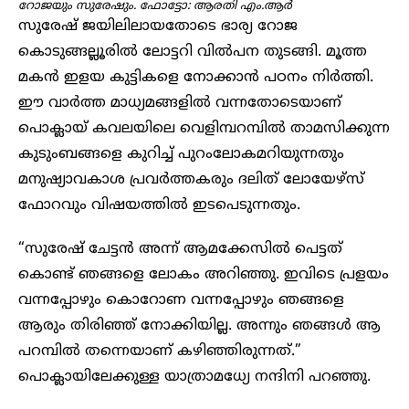
റോജയും സുരേഷും. ഫോട്ടോ: ആരതി എം.ആർ
സുരേഷ് ജയിലിലായതോടെ ഭാര്യ റോജ
കൊടുങ്ങല്ലൂരിൽ ലോട്ടറി വിൽപന തുടങ്ങി. മൂത്ത
മകൻ ഇളയ കുട്ടികളെ നോക്കാൻ പഠനം നിർത്തി.
ഈ വാർത്ത മാധ്യമങ്ങളിൽ വന്നതോടെയാണ്
പൊക്ലായ് കവലയിലെ വെളിമ്പറമ്പിൽ താമസിക്കുന്ന
കുടുംബങ്ങളെ കുറിച്ച് പുറംലോകമറിയുന്നതും
മനുഷ്യാവകാശ പ്രവർത്തകരും ദലിത് ലോയേഴ്സ്
ഫോറവും വിഷയത്തിൽ ഇടപെടുന്നതും.
“സുരേഷ് ചേട്ടൻ അന്ന് ആമക്കേസിൽ പെട്ടത്
കൊണ്ട് ഞങ്ങളെ ലോകം അറിഞ്ഞു. ഇവിടെ പ്രളയം
വന്നപ്പോഴും കൊറോണ വന്നപ്പോഴും ഞങ്ങളെ
ആരും തിരിഞ്ഞ് നോക്കിയില്ല. അന്നും ഞങ്ങൾ ആ
പറമ്പിൽ തന്നെയാണ് കഴിഞ്ഞിരുന്നത്.”
പൊക്ലായിലേക്കുള്ള യാത്രാമധ്യേ നന്ദിനി പറഞ്ഞു.