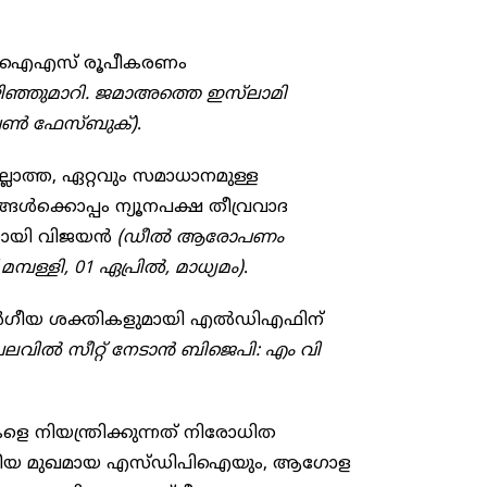
്യം ഐഎസ് രൂപീകരണം
ഒഴിഞ്ഞുമാറി. ജമാഅത്തെ ഇസ്‌ലാമി
 വണ്‍ ഫേസ്ബുക്)
.
ല്ലാത്ത, ഏറ്റവും സമാധാനമുള്ള
്‍ക്കൊപ്പം ന്യൂനപക്ഷ തീവ്രവാദ
ായി വിജയന്‍
(ഡീല്‍ ആരോപണം
ള്ളി, 01 ഏപ്രില്‍, മാധ്യമം)
.
ര്‍ഗീയ ശക്തികളുമായി എല്‍ഡിഎഫിന്
ലവില്‍ സീറ്റ് നേടാന്‍ ബിജെപി: എം വി
കളെ നിയന്ത്രിക്കുന്നത് നിരോധിത
ഷ്ട്രീയ മുഖമായ എസ്ഡിപിഐയും, ആഗോള