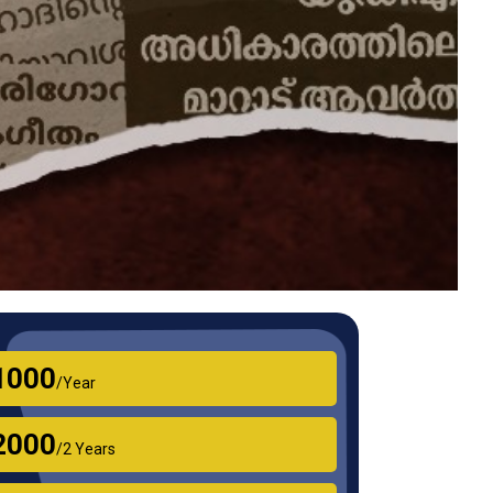
₹1000
/Year
₹2000
/2 Years