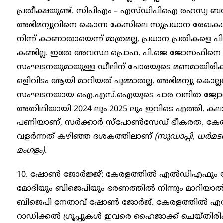
പ്രതീക്ഷയുണ്ട്. സിപിഎം – എസ്ഡിപിഐ രഹസ്യ ബന്ധം 
അഭിമന്യുവിനെ കൊന്ന കേസിലെ സുപ്രധാന രേഖക
നിന്ന് കാണാതായെന്ന് മാത്രമല്ല, പ്രധാന പ്രതികളെ പ
കണ്ടില്ല. ഇതേ അവസ്ഥ പ്രൊഫ. പി.ജെ ജോസഫിനെ വെ
സംഘടനയുമായുള്ള ഡീലിന് ചോരയുടെ മണമായിരിക്
ഒളിവിടം ആയി മാറിയത് ചുമ്മാതല്ല. അഭിമന്യു കൊല്ലപ്
സംഘടനയായ ഐ.എസ്.ഐയുടെ ചാര വനിത ജ്യോതി മല
അതിഥിയായി 2024 ലും 2025 ലും ഇവിടെ എത്തി. കലാ
പണിയാണ്, സര്‍ക്കാര്‍ സ്‌പോണ്‍സേഡ് ഭീകരത. കേരളത്
വളര്‍ന്നത് കഴിഞ്ഞ ദശകത്തിലാണ്
(സുഡാപ്പി, ധര്‍മടത
മംഗളം)
.
10. ഷോണ്‍ ജോര്‍ജ്ജ്: കേരളത്തില്‍ എല്‍ഡിഎഫും 
മോദിയും ബിജെപിയും ഭരണത്തില്‍ നിന്നും മാറിയാല്‍ ഇന്ത
ബിജെപി നേതാവ് ഷോണ്‍ ജോര്‍ജ്. കേരളത്തില്‍ 
റാഡിക്കല്‍ ഗ്രൂപ്പുകള്‍ ഇവരെ ഹൈജാക്ക് ചെയ്തിരിക