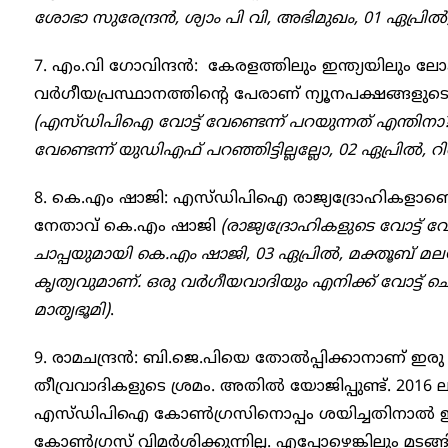
ശോഭാ സുരേന്ദ്രന്‍, ശ്യാം പി വി, അഭിമുഖം, 01 ഏപ്രില്‍, 
7. എം.വി ഗോവിന്ദൻ: കേരളത്തിലും ഇന്ത്യയിലും ലോ
വര്‍ഗീയപ്രസ്ഥാനത്തിന്റെ പേരാണ് ന്യൂനപക്ഷങ്ങളു
(എസ്ഡിപിഐ വോട്ട് വേണ്ടെന്ന് പറയുന്നത് എന്തിനാ
വേണ്ടെന്ന് യുഡിഎഫ് പറഞ്ഞിട്ടില്ലല്ലോ, 02 ഏപ്രില്‍, റിപ്പോ
8. കെ.എം ഷാജി: എസ്ഡിപിഐ രാജ്യദ്രോഹികളാണെന്ന
നേതാവ് കെ.എം ഷാജി
(രാജ്യദ്രോഹികളുടെ വോട്ട്
ചാപ്പയുമായി കെ.എം ഷാജി, 03 ഏപ്രില്‍, മക്തൂബ് മല
കൃത്യവുമാണ്. ഒരു വര്‍ഗീയവാദിയും എനിക്ക് വോട്ട് ചെ
മാതൃഭൂമി)
.
9. രാമചന്ദ്രന്‍: ബി.ജെ.പിയെ തോല്‍പ്പിക്കാനാണ് ഇ
തീവ്രവാദികളുടെ ശ്രമം. അതില്‍ യോജിപ്പുണ്ട്. 2016
എസ്ഡിപിഐ കോണ്‍ഗ്രസിനൊപ്പം ശയിച്ചതിനാല്‍ ഇ
കോണ്‍ഗ്രസ് വിമര്‍ശിക്കുന്നില്ല. എപ്പോഴെങ്കിലും മടങ്ങ