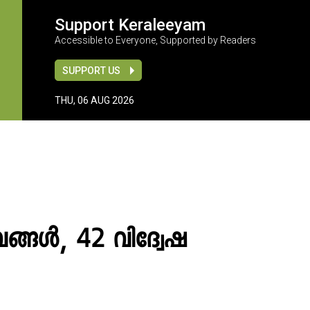
Support Keraleeyam
Accessible to Everyone, Supported by Readers
SUPPORT US
THU, 06 AUG 2026
ങ്ങൾ, 42 വിദ്വേഷ