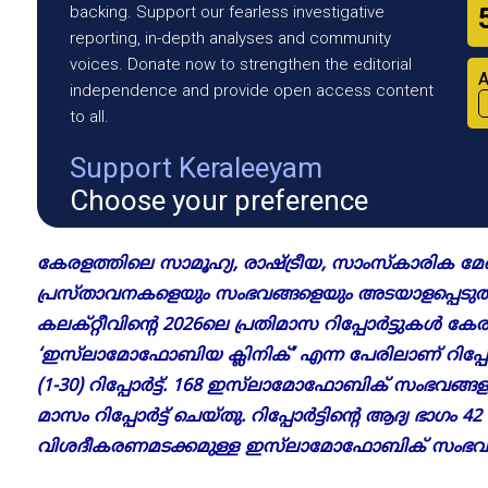
backing. Support our fearless investigative
reporting, in-depth analyses and community
voices. Donate now to strengthen the editorial
A
independence and provide open access content
to all.
Support Keraleeyam
Choose your preference
കേരളത്തിലെ സാമൂഹ്യ, രാഷ്ട്രീയ, സാംസ്‌കാരിക
പ്രസ്താവനകളെയും സംഭവങ്ങളെയും അടയാളപ്പെടുത
കലക്റ്റീവിന്റെ 2026ലെ പ്രതിമാസ റിപ്പോർട്ടുകൾ 
‘ഇസ്‌ലാമോഫോബിയ ക്ലിനിക്’ എന്ന പേരിലാണ് റിപ്പോർട്
(1-30) റിപ്പോർട്ട്. 168
ഇസ്‌ലാമോഫോ
ബിക് സംഭവങ്ങളു
മാസം റിപ്പോർട്ട് ചെയ്തു. റിപ്പോർട്ടിന്റെ ആദ്യ ഭാഗ
വിശദീകരണമടക്കമുള്ള
ഇസ്‌ലാമോഫോ
ബിക് സംഭവങ