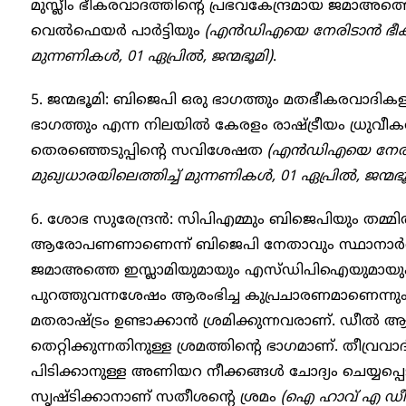
മുസ്ലീം ഭീകരവാദത്തിന്റെ പ്രഭവകേന്ദ്രമായ ജമാഅ
വെല്‍ഫെയര്‍ പാര്‍ട്ടിയും
(എന്‍ഡിഎയെ നേരിടാന്‍ ഭീക
മുന്നണികള്‍, 01 ഏപ്രില്‍, ജന്മഭൂമി)
.
5. ജന്മഭൂമി: ബിജെപി ഒരു ഭാഗത്തും മതഭീകരവാദിക
ഭാഗത്തും എന്ന നിലയില്‍ കേരളം രാഷ്ട്രീയം ധ്രുവീ
തെരഞ്ഞെടുപ്പിന്റെ സവിശേഷത
(എന്‍ഡിഎയെ നേരി
മുഖ്യധാരയിലെത്തിച്ച് മുന്നണികള്‍, 01 ഏപ്രില്‍, ജന്മഭൂ
6. ശോഭ സുരേന്ദ്രന്‍: സിപിഎമ്മും ബിജെപിയും തമ്മില
ആരോപണണാണെന്ന് ബിജെപി നേതാവും സ്ഥാനാര്‍ത്ഥി
ജമാഅത്തെ ഇസ്ലാമിയുമായും എസ്ഡിപിഐയുമായും
പുറത്തുവന്നശേഷം ആരംഭിച്ച കുപ്രചാരണമാണെന്നു
മതരാഷ്ട്രം ഉണ്ടാക്കാന്‍ ശ്രമിക്കുന്നവരാണ്. ഡീല്‍
തെറ്റിക്കുന്നതിനുള്ള ശ്രമത്തിന്റെ ഭാഗമാണ്. തീ
പിടിക്കാനുള്ള അണിയറ നീക്കങ്ങള്‍ ചോദ്യം ചെയ്യപ്പ
സൃഷ്ടിക്കാനാണ് സതീശന്റെ ശ്രമം
(ഐ ഹാവ് എ ഡീല്‍,