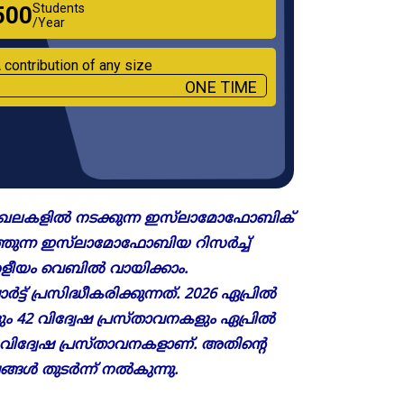
Students
₹500
/Year
 contribution of any size
ONE TIME
 മേഖലകളിൽ നടക്കുന്ന ഇസ്‌ലാമോഫോബിക്
്തുന്ന ഇസ്‌ലാമോഫോബിയ റിസർച്ച്
കേരളീയം വെബിൽ വായിക്കാം.
ട് പ്രസിദ്ധീകരിക്കുന്നത്. 2026 ഏപ്രിൽ
ം 42 വിദ്വേഷ പ്രസ്താവനകളും ഏപ്രിൽ
ം 42 വിദ്വേഷ പ്രസ്താവനകളാണ്. അതിന്റെ
്ങൾ തുടർന്ന് നൽകുന്നു.