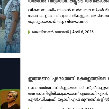
തീരദേശ വിദ്യാർത്ഥികളുടെ അവകാശങ്
വികസന പരിപാടികൾ സർവതല സ്പർശിയാണ
മേഖലകളിലെ വിദ്യാർത്ഥികളുടെ അടിസ്ഥാ
തുടരുകയാണ്. ആ വിഷയങ്ങൾ
| April 6, 2026
ജെയ്സൺ ജോൺ
ഇതാണോ ‘പുരോ​ഗമന’ കേരളത്തിലെ സ്ത്ര
സ്ഥാനാർത്ഥി നിർണ്ണയത്തിൽ സ്ത്രീകളുട
അവഗണിച്ചിരിക്കുകയാണ് എൽ.ഡി.എഫ്, യ
എൽ.ഡി.എഫ്, യു.ഡി.എഫ് മുന്നണികളി