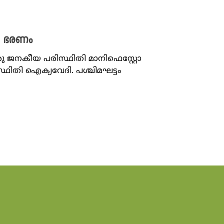
തി ഭരണം
 ജനകീയ പരിസ്ഥിതി മാനിഫെസ്റ്റോ
്ഥിതി ഐക്യവേദി. പശ്ചിമഘട്ടം