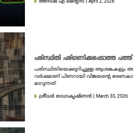
| April 2, 2026
അനിഷ എ മെന്റസ്
പരിസ്ഥിതി പരി​ഗണിക്കപ്പെടാത്ത പത്ത
പരിസ്ഥിതിയെക്കുറിച്ചുള്ള ആശങ്കകളും അ
വ‍ർഷമാണ് പിണറായി വിജയന്റെ ഭരണകാലമെ
മാറുന്നത്
| March 30, 2026
ശ്രീധ‍ർ രാധാകൃഷ്ണൻ