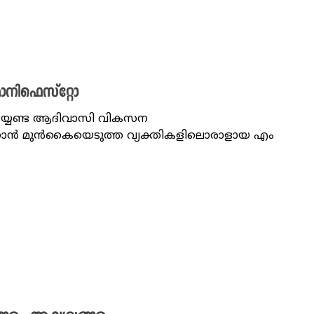
ാനിഫെസ്റ്റോ
െയ്യേണ്ട ആദിവാസി വികസന
റാക്കാൻ മുൻകൈയെടുത്ത വ്യക്തികളിലൊരാളായ എം ​