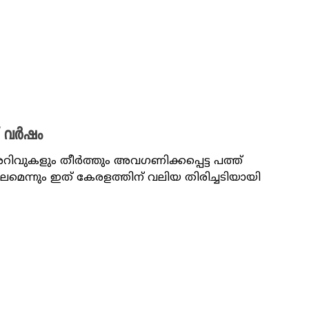
് വ‍ർഷം
റിവുകളും തീർത്തും അവ​ഗണിക്കപ്പെട്ട പത്ത്
ന്നും ഇത് കേരളത്തിന് വലിയ തിരിച്ചടിയായി