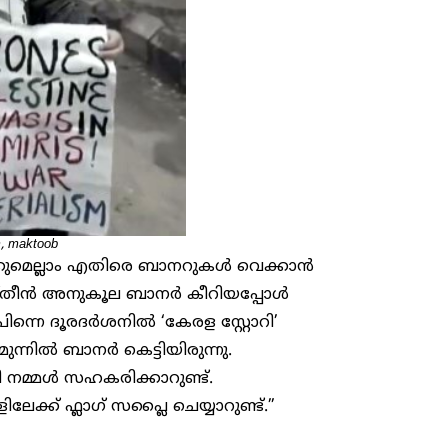
m, maktoob
്കുമെല്ലാം എതിരെ ബാനറുകൾ വെക്കാൻ
ീ പലസ്തീൻ അനുകൂല ബാനർ കീറിയപ്പോൾ
ിന്നെ ദൂരദർശനിൽ ‘കേരള സ്റ്റോറി’
ന്നിൽ ബാനർ കെട്ടിയിരുന്നു.
നമ്മൾ സഹകരിക്കാറുണ്ട്.
് ഫ്ലാഗ് സപ്ലൈ ചെയ്യാറുണ്ട്.”