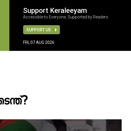
Support Keraleeyam
Accessible to Everyone, Supported by Readers
SUPPORT US
FRI, 07 AUG 2026
െന്ത്?