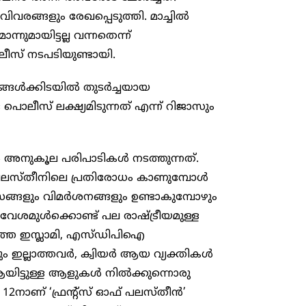
വരങ്ങളും രേഖപ്പെടുത്തി. മാച്ചിൽ
ുമായിട്ടല്ല വന്നതെന്ന്
ൊലീസ് നടപടിയുണ്ടായി.
ങ്ങൾക്കിടയിൽ തുടർച്ചയായ
ീസ് ലക്ഷ്യമിടുന്നത് എന്ന് റിജാസും
ീൻ അനുകൂല പരിപാടികൾ നടത്തുന്നത്.
 പലസ്തീനിലെ പ്രതിരോധം കാണുമ്പോൾ
സങ്ങളും വിമർശനങ്ങളും ഉണ്ടാകുമ്പോഴും
മുൾക്കൊണ്ട് പല രാഷ്ട്രീയമുള്ള
്തെ ഇസ്ലാമി, എസ്ഡിപിഐ
യിലും ഇല്ലാത്തവർ, ക്വിയർ ആയ വ്യക്തികൾ
 ആയിട്ടുള്ള ആളുകൾ നിൽക്കുന്നൊരു
12നാണ് ‘ഫ്രന്റ്സ് ഓഫ് പലസ്തീൻ’