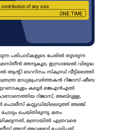
 contribution of any size
ONE TIME
ന്ന പരിപാടികളുടെ പേരിൽ തുടരുന്ന
ിൽ പലസ്തീൻ അനുകൂല, ഇസ്രായേൽ വിരുദ്ധ
ൽ ആന്റി ടെററിസം സ്ക്വാഡ് വീട്ടിലെത്തി
സ്വതന്ത്ര മാധ്യമപ്രവർത്തകൻ റിജാസ് ഷീബ
ഴിന് എറണാകുളം കലൂർ ജെഎൻഎൽ
ണാനെത്തിയ റിജാസ്, അബ്ദുള്ള,
ിൽ പൊലീസ് കസ്റ്റഡിയിലെടുത്ത് അഞ്ച്
ചോദ്യം ചെയ്തിരുന്നു. മതം
ക്കുന്നത്, മദ്രസയിൽ എത്രവരെ
പൊലീസ് അന്ന് അവരോട് ചോദിച്ചത്.