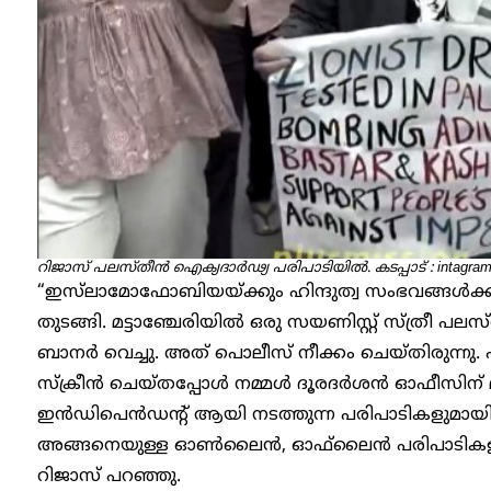
റിജാസ് പലസ്തീൻ ഐക്യദാർഢ്യ പരിപാടിയിൽ
.
കടപ്പാട് : intagra
“ഇസ്‌ലാമോഫോബിയയ്ക്കും ഹിന്ദുത്വ സംഭവങ്ങൾക
തുടങ്ങി. മട്ടാഞ്ചേരിയിൽ ഒരു സയണിസ്റ്റ് സ്ത്ര
ബാനർ വെച്ചു. അത് പൊലീസ് നീക്കം ചെയ്തിരുന്നു. പ
സ്‌ക്രീൻ ചെയ്തപ്പോൾ നമ്മൾ ദൂരദർശൻ ഓഫീസിന് മു
ഇൻഡിപെൻഡന്റ് ആയി നടത്തുന്ന പരിപാടികളുമായി 
അങ്ങനെയുള്ള ഓൺലൈൻ, ഓഫ്‌ലൈൻ പരിപാടികളിലേക്ക
റിജാസ് പറ‍ഞ്ഞു.