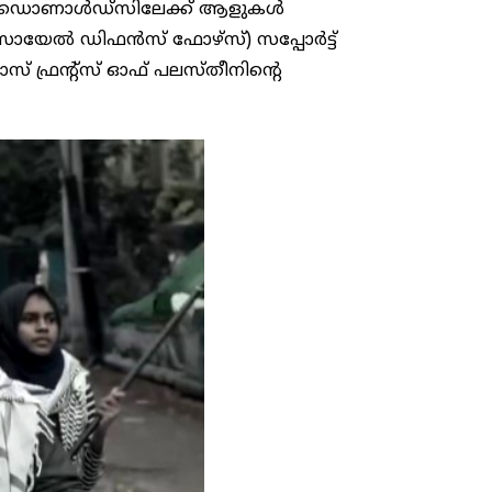
ി. മക്‌ഡൊണാൾഡ്‌സിലേക്ക് ആളുകൾ
യേൽ ഡിഫൻസ് ഫോഴ്സ്) സപ്പോർട്ട്
ജാസ് ഫ്രന്റ്സ് ഓഫ് പലസ്തീനിന്റെ