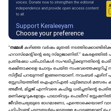
voices. Donate now to strengthen the editorial
A
independence and provide open access content
to all.
Support Keraleeyam
Choose your preference
“
നമ്മൾ
കഴിഞ്ഞ വർഷം മുതൽ നടത്തിക്കൊണ്ടിരിക്കു
ഹറാസ്‌മെന്റിന്റെ ഒരു സ്‌റ്റേജാണിത്.” കേരളത്ത
പ്രതിഷേധ പരിപാടികൾ സംഘടിപ്പിക്കുന്നതിന്റെ പേരി
രക്ഷിതാക്കളെ ചോദ്യം ചെയ്ത സംഭവത്തെക്കുറിച്ച് 
സിദ്ദീഖ് പറയുന്നത് ഇങ്ങനെയാണ്. നവംബർ ഏ
സ്റ്റേഡിയത്തിൽ ഐഎസ്എൽ ഫുട്ബോൾ മത്സരം കാ
അമീൻ, മിദ്ലജ് എന്നിവരെ കഫിയ്യ ധരിച്ചതിന്റെ പേര
മണിക്കൂറുകളോളം പാലാരിവട്ടം പൊലീസ് സ്റ്റേഷനിൽ 
ജീവിതചര്യയുടെ ഭാഗമാണോ, എന്തൊക്കെയാണ് വായി
പഠിച്ചിട്ടുണ്ട് എന്നതുൾപ്പെടെയുള്ള ചോദ്യങ്ങളാണ് 