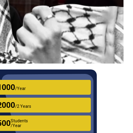
₹1000
/Year
₹2000
/2 Years
Students
₹500
/Year