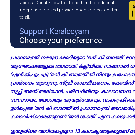
voices. Donate now to strengthen the editorial
A
independence and provide open access content
to all.
Support Keraleeyam
Choose your preference
പ്രധാനമന്ത്രി നരേന്ദ്ര മോദിയുടെ ‘മൻ കി ബാത്ത്’ റ
ആഘോഷങ്ങളുടെ ഭാഗമായി ദില്ലിയിലെ നാഷണൽ 
(എൻ.ജി.എം.എ) ‘മൻ കി ബാത്തി’ൽ നിന്നും പ്രചോദന
പ്രദർശനം തുടരുന്നു. സ്ത്രീ ശാക്തീകരണം, കോവിഡ
സ്വച്ഛ് ഭാരത് അഭിയാൻ, പരിസ്ഥിതിയും കാലാവസ്ഥാ 
സമ്പ്രദായം, യോഗയും ആയുർവേദവും, വടക്കു-കിഴക്കൻ
ഉൾപ്പെടെ ‘മൻ കി ബാത്തി’ൽ പ്രധാനമന്ത്രി അവതരിപ
കലാവിഷ്ക്കാരങ്ങളാണ് ‘ജൻ ശക്തി’ എന്ന കലാപ്രദർ
ഇന്ത്യയിലെ അറിയപ്പെടുന്ന 13 കലാകൃത്തുക്കളാണ് 