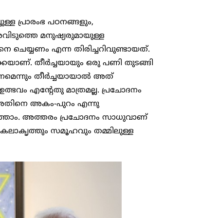
ള്ള പ്രാരംഭ പഠനങ്ങളും,
ിടുത്തെ മനുഷ്യരുമായുള്ള
െ ചെയ്യണം എന്ന തിരിച്ചറിവുണ്ടായത്.
ാണ്. തീർച്ചയായും ഒരു പണി തുടങ്ങി
ണമെന്നും തീർച്ചയായാൽ അത്
ത്ഭവം എന്റേതു മാത്രമല്ല. പ്രചോദനം
ല, അതിനെ അകം-പുറം എന്നു
നെത്താം. അത്തരം പ്രചോദനം സാധുവാണ്
 കലാകൃത്തും സമൂഹവും തമ്മിലുള്ള