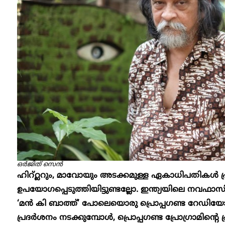
ഒർജിത് സെൻ
ഹിറ്റ്ലറും, മാവോയും അടക്കമുള്ള ഏകാധിപതികൾ 
ഉപയോഗപ്പെടുത്തിയിട്ടുണ്ടല്ലോ. ഇന്ത്യയിലെ നവഫാസി
‘മൻ കി ബാത്ത്’ പോലെയൊരു പ്രൊപ്പഗണ്ട റേഡിയോ പ
പ്രദർശനം നടക്കുമ്പോൾ, പ്രൊപ്പ​ഗണ്ട പ്രോഗ്രാമിന്റെ 