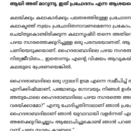
ആയി അത് മാറുന്നു. ഇത് പ്രചോദനം എന്ന ആശയത്തെ 
കലയ്ക്കും കലാകാർക്കും പലതരത്തിലുള്ള പ്രചോദനങ്ങ
കലാകൃത്ത് സ്വയം പ്രചോദിതനാവണമെന്നോ പ്രകോ
ചെയ്തുകൊണ്ടിരിക്കുന്ന കലാസൃഷ്ടി തന്നെ അ
പഴയ നഗരത്തെക്കുറിച്ചുള്ള ഒരു പരമ്പരയാണത്. 
പണിയെടുക്കയാണ്. ഹൈദരാബാദിലെ പഴയ നഗരത്തിന
നിത്യജീവിതം… ഇതൊന്നും എന്റെ വിഷയം ആവുകയില്ല
കലയുടെ പ്രേരണയെങ്കിൽ.
ഹൈദരാബാദിലെ ഒരു ഗ്യാലറി ഉടമ എന്നെ സമീപിച്ച് താത്പ
എനിക്കിഷ്ടമാണ്, പഞ്ചാബും ഗോവയും നിങ്ങൾ ഉൾക
അതുപോലെ ഹൈദരാബാദിലെ പഴയ നഗരത്തെ അന്വേഷിച്ച
വരയ്ക്കാമോ?” എന്നു ചോദിച്ചതിനാലാണ് ഞാൻ പ്
ഹൈദരാബാദിലാണ് ഞാൻ യുവാവായി വളർന്നത് എന്
അതേക്കുറിച്ചെല്ലാം ആലോചിച്ചുകൊണ്ട് ഞാൻ പ
വന്ന് പഴയ നഗരം കാണട്ടെ.”