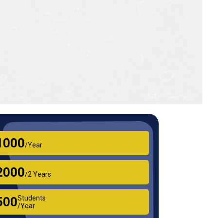
₹1000
/Year
₹2000
/2 Years
Students
₹500
/Year