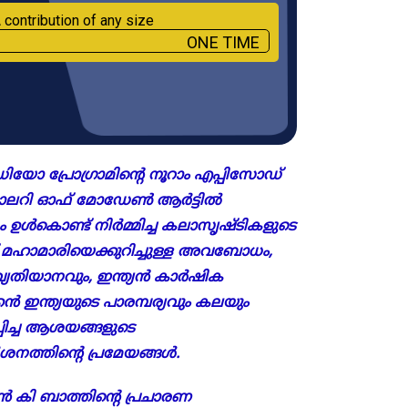
 contribution of any size
ONE TIME
േഡിയോ പ്രോഗ്രാമിന്റെ നൂറാം എപ്പിസോഡ്
ഗാലറി ഓഫ് മോഡേൺ ആർട്ടിൽ
ം ഉൾകൊണ്ട് നിർമ്മിച്ച കലാസൃഷ്ടികളുടെ
് മഹാമാരിയെക്കുറിച്ചുള്ള അവബോധം,
വ്യതിയാനവും, ഇന്ത്യൻ കാർഷിക
 ഇന്ത്യയുടെ പാരമ്പര്യവും കലയും
്പിച്ച ആശയങ്ങളുടെ
ശനത്തിന്റെ പ്രമേയങ്ങൾ.
മൻ കി ബാത്തിന്റെ പ്രചാരണ