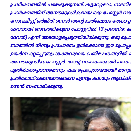
പ്രദർശനത്തിൽ പങ്കെടുക്കുന്നത്. ക്യൂറേറ്ററോ, ഗാലറി
പ്രദർശനത്തിന് അനൗദ്യോഗികമായ ഒരു പോസ്റ്റർ വരച്ച
നോവലിസ്റ്റ് ഒർജിത് സെൻ തന്റെ പ്രതിഷേധം രേഖപ്പെടുത്
ദേവനായി അവതരിക്കുന്ന പോസ്റ്ററിൽ 13 പ്രശസ്ത കല
ദേവൻ) എന്ന് അടയാളപ്പെടുത്തിയിരിക്കുന്നു. ഒരു പ
ബാത്തിൽ നിന്നും പ്രചോദനം ഉൾക്കൊണ്ട ഈ പ്രൊപ്
ഉയർന്ന ഒറ്റപ്പെട്ടതും ശക്തവുമായ പ്രതിഷേധങ്ങളിൽ
അനൗദ്യോഗിക പോസ്റ്റർ. തന്റെ സഹകലാകാർ പങ്കെ
എതിർക്കപ്പെടണമെന്നും, കല പ്രൊപ്പഗണ്ടയായി മാറ
പ്രതിരോധിക്കേണ്ടതെങ്ങനെ എന്നും കലയും ആവിഷ്ക്കാ
സെൻ സംസാരിക്കുന്നു.