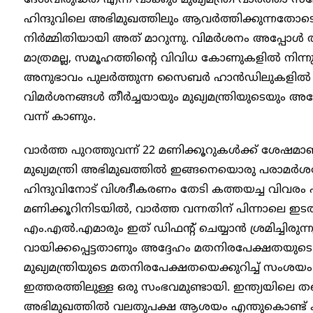
ഹിന്ദുവിലെ അഭിമുഖത്തിലും ആവർത്തിക്കുന്നതോടെ
നിർമ്മിതിയായി അത് മാറുന്നു. വിമർശനം അപ്പോൾ ത
മാത്രമല്ല, സമൂഹത്തിന്റെ വിവിധ കോണുകളിൽ നിന്ന
അനുഭാവം പുലർത്തുന്ന സൈബർ ഹാൻഡിലുകളിൽ ന
വിമർശനങ്ങൾ തീർച്ചയായും മുഖ്യമന്ത്രിയുടെയും അദ
വന്ന് കാണും.
വാർത്ത പുറത്തുവന്ന് 22 മണിക്കൂറുകൾക്ക് ശേഷമാണ് മു
മുഖ്യമന്ത്രി അഭിമുഖത്തിൽ ഇങ്ങനെയൊരു പരാമർശമേ 
ഹിന്ദുവിനോട് വിശദീകരണം തേടി കത്തയച്ച വിവരം പ
മണിക്കൂറിനിടയിൽ, വാർത്ത വന്നതിന് പിന്നാലെ ഇടത
എം.എൽ.എമാരും ഇത് ഡിഫന്റ് ചെയ്യാൻ ശ്രമിച്ചിരുന്നു
വായിക്കപ്പെട്ടതാണും അദ്ദേഹം മതനിരപേക്ഷതയുടെ
മുഖ്യമന്ത്രിയുടെ മതനിരപേക്ഷതയെക്കുറിച്ച് സംശയം ഉ
ഇത്തരത്തിലുള്ള ഒരു സംഭവമുണ്ടായി. ഇന്ത്യയിലെ തന
അഭിമുഖത്തിൽ വലതുപക്ഷ ആശയം എന്തുകൊണ്ട് കടന്