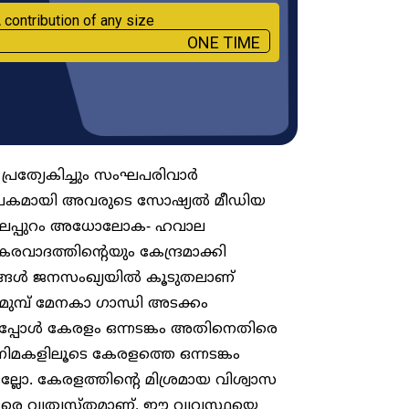
 contribution of any size
ONE TIME
് പ്രത്യേകിച്ചും സംഘപരിവാർ
ശവ്യാപകമായി അവരുടെ സോഷ്യൽ മീഡിയ
്. മലപ്പുറം അധോലോക- ഹവാല
കരവാദത്തിന്റെയും കേന്ദ്രമാക്കി
ുസ്ലീങ്ങൾ ജനസംഖ്യയിൽ കൂടുതലാണ്
മ്പ് മേനകാ ഗാന്ധി അടക്കം
ച്ചപ്പോൾ കേരളം ഒന്നടങ്കം അതിനെതിരെ
ിനിമകളിലൂടെ കേരളത്തെ ഒന്നടങ്കം
ടല്ലോ. കേരളത്തിന്റെ മിശ്രമായ വിശ്വാസ
 വളരെ വ്യത്യസ്തമാണ്. ഈ വ്യവസ്ഥയെ