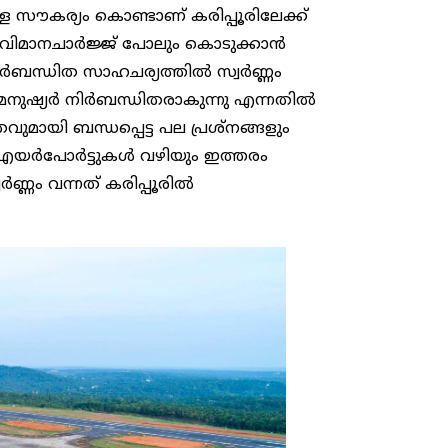
ള്ള സൗകര്യം കൊണ്ടാണ് കരിപ്പൂരിലേക്ക്
ത്. വിമാനചാർജ്ജ് പോലും കൊടുക്കാൻ
ിർബന്ധിത സാഹചര്യത്തിൽ സ്വർണ്ണം
മനുഷ്യർ നിർബന്ധിതരാകുന്നു എന്നതിൽ
തവുമായി ബന്ധപ്പെട്ട പല പ്രശ്നങ്ങളും
് എയർപോർട്ടുകൾ വഴിയും ഇത്തരം
വർണ്ണം വന്നത് കരിപ്പൂരിൽ