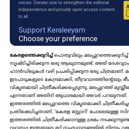
voices. Donate now to strengthen the editorial
A
independence and provide open access content
to all.
Support Keraleeyam
Choose your preference
കേരളത്തെക്കുറിച്ച്
പൊതുവിലും മലപ്പുറത്തെക്കുറിച്ച
സൃഷ്ടിച്ചിരിക്കുന്ന ഒരു ആഖ്യാനമുണ്ട്. അത് ദേ
ഹാൻഡിലുകൾ വഴി പ്രചരിപ്പിക്കുന്ന ഒരു ചിത്രമാണ
ഇടപാടുകളുടെ കേന്ദ്രമാക്കി, തീവ്രവാദത്തിന്റെയും ഭീ
വികൃതമായി ചിത്രീകരിക്കപ്പെടുന്നു. മലപ്പുറത്ത് മ
എന്നതാണ് അതിന് ആധാരമായി അവർ പറയുന്നത്. മു
ഇത്തരത്തിൽ മലപ്പുറത്തെ വികൃതമാക്കി ചിത്രീകരി
പ്രതിഷേധിച്ചതാണ്. ‘കേരള സ്റ്റോറി’ പോലെയുള്ള സ
ഇത്തരത്തിൽ ചിത്രീകരിക്കാനുള്ള ശ്രമം നടക്കുന്നുണ്
വ്യവസ്ഥ ഇന്ത്യയുടെ മറ്റ് സംസ്ഥാനങ്ങളിൽ നിന്നും