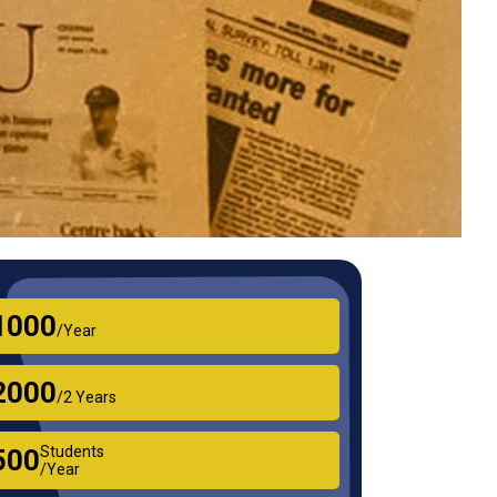
₹1000
/Year
₹2000
/2 Years
Students
₹500
/Year