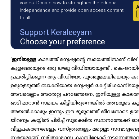
voices. Donate now to strengthen the editorial
A
independence and provide open access content
to all.
Support Keraleeyam
Choose your preference
‘
ഇനിയുള്ള
കാലത്ത് മനുഷ്യൻ്റെ സമയത്തിനാണ് വില’
കുളങ്ങരയുടെ ഒരു ലഘു വീഡിയോയുണ്ട് . കെ-റെയിൽ
പ്രചരിപ്പിക്കുന്ന ആ വീഡിയോ പുത്തുമലയിലെയും കവ
ഉരുളെടുത്ത് ബാക്കിയായ മനുഷ്യർ കേട്ടിരിക്കാനിടയുണ്
അവരെല്ലാം അതേറ്റു പറഞ്ഞേനെ, ഇനിയുള്ള കാലത്ത
ഓടി മാറാൻ സമയം കിട്ടിയിരുന്നെങ്കിൽ അവരുടെ കു
അയൽക്കാരും ഇന്നും ഈ ഭൂമുഖത്ത് ജീവനോടെ ഉണ്ട
ജീവനും കയ്യിൽ പിടിച്ച് സുരക്ഷിത സ്ഥാനത്തേക്ക് 
വീട്ടുപകരണങ്ങളും വസ്ത്രങ്ങളും മറ്റെല്ലാ സമ്പാദ്യങ്ങള
സമയമാണ്, ദുരിതാശ്വാസ ക്യാമ്പിലേക്ക് നടന്നെത്ത