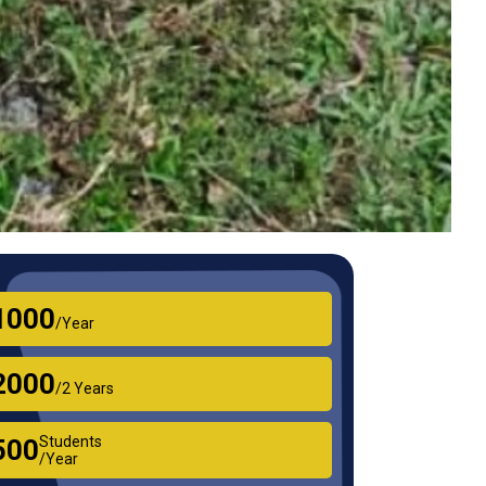
₹1000
/Year
₹2000
/2 Years
Students
₹500
/Year