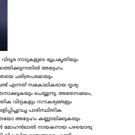
വിദൂര നാടുകളുടെ ഭൂപ്രകൃതിയും
ത്തിക്കുന്നതിൽ അദ്ദേഹം
 ജനതയെ ചരിത്രപരമായും
ുണ്ട് എന്നത് സമകാലികരായ ദൃശ്യ
്തനാക്കുകയും ചെയ്യുന്നു. അതേസമയം,
തിക വിദ്യകളും സൗകര്യങ്ങളും
പ്പിച്ചുവച്ച പാരിസ്ഥിതിക
െയോ അദ്ദേഹം കണ്ണടയ്ക്കുകയും
്ന പേരിൽ മോഹൻലാൽ നായകനായ പഴയൊരു