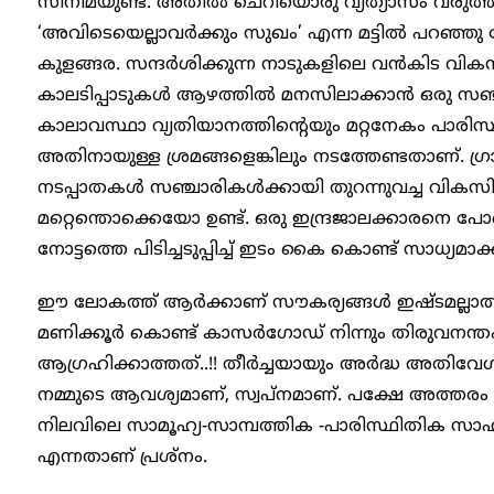
സിനിമയുണ്ട്. അതിൽ ചെറിയൊരു വ്യത്യാസം വരുത്ത
‘അവിടെയെല്ലാവർക്കും സുഖം’ എന്ന മട്ടിൽ പറഞ
കുളങ്ങര. സന്ദർശിക്കുന്ന നാടുകളിലെ വൻകിട വി
കാലടിപ്പാടുകൾ ആഴത്തിൽ മനസിലാക്കാൻ ഒരു സഞ്ചാരി
കാലാവസ്ഥാ വ്യതിയാനത്തിൻ്റെയും മറ്റനേകം പാരിസ്
അതിനായുള്ള ശ്രമങ്ങളെങ്കിലും നടത്തേണ്ടതാണ്. ഗ്രാ
നടപ്പാതകൾ സഞ്ചാരികൾക്കായി തുറന്നുവച്ച വികസിത
മറ്റെന്തൊക്കെയോ ഉണ്ട്. ഒരു ഇന്ദ്രജാലക്കാരനെ പോ
നോട്ടത്തെ പിടിച്ചടുപ്പിച്ച് ഇടം കൈ കൊണ്ട് സാധ്യമാക
ഈ ലോകത്ത് ആർക്കാണ് സൗകര്യങ്ങൾ ഇഷ്ടമല്ലാത്തത
മണിക്കൂർ കൊണ്ട് കാസർ​ഗോഡ് നിന്നും തിരുവനന്
ആഗ്രഹിക്കാത്തത്..!! തീർച്ചയായും അർദ്ധ അതിവേഗ പ
നമ്മുടെ ആവശ്യമാണ്, സ്വപ്നമാണ്. പക്ഷേ അത്തരം
നിലവിലെ സാമൂഹ്യ-സാമ്പത്തിക -പാരിസ്ഥിതിക സാഹച
എന്നതാണ് പ്രശ്നം.