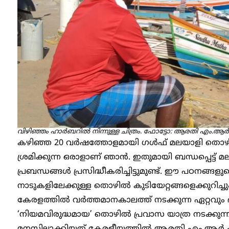
വിഴിഞ്ഞം ഹാര്‍ബറില്‍ നിന്നുള്ള ചിത്രം. ഫോട്ടോ: ആരതി എം.ആർ
കഴിഞ്ഞ 20 വർഷത്തോളമായി ഗൾഫ് മലയാളി തൊഴിൽ 
ശ്രമിക്കുന്ന ഒരാളാണ് ഞാൻ. ഇതുമായി ബന്ധപ്പെട്ട് 
പ്രബന്ധങ്ങൾ പ്രസിദ്ധീകരിച്ചിട്ടുമുണ്ട്. ഈ പഠനങ്ങള
നാടുകളിലേക്കുള്ള തൊഴിൽ കുടിയേറ്റങ്ങളെക്കുറിച്ചും മ
കേരളത്തിൽ വർത്തമാനകാലത്ത് നടക്കുന്ന ഏറ്റവും
‘നിയമവിരുദ്ധമായ’ തൊഴിൽ പ്രവാസ യാത്ര നടക്കു