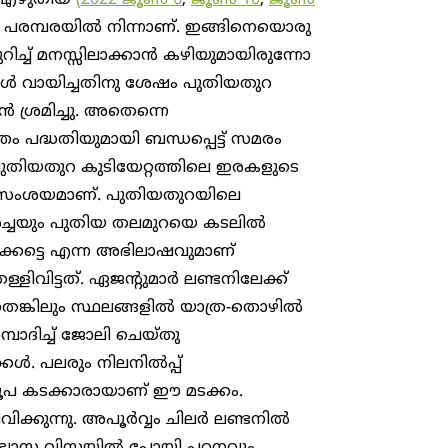
 എഴുതിയ
(2022 ജൂൺ 6
,
ജൂൺ 10
,
ജൂൺ
 പരമ്പരയിൽ നിന്നാണ്. ഇങ്ങിനെയൊരു
റിച്ച് മനസ്സിലാക്കാൻ കഴിയുമായിരുന്നോ
കൾ വായിച്ചതിനു ശേഷം പുതിയതുറ
ൻ ശ്രമിച്ചു. അതെന്നെ
ഞം പദ്ധതിയുമായി ബന്ധപ്പെട്ട് സമരം
്ള പുതിയതുറ കുടിയേറ്റത്തിലെ ഇരകളുടെ
നു സംശയമാണ്. പുതിയതുറയിലെ
ച്ചയും പുതിയ തലമുറയെ കടലിൽ
്കട്ടെ എന്ന അഭിലാഷവുമാണ്
ള്ളിവിട്ടത്. ഏജന്റുമാർ ലണ്ടനിലേക്ക്
തെങ്കിലും സ്ഥലങ്ങളിൽ യാത്ര-തൊഴിൽ
പാദിച്ച് ജോലി ചെയ്തു
കൾ. പലരും നിലനിൽപ്പ്
ഷം രൂപ കടക്കാരായാണ് ഈ മടക്കം.
വിക്കുന്നു. അപൂർവ്വം ചിലർ ലണ്ടനിൽ