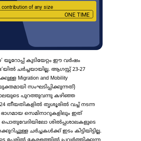
 contribution of any size
ONE TIME
 യൂറോപ്പ് കുടിയേറ്റം ഈ വർഷം
ൽ ചർച്ചയായില്ല. ആഗസ്റ്റ് 23-27
്ള Migration and Mobility
ക്തമായി സംഘടിപ്പിക്കുന്നത്)
ശാലയുടെ പുറത്തുവന്നു കഴിഞ്ഞ
3, 24 തീയതികളിൽ തൃശൂരിൽ വച്ച് നടന്ന
 ഭാ​ഗമായ സെമിനാറുകളിലും ഇത്
ള പൊതുവേദിയിലോ ശിൽപ്പശാലകളുടെ
്ചുള്ള ചർച്ചകൾക്ക് ഇടം കിട്ടിയിട്ടില്ല.
ടെ പേരിൽ കേരളത്തിൽ പ്രവർത്തിക്കുന്ന