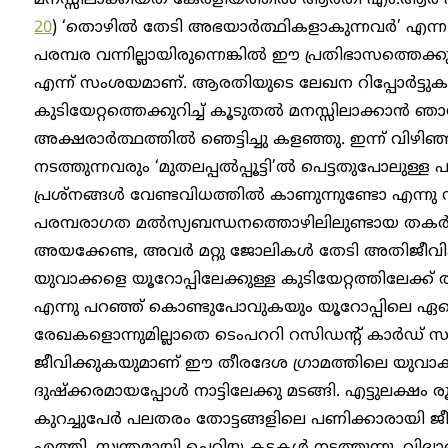
മനസ്സിലാക്കിയത് കേരളീയത്തിൽ ആരതി എം.ആർ
20
) ‘തൊഴിൽ തേടി അഭയാർത്ഥികളാകുന്നവർ’ എന്ന
പരമ്പര വന്നില്ലായിരുന്നെങ്കിൽ ഈ പ്രതിഭാസത്തെക്കു
എന്ന് സംശയമാണ്. ആരതിയുടെ ലേഖന റിപ്പോർട്ടു
കുടിയേറ്റത്തെക്കുറിച്ച് കൂടുതൽ മനസ്സിലാക്കാൻ ഞാ
അക്ഷരാർത്ഥത്തിൽ ഞെട്ടിച്ചു കളഞ്ഞു. ഇന്ന് വിഴിഞ്
നടത്തുന്നവരും ‘മുതലപ്പൽപ്പൂട്ടി’ൽ പെട്ടതുപോലുള
പ്രശ്നങ്ങൾ വേണ്ടവിധത്തിൽ കാണുന്നുണ്ടോ എന്
പരമ്പരാഗത മൽസ്യബന്ധനത്തൊഴിലിലുണ്ടായ തകർ
അയക്കേണ്ട, അവർ മറ്റു ജോലികൾ തേടി അതിജീവിക
യുവാക്കളെ യൂറോപ്പിലേക്കുള്ള കുടിയേറ്റത്തിലേക്ക് ത
എന്നു പറഞ്ഞ് കൊണ്ടുപോവുകയും യൂറോപ്പിലെ ഏ
രേഖകളൊന്നുമില്ലാതെ ടെംപററി റസിഡന്റ് കാർഡ് സമ്
ജീവിക്കുകയുമാണ് ഈ തീരദേശ ഗ്രാമത്തിലെ യുവാക്
ദുഷ്ക്കരമായപ്പോൾ നാട്ടിലേക്കു മടങ്ങി. എട്ടുലക്
കുറച്ചുപേർ പലതരം തോട്ടങ്ങളിലെ പണിക്കാരായി ജീ