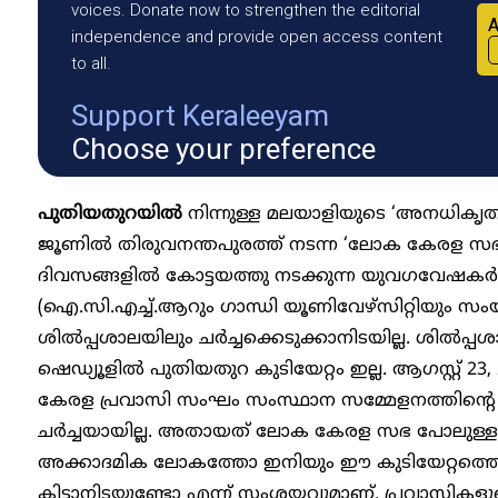
voices. Donate now to strengthen the editorial
A
independence and provide open access content
to all.
Support Keraleeyam
Choose your preference
പുതിയതുറയിൽ
നിന്നുള്ള മലയാളിയുടെ ‘അനധികൃത’
ജൂണിൽ തിരുവനന്തപുരത്ത് നടന്ന ‘ലോക കേരള സഭ’യി
ദിവസങ്ങളിൽ കോട്ടയത്തു നടക്കുന്ന യുവഗവേഷകർക്കുള
(ഐ.സി.എച്ച്.ആറും ഗാന്ധി യൂണിവേഴ്സിറ്റിയും സംയു
ശിൽപ്പശാലയിലും ചർച്ചക്കെടുക്കാനിടയില്ല. ശിൽപ്പ
ഷെഡ്യൂളിൽ പുതിയതുറ കുടിയേറ്റം ഇല്ല. ആ​ഗസ്റ്റ് 2
കേരള പ്രവാസി സംഘം സംസ്ഥാന സമ്മേളനത്തിന്റെ
ചർച്ചയായില്ല. അതായത് ലോക കേരള സഭ പോലുള്
അക്കാദമിക ലോകത്തോ ഇനിയും ഈ കുടിയേറ്റത്തെക്കുറിച
കിട്ടാനിടയുണ്ടോ എന്ന് സംശയവുമാണ്. പ്രവാസികളു