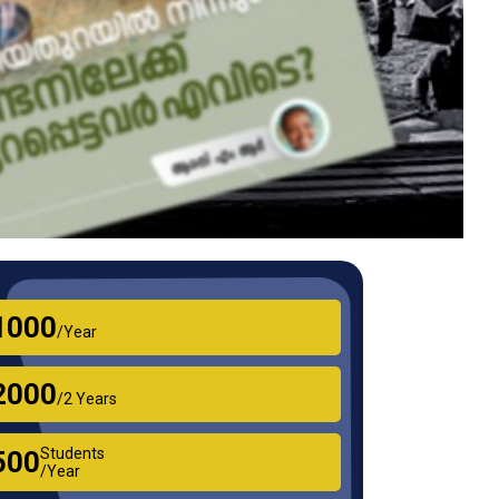
₹1000
/Year
₹2000
/2 Years
Students
₹500
/Year