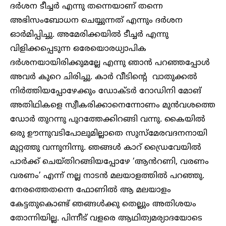
ദർശന ടീച്ചർ എന്നു തന്നെയാണ് തന്നെ
അഭിസംബോധന ചെയ്യുന്നത് എന്നും ദർശന
ഓർമിപ്പിച്ചു. അമേരിക്കയിൽ ടീച്ചർ എന്നു
വിളിക്കപ്പെടുന്ന ഒരേയൊരധ്യാപിക
ദർശനയായിരിക്കുമല്ലേ എന്നു ഞാൻ പറഞ്ഞപ്പോൾ
അവർ കുറെ ചിരിച്ചു. കാർ വീടിന്റെ വാതുക്കൽ
നിർത്തിയപ്പോഴേക്കും ഡോക്ടർ റോഡിനി മോങ്
അതിഥികളെ സ്വീകരിക്കാനെന്നോണം മുൻവശത്തെ
ഡോർ തുറന്നു പുറത്തേക്കിറങ്ങി വന്നു. കൈയിൽ
ഒരു ഊന്നുവടിപോലുമില്ലാതെ സുസ്മേരവദനനായി
മുറ്റത്തു വന്നുനിന്നു. ഞങ്ങൾ കാറ് ഡ്രൈവേയിൽ
പാർക്ക് ചെയ്തിറങ്ങിയപ്പോഴേ ‘ആൻറണി, വരണം
വരണം’ എന്ന് നല്ല നാടൻ മലയാളത്തിൽ പറഞ്ഞു.
നേരത്തെതന്നെ ഫോണിൽ ആ മലയാളം
കേട്ടതുകൊണ്ട് ഞങ്ങൾക്കു തെല്ലും അതിശയം
തോന്നിയില്ല. പിന്നീട് വളരെ ആഥിത്യമര്യാദയോടെ