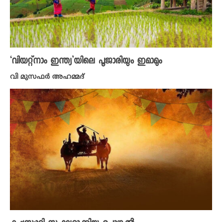
‘വിയറ്റ്നാം ഇന്ത്യ’യിലെ പൂജാരിയും ഇമാമും
വി മുസഫർ അഹമ്മദ്