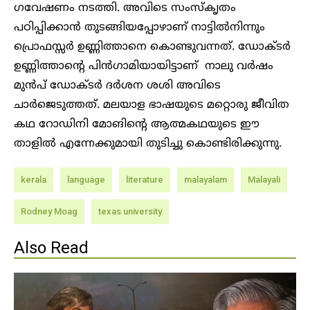
ഗവേഷണം നടത്തി. അവിടെ സംസ്കൃതം
പഠിപ്പിക്കാൻ തുടങ്ങിയപ്പോഴാണ് നാട്ടിൽനിന്നും
പ്രൊഫസ്സർ ഉണ്ണിത്താനെ കൊണ്ടുവന്നത്. ഡോക്ടർ
ഉണ്ണിത്താന്റെ പിൻഗാമിയായിട്ടാണ് നാലു വർഷം
മുൻപ് ഡോക്ടർ ദർശന ശശി അവിടെ
ചാർജെടുത്തത്. മലയാള ഭാഷയുടെ മറ്റൊരു ജീവിത
കഥ റോഡിനി മോങിന്റെ ആത്മകഥയുടെ ഈ
താളിൽ എന്നേക്കുമായി തുടിച്ചു കൊണ്ടിരിക്കുന്നു.
kerala
language
literature
malayalam
Malayali
Rodney Moag
texas university
Also Read