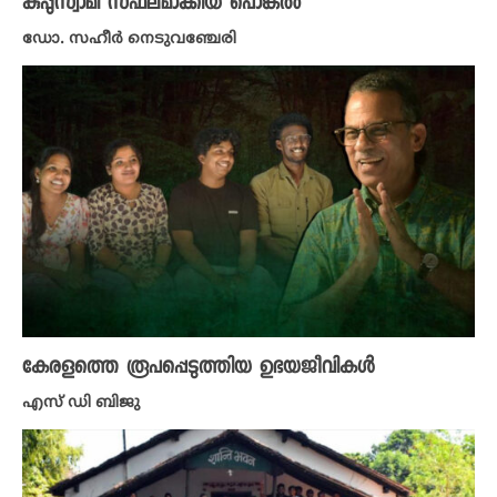
കുപ്പുസ്വാമി സഫലമാക്കിയ പൊങ്കൽ
ഡോ. സഹീർ നെടുവഞ്ചേരി
കേരളത്തെ രൂപപ്പെടുത്തിയ ഉഭയജീവികൾ
എസ് ഡി ബിജു