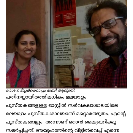
ദർശന ടീച്ചർക്കൊപ്പം തമ്പി ആന്റണി.
പതിനയ്യായിരത്തിലധികം മലയാളം
പുസ്തകങ്ങളുള്ള ഓസ്റ്റിൻ സർവകലാശാലയിലെ
മലയാളം പുസ്തകശാലയാണ് മറ്റൊരത്ഭുതം. എന്റെ
പുസ്തകങ്ങളും അന്നാണ് ഞാൻ ലൈബ്രറിക്കു
സമർപ്പിച്ചത്. അദ്ദേഹത്തിൻ്റെ വീട്ടിൽവെച്ച് എന്നെ