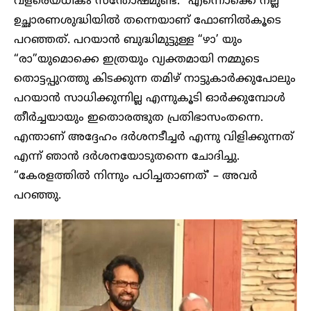
വളരെയധികം സന്തോഷമുണ്ട്.” എന്നൊക്കെ നല്ല
ഉച്ഛാരണശുദ്ധിയിൽ തന്നെയാണ് ഫോണിൽകൂടെ
പറഞ്ഞത്. പറയാൻ ബുദ്ധിമുട്ടുള്ള “ഴാ’ യും
“രാ”യുമൊക്കെ ഇത്രയും വ്യക്തമായി നമ്മുടെ
തൊട്ടപ്പുറത്തു കിടക്കുന്ന തമിഴ് നാട്ടുകാർക്കുപോലും
പറയാൻ സാധിക്കുന്നില്ല എന്നുകൂടി ഓർക്കുമ്പോൾ
തീർച്ചയായും ഇതൊരത്ഭുത പ്രതിഭാസംതന്നെ.
എന്താണ് അദ്ദേഹം ദർശനടീച്ചർ എന്നു വിളിക്കുന്നത്
എന്ന് ഞാൻ ദർശനയോടുതന്നെ ചോദിച്ചു.
“കേരളത്തിൽ നിന്നും പഠിച്ചതാണത്’ – അവർ
പറഞ്ഞു.