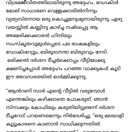
വിശ്രമജീവിതത്തിലായിരുന്നു അദ്ദേഹം. ഡോക്ടർ
മോങ് സാധാരണ വെള്ളക്കാരിൽനിന്നും
വ്യത്യസ്തനായ ഒരു കൊച്ചുമനുഷ്യനായിരുന്നു. ഏഴു
വയസ്സിൽ കണ്ണിനു കാഴ്ച്ച നഷ്ടപ്പെട്ട ആ
അമേരിക്കക്കാരൻ ഹിന്ദിയും
സംസ്കൃതവുമുൾപ്പെടെ പല ഭാഷകളിലും
ഡോക്ടറേറ്റും, ബിരുദാനന്ത ബിരുദവും നേടി.
ഒരിക്കൽ ദർശന ടീച്ചർക്കൊപ്പം വീട്ടിലേക്കു
ക്ഷണിച്ചപ്പോൾ അദ്ദേഹം പറഞ്ഞ വാക്കുകൾ കൂടി
ഈ അവസരത്തിൽ ഓർമ്മിക്കുന്നു.
“ആൻറണി സാർ എന്റെ വീട്ടിൽ വരുമ്പോൾ
എന്തെങ്കിലും കഴിക്കാതെ പോകരുത്. ഞാൻ
സ്നാക്കും കോഫിയും കരുതിയിട്ടുണ്ടന്ന് ദർശന
ടീച്ചറോട് പറയണമെന്നും നിർദേശിച്ചു. “ഒരു മലയാളി
കൂട്ടുകാരനെ കാണാൻ സാധിക്കുന്നതിൽ