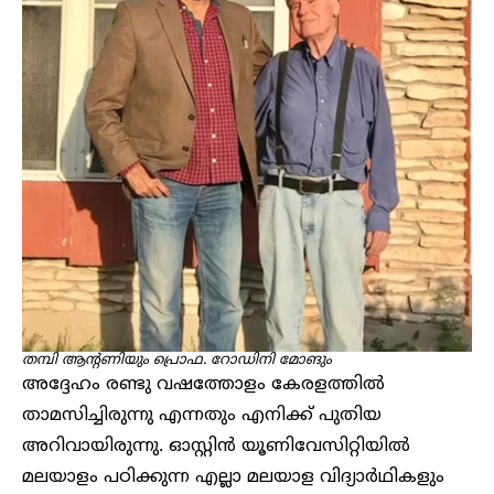
തമ്പി ആന്റണിയും പ്രൊഫ. റോഡിനി മോങും
അദ്ദേഹം രണ്ടു വഷത്തോളം കേരളത്തിൽ
താമസിച്ചിരുന്നു എന്നതും എനിക്ക് പുതിയ
അറിവായിരുന്നു. ഓസ്റ്റിൻ യൂണിവേസിറ്റിയിൽ
മലയാളം പഠിക്കുന്ന എല്ലാ മലയാള വിദ്യാർഥികളും