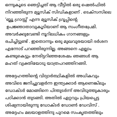
ഒന്നുകൂടെ ഞെട്ടിച്ചത് ആ വീട്ടിൽ ഒരു ഷെൽഫിൽ
നിറഞ്ഞിരുന്ന മ്യൂസിക് സിഡികളാണ് . ടെക്സസിലെ
‘ബ്ലൂ ഗ്രാസ്സ്’ എന്ന മ്യൂസിക് ഗ്രൂപ്പിന്റെ
ഉപജ്ഞാതാവുകൂടിയാണ് ആ സംഗീതപ്രേമി.
അവർക്കുവേണ്ടി നൂറിലധികം ഗാനങ്ങളും
രചിച്ചിട്ടുണ്ട് . ഇതൊന്നും ഒരു മുഖവുരയായി ദർശന
എന്നോട് പറഞ്ഞിരുന്നില്ല. അങ്ങനെ എല്ലാം
കണ്ടുകെട്ടും നേരിട്ടറിഞ്ഞശേഷം ഞങ്ങൾ ആ
മഹത് വ്യക്തിയോടു യാത്രപറഞ്ഞിറങ്ങി.
അദ്ദേഹത്തിന്റെ വിദ്യാർത്ഥികളിൽ അധികവും
അവിടെ ജനിച്ചുവളർന്ന ഇന്ത്യക്കാർ ആണെങ്കിലും
ഡോക്ടർ മോങ്ങിനെ പിന്തുടർന്ന് അവിടുത്തുകാരും
പഠിക്കാൻ തുടങ്ങി. അതിൽ ഏറ്റവും പ്രിയപ്പെട്ട
ശിഷ്യനായിരുന്നു ഡോക്ടർ ഡോൺ ഡേവിസ് .
അദ്ദേഹം മലയാളത്തിനു പുറമെ സംകൃതത്തിലും