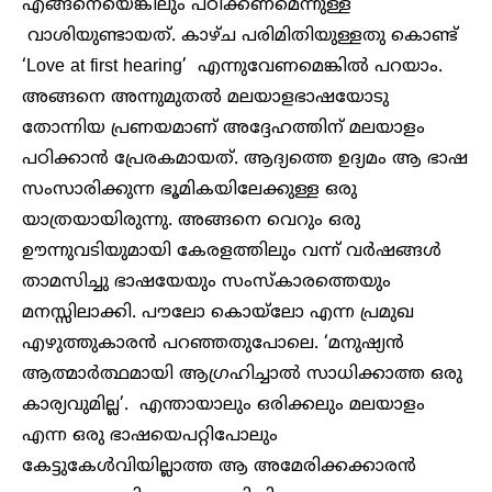
എങ്ങനെയെങ്കിലും പഠിക്കണമെന്നുള്ള
വാശിയുണ്ടായത്. കാഴ്ച പരിമിതിയുള്ളതു കൊണ്ട്
‘Love at first hearing’ എന്നുവേണമെങ്കിൽ പറയാം.
അങ്ങനെ അന്നുമുതൽ മലയാളഭാഷയോടു
തോന്നിയ പ്രണയമാണ് അദ്ദേഹത്തിന് മലയാളം
പഠിക്കാൻ പ്രേരകമായത്. ആദ്യത്തെ ഉദ്യമം ആ ഭാഷ
സംസാരിക്കുന്ന ഭൂമികയിലേക്കുള്ള ഒരു
യാത്രയായിരുന്നു. അങ്ങനെ വെറും ഒരു
ഊന്നുവടിയുമായി കേരളത്തിലും വന്ന് വർഷങ്ങൾ
താമസിച്ചു ഭാഷയേയും സംസ്കാരത്തെയും
മനസ്സിലാക്കി. പൗലോ കൊയ്‌ലോ എന്ന പ്രമുഖ
എഴുത്തുകാരൻ പറഞ്ഞതുപോലെ. ‘മനുഷ്യൻ
ആത്മാർത്ഥമായി ആഗ്രഹിച്ചാൽ സാധിക്കാത്ത ഒരു
കാര്യവുമില്ല’. എന്തായാലും ഒരിക്കലും മലയാളം
എന്ന ഒരു ഭാഷയെപറ്റിപോലും
കേട്ടുകേൾവിയില്ലാത്ത ആ അമേരിക്കക്കാരൻ