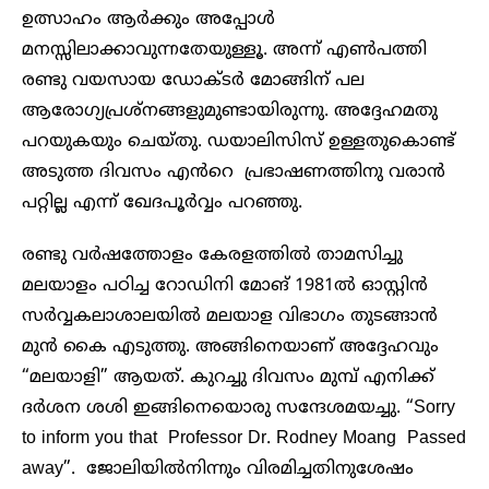
ഉത്സാഹം ആർക്കും അപ്പോൾ
മനസ്സിലാക്കാവുന്നതേയുള്ളൂ. അന്ന് എൺപത്തി
രണ്ടു വയസായ ഡോക്ടർ മോങ്ങിന് പല
ആരോഗ്യപ്രശ്നങ്ങളുമുണ്ടായിരുന്നു. അദ്ദേഹമതു
പറയുകയും ചെയ്തു. ഡയാലിസിസ് ഉള്ളതുകൊണ്ട്
അടുത്ത ദിവസം എൻറെ പ്രഭാഷണത്തിനു വരാൻ
പറ്റില്ല എന്ന് ഖേദപൂർവ്വം പറഞ്ഞു.
രണ്ടു വർഷത്തോളം കേരളത്തിൽ താമസിച്ചു
മലയാളം പഠിച്ച റോഡിനി മോങ് 1981ൽ ഓസ്റ്റിൻ
സർവ്വകലാശാലയിൽ മലയാള വിഭാഗം തുടങ്ങാൻ
മുൻ കൈ എടുത്തു. അങ്ങിനെയാണ് അദ്ദേഹവും
“മലയാളി” ആയത്. കുറച്ചു ദിവസം മുമ്പ് എനിക്ക്
ദർശന ശശി ഇങ്ങിനെയൊരു സന്ദേശമയച്ചു. “Sorry
to inform you that Professor Dr. Rodney Moang Passed
away”. ജോലിയിൽനിന്നും വിരമിച്ചതിനുശേഷം