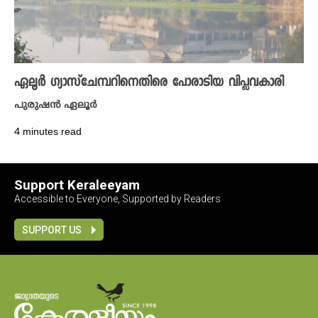
ഏലൂർ ​ഗ്യാസ്ചേമ്പറിനെതിരെ പോരാടിയ വിപ്ലവകാരി
പുരുഷൻ ഏലൂർ
4 minutes read
Support Keraleeyam
Accessible to Everyone, Supported by Readers
SUPPORT US