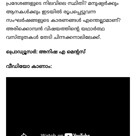
പ്രദേശങ്ങളുടെ നിലവിലെ സ്ഥിതി? മനുഷ്യർക്കും
ആനകൾക്കും ഇടയിൽ രൂപപ്പെട്ടുവന്ന
സംഘർഷങ്ങളുടെ കാരണങ്ങൾ എന്തെല്ലാമാണ്?
അരിക്കൊമ്പൻ വിഷയത്തിന്റെ യഥാർത്ഥ
വസ്തുതകൾ തേടി ചിന്നക്കനാലിലേക്ക്.
പ്രൊഡ്യൂസർ: അനിഷ എ മെന്റസ്
വീഡിയോ കാണാം: