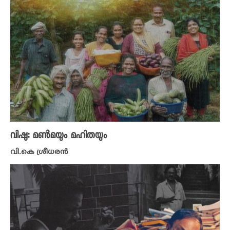
വിഷു: മൺമയും മഹിതയും
വി.കെ ശ്രീധരൻ