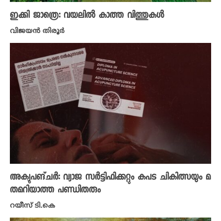
ഇക്കി ജാത്രെ: വയലിൽ കാത്ത വിത്തുകൾ
വിജയൻ തിരൂർ
അക്യുപങ്ചർ: വ്യാജ സർട്ടിഫിക്കറ്റും കപട ചികിത്സയും മ
തമറിയാത്ത പണ്ഡിതരും
റയീസ് ടി.കെ