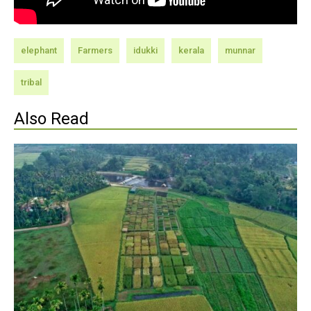
elephant
Farmers
idukki
kerala
munnar
tribal
Also Read