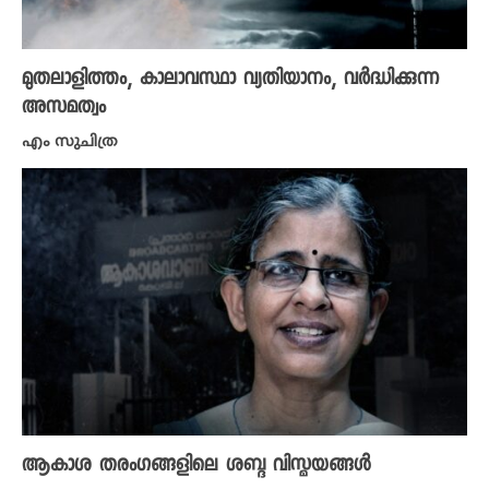
മുതലാളിത്തം, കാലാവസ്ഥാ വ്യതിയാനം, വർദ്ധിക്കുന്ന
അസമത്വം
എം സുചിത്ര
ആകാശ തരംഗങ്ങളിലെ ശബ്ദ വിസ്മയങ്ങൾ