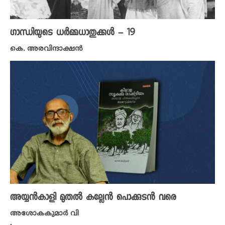
ഗാന്ധിയുടെ ധർമ്മധാതുക്കൾ – 19
കെ. അരവിന്ദാക്ഷൻ
അയ്യൻകാളി മുതൽ കല്ലേൻ പൊക്കുടൻ വരെ
അശോകകുമാർ വി
,