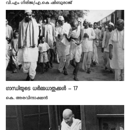
വി.എം ​ഗിരിജ/എ.കെ ഷിബുരാജ്
ഗാന്ധിയുടെ ധർമ്മധാതുക്കൾ – 17
കെ. അരവിന്ദാക്ഷൻ