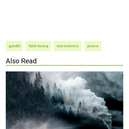
gandhi
hind swaraj
non violence
peace
Also Read