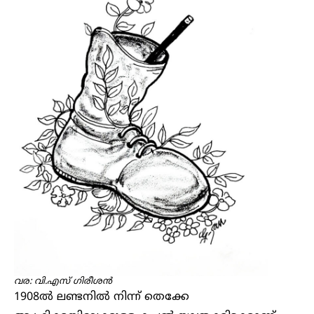
വര: വി.എസ് ​ഗിരീശൻ
1908ല്‍ ലണ്ടനില്‍ നിന്ന് തെക്കേ