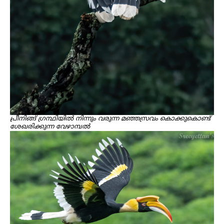
പ്രീനിങ്ങ് ഗ്രന്ഥിയിൽ നിന്നും വരുന്ന മഞ്ഞസ്രവം കൊക്കുകൊണ്ട്
ശേഖരിക്കുന്ന വേഴാമ്പൽ