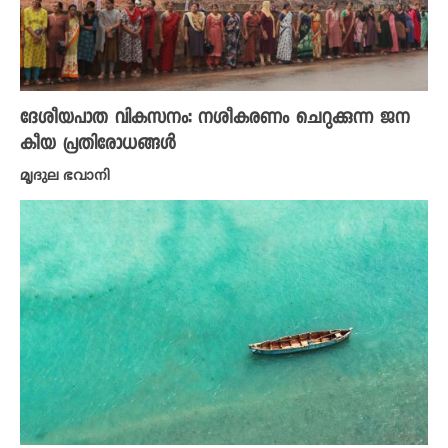
ദേശീയപാത വികസനം: നശീകരണം ചെറുക്കുന്ന ജന
കീയ പ്രതിരോധങ്ങൾ
മൃദുല ഭവാനി