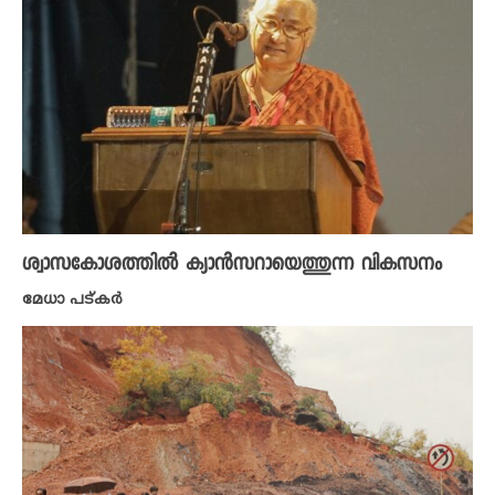
ശ്വാസകോശത്തിൽ ക്യാൻസറായെത്തുന്ന വികസനം
മേധാ പട്കർ