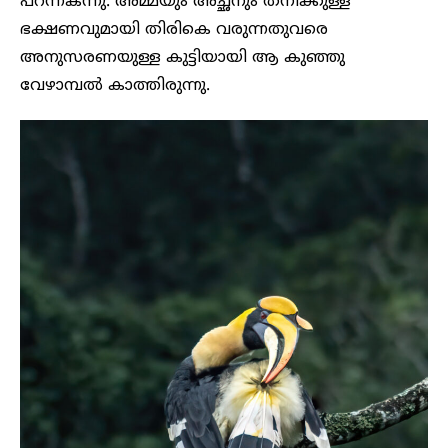
പറന്നകന്നു. അമ്മയും അച്ഛനും തനിക്കുള്ള
ഭക്ഷണവുമായി തിരികെ വരുന്നതുവരെ
അനുസരണയുള്ള കുട്ടിയായി ആ കുഞ്ഞു
വേഴാമ്പൽ കാത്തിരുന്നു.