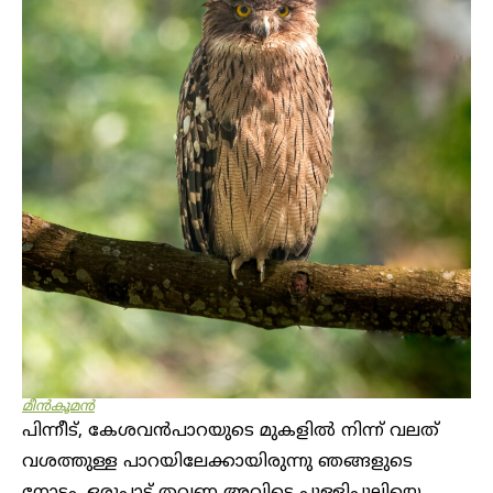
മീൻകൂമൻ
പിന്നീട്, കേശവൻപാറയുടെ മുകളിൽ നിന്ന് വലത്
വശത്തുള്ള പാറയിലേക്കായിരുന്നു ഞങ്ങളുടെ