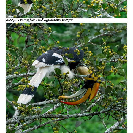
കാട്ടുപഴങ്ങളിലേക്ക് എത്തിയ യാത്ര