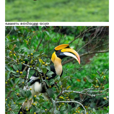
ഭക്ഷണം തേ‌ടിയുള്ള യാത്ര