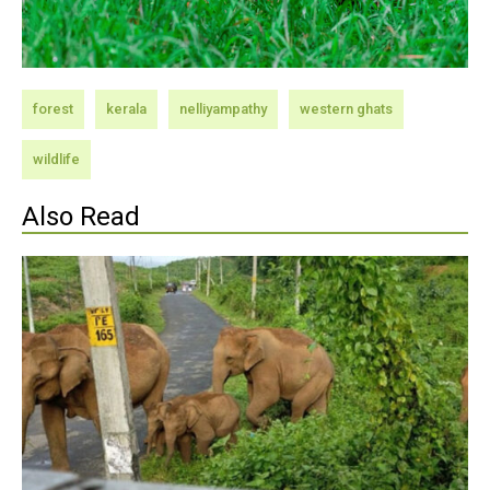
forest
kerala
nelliyampathy
western ghats
wildlife
Also Read