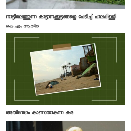
നാട്ടിലെത്തുന്ന കാട്ടാനക്കൂട്ടങ്ങളെ പേടിച്ച് പാലപ്പിള്ളി
കെ.എം ആതിര
അതിവേ​ഗം കാണാതാകുന്ന കര