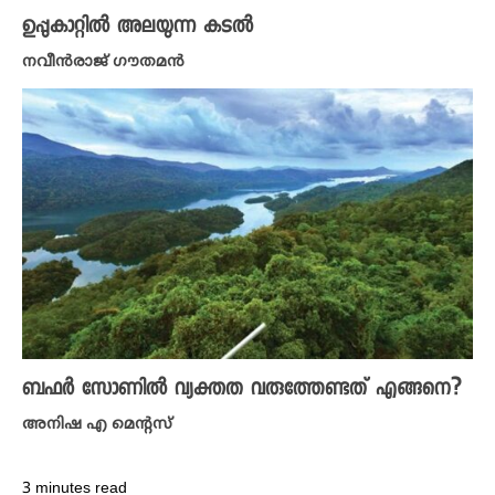
ഉപ്പുകാറ്റിൽ അലയുന്ന കടൽ
നവീൻരാജ് ​ഗൗതമൻ
ബഫർ സോണിൽ വ്യക്തത വരുത്തേണ്ടത് എങ്ങനെ?
അനിഷ എ മെന്റസ്
3 minutes read