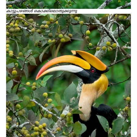
കാട്ടുപഴങ്ങൾ കൊക്കിലൊതുക്കുന്നു