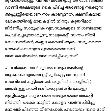
രൂപാന്തരപ്പെട്ടു. പിന്നീട് വടക്കേപ്പാട്ട് തറവാട് വിലക്ക്
വാങ്ങി അമ്മയുടെ കൈ പിടിച്ച് അങ്ങോട്ട് നടക്കുന്ന
അപ്പുണ്ണിയെയാണ് നാം കാണുന്നത്. ക്ഷണികമായ
ലോകത്തിന്റെ മായകളിൽ നിന്നും കുതറിമാറി
ജീർണിച്ച സാമൂഹിക വ്യവസ്ഥകളുടെ നിശബ്ദമായ
പൊളിച്ചെഴുത്താവുന്നു നാലുകെട്ട്. സ്വന്തം നീതി
ബോധത്തിന്റെ കണ്ണട കൊണ്ട് മാത്രം സമൂഹത്തെ
നോക്കിക്കാണുന്ന ദുരന്തത്തെയാണ്
അസുരവിത്തിൽ അവതരിപ്പിക്കുന്നത്.
പിറവിയുടെ നാൾ മുതൽ സമൂഹത്തിന്റെ
ആക്ഷേപസ്വരങ്ങളേറ്റ് മുറിപ്പെട്ട മനസ്സാണ്
ഗോവിന്ദൻ കുട്ടിയുടേത്. ഒടുവിൽ തൊപ്പിയിട്ട്
അബ്ദുള്ളയായി മാറിയപ്പോൾ ഹിന്ദുക്കളും
മുസ്ലിംകളും ഒരു പോലെ അദ്ദേഹത്തെ അകറ്റി
നിർത്തി. പക്ഷേ നാട്ടിൽ കോളറ പടർന്ന് പിടിച്ചു
മനുഷ്യർ പിടഞ്ഞു വീണപ്പോൾ, എല്ലാവരും ദൂരെ മാറി