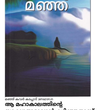
മഞ്ഞ് കവർ കടപ്പാട് :amazon.in
ആ മഹാകാലത്തിന്റെ