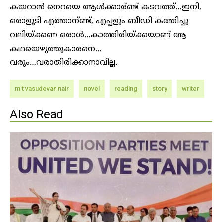
കയറാൻ നെറയെ ആൾക്കാര്ണ്ട് കടവത്ത്…ഇനി,
ഒരാളൂടി എത്താന്ണ്ട്, എപ്പളും ബീഡി കത്തിച്ചു
വലിയ്ക്കണ ഒരാൾ…കാത്തിരിയ്ക്കയാണ് ആ
കഥയെഴുത്തുകാരനെ…
വരും…വരാതിരിക്കാനാവില്ല.
m t vasudevan nair
novel
reading
story
writer
Also Read