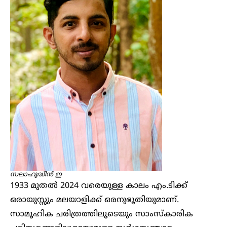
സലാഹുദ്ധീൻ ഇ
1933 മുതൽ 2024 വരെയുള്ള കാലം എം.ടിക്ക്‌
ഒരായുസ്സും മലയാളിക്ക് ഒരനുഭൂതിയുമാണ്.
സാമൂഹിക ചരിത്രത്തിലൂടെയും സാംസ്കാരിക