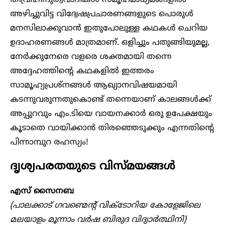
അഴിച്ചുവിട്ട വിദ്വേഷപ്രചാരണങ്ങളുടെ പൊരുൾ
മനസിലാക്കുവാൻ ഇതുപോലുള്ള കഥകൾ ചെറിയ
ഉദാഹരണങ്ങൾ മാത്രമാണ്. ഒളിച്ചും പതുങ്ങിയുമല്ല,
നേർക്കുനേരെ വളരെ ശക്തമായി തന്നെ
അദ്ദേഹത്തിന്റെ കഥകളിൽ ഇത്തരം
സാമൂഹ്യപ്രശ്നങ്ങൾ ആഖ്യാനവിഷയമായി
കടന്നുവരുന്നതുകൊണ്ട് തന്നെയാണ് കാലങ്ങൾക്ക്
അപ്പുറവും എം.ടിയെ വായനക്കാർ ഒരു ഉപേക്ഷയും
കൂടാതെ വായിക്കാൻ തിരഞ്ഞെടുക്കും എന്നതിന്റെ
പിന്നാമ്പുറ രഹസ്യം!
ദൃശ്യപരതയുടെ വിസ്മയങ്ങൾ
എസ് സൈനബ
(പാലക്കാട് ഗവണ്മെന്റ് വിക്ടോറിയ കോളേജിലെ
മലയാളം മൂന്നാം വർഷ ബിരുദ വിദ്യാർത്ഥിനി)