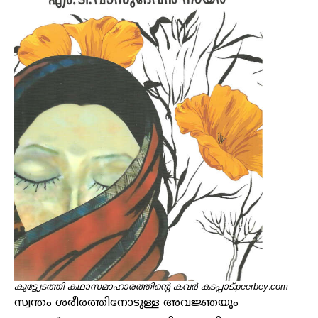
കുട്ട്യേടത്തി കഥാസമാഹാരത്തിന്റെ കവർ കടപ്പാട്:peerbey.com
സ്വന്തം ശരീരത്തിനോടുള്ള അവജ്ഞയും