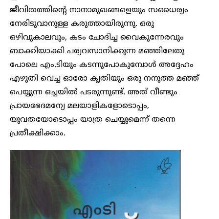
ജീവിതത്തിന്റെ നാനാമുഖങ്ങളെയും സധൈര്യം
നേരിടുവാനുള്ള കരുത്തായിരുന്നു. ഒരു
ഒഴിവുകാലവും, കടം ചോദിച്ച വൈകുന്നേരവും
ബാക്കിയാക്കി പര്യവസാനിക്കുന്ന മഞ്ഞിലേതു
പോലെ എം.ടിയും കടന്നുപോകുമ്പോൾ അദ്ദേഹം
എഴുതി വെച്ച ഓരോ കൃതിയും ഒരു നനുത്ത മഞ്ഞ്
പെയ്യുന്ന ഒച്ചയിൽ പടരുന്നുണ്ട്. അത് വീണ്ടും
പ്രായഭേദമന്യേ മലയാളികളോടൊപ്പം,
യുവതയോടൊപ്പം യാത്ര ചെയ്യുമെന്ന് തന്നെ
പ്രതീക്ഷിക്കാം.