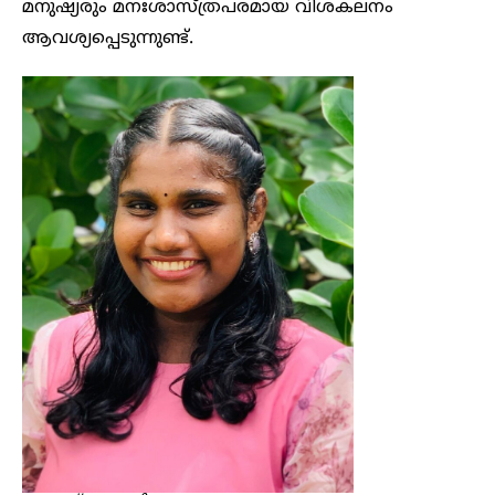
മനുഷ്യരും മനഃശാസ്ത്രപരമായ വിശകലനം
ആവശ്യപ്പെടുന്നുണ്ട്.