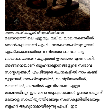
കാലം കവർ കടപ്പാട് :olivepublications.in
മലയാളത്തിലെ ഏറ്റവും വലിയ വായനക്കാരിൽ
ഒരാൾകൂടിയാണ് എം.ടി. ലോകസാഹിത്യവുമായി
എം.ടിക്കുണ്ടായിരുന്ന നിരന്തര ബന്ധം ആ
വായനക്കാരനെ കൂടുതൽ ഊർജ്ജസ്വലനാക്കി.
അങ്ങനെയാണ് ബൃഹദാഖ്യാനങ്ങളുടെ സ്വഭാവ
സാദൃശ്യങ്ങൾ എം.ടിയുടെ രചനകളിൽ നാം കണ്ട്
മുട്ടുന്നത്. സാഹിത്യത്തിൽ, രാഷ്ട്രീയത്തിൽ,
മതത്തിൽ, കലയിൽ എന്നിങ്ങനെ എല്ലാ
മേഖലയിലും ഈ മഹാ ആഖ്യാനങ്ങൾ ഉണ്ടാവാറുണ്ട്.
മലയാള സാഹിത്യത്തിലേയും സംസ്‌കൃതിയിലേയും
ബൃഹദ് ആഖ്യാനമായിരുന്നു എം.ടി. ഈ