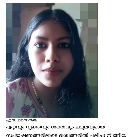
എസ് സൈനബ
ഏറ്റവും വ്യക്തവും ശക്തവും ചടുലവുമായ
സംഭാഷണങ്ങളിലൂടെ ദൃശ്യങ്ങളിൽ ചലിച്ചു നീങ്ങിയ