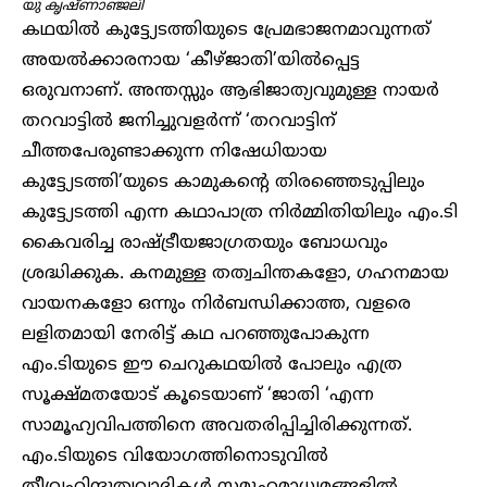
യു കൃഷ്ണാഞ്ജലി
കഥയിൽ കുട്ട്യേടത്തിയുടെ പ്രേമഭാജനമാവുന്നത്
അയൽക്കാരനായ ‘കീഴ്ജാതി’യിൽപ്പെട്ട
ഒരുവനാണ്. അന്തസ്സും ആഭിജാത്യവുമുള്ള നായർ
തറവാട്ടിൽ ജനിച്ചുവളർന്ന് ‘തറവാട്ടിന്
ചീത്തപേരുണ്ടാക്കുന്ന നിഷേധിയായ
കുട്ട്യേടത്തി’യുടെ കാമുകന്റെ തിരഞ്ഞെടുപ്പിലും
കുട്ട്യേടത്തി എന്ന കഥാപാത്ര നിർമ്മിതിയിലും എം.ടി
കൈവരിച്ച രാഷ്ട്രീയജാഗ്രതയും ബോധവും
ശ്രദ്ധിക്കുക. കനമുള്ള തത്വചിന്തകളോ, ഗഹനമായ
വായനകളോ ഒന്നും നിർബന്ധിക്കാത്ത, വളരെ
ലളിതമായി നേരിട്ട് കഥ പറഞ്ഞുപോകുന്ന
എം.ടിയുടെ ഈ ചെറുകഥയിൽ പോലും എത്ര
സൂക്ഷ്മതയോട് കൂടെയാണ് ‘ജാതി ‘എന്ന
സാമൂഹ്യവിപത്തിനെ അവതരിപ്പിച്ചിരിക്കുന്നത്.
എം.ടിയുടെ വിയോഗത്തിനൊടുവിൽ
തീവ്രഹിന്ദുത്വവാദികൾ സമൂഹമാധ്യമങ്ങളിൽ