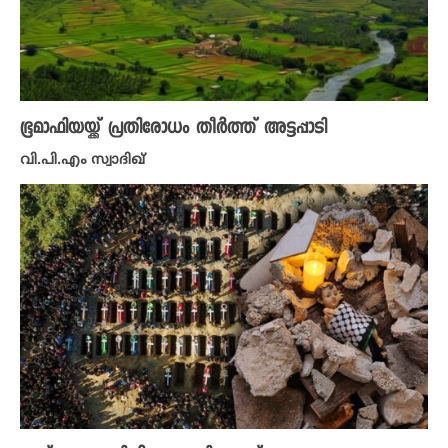
ഭൂമാഫിയയ്ക്ക് പ്രതിരോധം തീർത്ത് അട്ടപ്പാടി
വി.പി.എം സ്വാദിഖ്