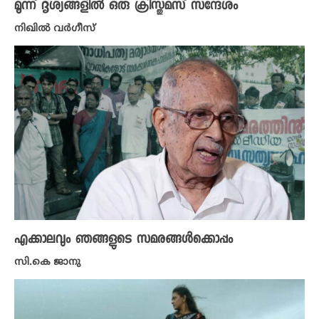
മൂന്ന് ദൃശ്യങ്ങളിൽ ഒരു ക്രിസ്തുമസ് സന്ദേശം
നിഖില്‍ വര്‍ഗീസ്‌
എക്കാലവും ഞങ്ങളുടെ സമരങ്ങൾക്കൊപ്പം
സി.കെ ജാനു