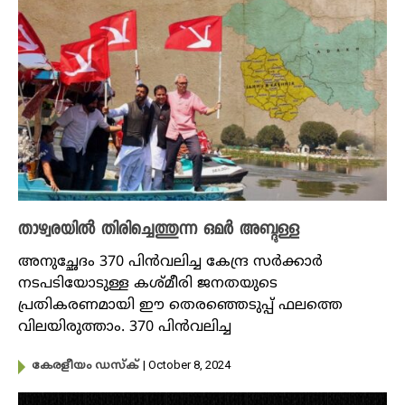
താഴ്വരയിൽ തിരിച്ചെത്തുന്ന ഒമർ അബ്ദുള്ള
അനുച്ഛേദം 370 പിന്‍വലിച്ച കേന്ദ്ര സര്‍ക്കാർ
നടപടിയോടുള്ള കശ്മീരി ജനതയുടെ
പ്രതികരണമായി ഈ തെരഞ്ഞെടുപ്പ് ഫലത്തെ
വിലയിരുത്താം. 370 പിൻവലിച്ച
| October 8, 2024
കേരളീയം ഡസ്ക്