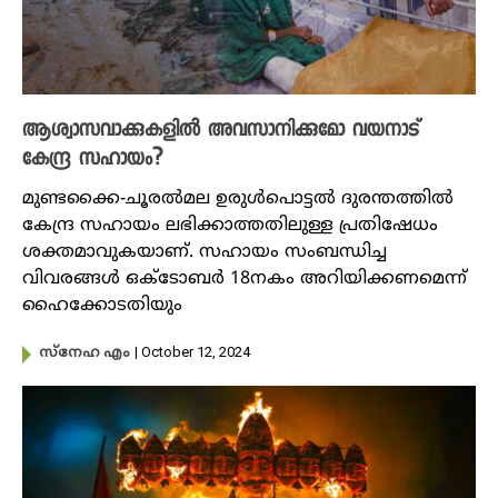
ആശ്വാസവാക്കുകളിൽ അവസാനിക്കുമോ വയനാട്
കേന്ദ്ര സഹായം?
മുണ്ടക്കൈ-ചൂരൽമല ഉരുൾപൊട്ടൽ ദുരന്തത്തിൽ
കേന്ദ്ര സഹായം ലഭിക്കാത്തതിലുള്ള പ്രതിഷേധം
ശക്തമാവുകയാണ്. സഹായം സംബന്ധിച്ച
വിവരങ്ങൾ ഒക്ടോബർ 18നകം അറിയിക്കണമെന്ന്
ഹൈക്കോടതിയും
| October 12, 2024
സ്നേഹ എം