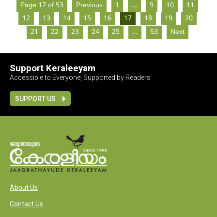
Page 17 of 53
Previous
1
…
9
10
11
12
13
14
15
16
17
18
19
20
21
22
23
24
25
…
53
Next
Support Keraleeyam
Accessible to Everyone, Supported by Readers
SUPPORT US
About Us
Contact Us