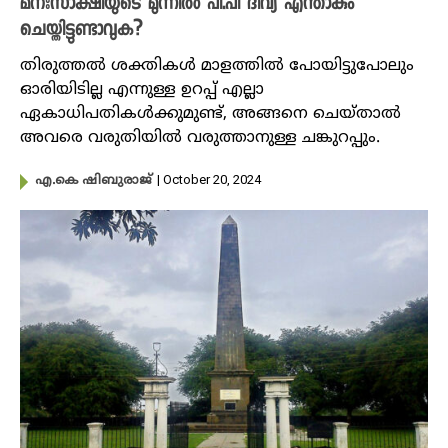
മനഃസാക്ഷിയുടെ മുന്നിൽ പി.പി ദിവ്യ എന്താകും
ചെയ്തിട്ടുണ്ടാവുക?
തിരുത്തൽ ശക്തികൾ മാളത്തിൽ പോയിട്ടുപോലും
ഓരിയിടില്ല എന്നുള്ള ഉറപ്പ് എല്ലാ
ഏകാധിപതികൾക്കുമുണ്ട്, അങ്ങനെ ചെയ്‌താൽ
അവരെ വരുതിയിൽ വരുത്താനുള്ള ചങ്കുറപ്പും.
| October 20, 2024
എ.കെ ഷിബുരാജ്