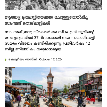
ആഗോള മുതലാളിത്തത്തെ ചെറുത്തുതോൽപ്പിച്ച
സാംസങ് തൊഴിലാളികൾ
സാംസങ് ഇന്ത്യയ്ക്കെതിരെ സി.ഐ.ടി.യുവിന്റെ
നേതൃത്വത്തിൽ 37 ദിവസമായി നടന്ന തൊഴിലാളി
സമരം വിജയം കണ്ടിരിക്കുന്നു. പ്രതിവർഷം 12
ബില്ല്യണിലധികം വരുമാനമുള്ള
| October 17, 2024
കേരളീയം ഡസ്ക്