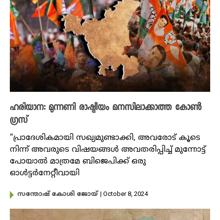
ഹരി‌യാന: മുന്നണി രാഷ്ട്രീയം മനസിലാക്കാത്ത കോൺ‌​
ഗ്രസ്
"പ്രാദേശികമായി സഖ്യമുണ്ടാക്കി, അവരോട് കൂടെ
നിന്ന് അവരുടെ വിഷയങ്ങൾ അവതരിപ്പിച്ച് മുന്നോട്ട്
പോയാൽ മാത്രമേ ബിജെപിക്ക് ഒരു
ഓൾട്ടർനേറ്റീവായി
| October 8, 2024
സന്തോഷ് കോശി ജോയ്