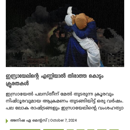
ഇസ്രായേലിന്റെ എണ്ണിയാൽ തീരാത്ത കൊടും
ക്രൂരതകൾ
ഇസ്രായേൽ പലസ്തീന് മേൽ തുടരുന്ന ക്രൂരവും
നിഷ്ഠൂരവുമായ ആക്രമണം തുടങ്ങിയിട്ട് ഒരു വർഷം.
​പല ലോക രാഷ്ട്രങ്ങളും ഇസ്രായേലിന്റെ വംശഹത്യാ
| October 7, 2024
അനിഷ എ മെന്റസ്