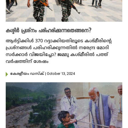
കശ്മീര്‍ പ്രശ്‌നം പരിഹരിക്കുന്നതെങ്ങനെ?
ആർട്ടിക്കിൾ 370 റദ്ദാക്കിയതിലൂടെ കശ്മീരിന്റെ
പ്രശ്നങ്ങൾ പരിഹരിക്കുന്നതിൽ നരേന്ദ്ര മോദി
സർക്കാർ വിജയിച്ചോ? ജമ്മു കശ്മീരിൽ പത്ത്
വർഷത്തിന് ശേഷം
| October 13, 2024
കേരളീയം ഡസ്ക്