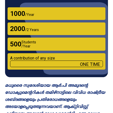
₹1000
/Year
₹2000
/2 Years
Students
₹500
/Year
A contribution of any size
ONE TIME
മധുരൈ സ്വദേശിയായ ആർ.പി അമുദന്റെ
ഡോക്യുമെന്ററികൾ തമിഴ്‌നാട്ടിലെ വിവിധ രാഷ്ട്രീയ
ശബ്ദങ്ങളെയും പ്രതിരോധങ്ങളെയും
അടയാളപ്പെടുത്തുന്നവയാണ്. ആക്റ്റിവിസ്റ്റ്