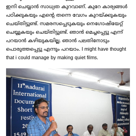
ഇനി ചെയ്യാൻ സാധ്യത കുറവാണ്. കുറേ കാര്യങ്ങൾ
പഠിക്കുകയും എന്റെ തന്നെ വേഗം കുറയ്ക്കുകയും
ചെയ്തിട്ടുണ്ട്. സമരസപ്പെടുകയും നെ​ഗോഷിയേറ്റ്
ചെയ്യുകയും ചെയ്തിട്ടുണ്ട്. ഞാൻ മെച്ചപ്പെട്ടു എന്ന്
പറയാൻ കഴിയുകയില്ല. ഞാൻ പലതിനോടും
പൊരുത്തപ്പെട്ടു എന്നും പറയാം. I might have thought
that i could manage by making quiet films.