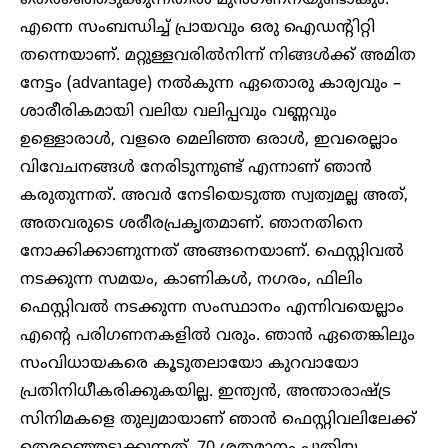
തെരഞ്ഞെടുക്കുന്നതിൽ മുൻഗണനയുണ്ടാകും.
എന്നെ സംബന്ധിച്ച് പ്രായവും ഒരു ഐഡന്റിറ്റി
തന്നെയാണ്. മറ്റുള്ളവരിൽനിന്ന് നിങ്ങൾക്ക് അമിത
നേട്ടം (advantage) നൽകുന്ന ഏതൊരു കാര്യവും –
ശാരീരികമായി വലിയ വലിപ്പവും വണ്ണവും
ഉള്ളൊരാൾ, വളരെ മെലിഞ്ഞ ഒരാൾ, ഇവരെല്ലാം
വിവേചനങ്ങൾ നേരിടുന്നുണ്ട് എന്നാണ് ഞാൻ
കരുതുന്നത്. അവർ നേടിയെടുത്ത സ്വത്വമല്ല അത്,
അതവരുടെ ശരീരപ്രകൃതമാണ്. ഞാനതിനെ
നോക്കിക്കാണുന്നത് അങ്ങനെയാണ്. ഫെസ്റ്റിവൽ
നടക്കുന്ന സമയം, കാണികൾ, നഗരം, ഫിലിം
ഫെസ്റ്റിവൽ നടക്കുന്ന സംസ്ഥാനം എന്നിവയെല്ലാം
എന്റെ പരിഗണനകളിൽ വരും. ഞാൻ ഏതെങ്കിലും
സംവിധായകരെ കൂടുതലായോ കുറവായോ
പ്രതിനിധീകരിക്കുകയില്ല. ഇന്ത്യൻ, അന്താരാഷ്ട്ര
സിനിമകളെ തുല്യമായാണ് ഞാൻ ഫെസ്റ്റിവലിലേക്ക്