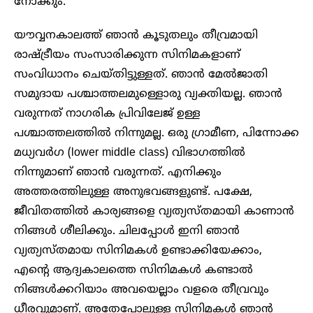
നോക്കും.
യൗവ്വനകാലത്ത് ഞാൻ കൂടുതലും തീവ്രമായി
രാഷ്ട്രീയം സംസാരിക്കുന്ന സിനിമകളാണ്
സംവിധാനം ചെയ്തിട്ടുള്ളത്. ഞാൻ മേൽജാതി
സമുദായ പശ്ചാത്തലമുള്ളൊരു വ്യക്തിയല്ല. ഞാൻ
വരുന്നത് നാഗരിക പ്രിവിലേജ് ഉള്ള
പശ്ചാത്തലത്തിൽ നിന്നുമല്ല. ഒരു ഗ്രാമീണ, പിന്നോക്ക
മധ്യവർഗ (lower middle class) വിഭാഗത്തിൽ
നിന്നുമാണ് ഞാൻ വരുന്നത്. എനിക്കും
അത്തരത്തിലുള്ള അനുഭവങ്ങളുണ്ട്. പക്ഷേ,
ജീവിതത്തിൽ കാര്യങ്ങളെ വ്യത്യസ്തമായി കാണാൻ
നിങ്ങൾ ശീലിക്കും. ചിലപ്പോൾ ഇനി ഞാൻ
വ്യത്യസ്തമായ സിനിമകൾ ഉണ്ടാക്കിയേക്കാം,
എന്റെ ആദ്യകാലത്തെ സിനിമകൾ കണ്ടാൽ
നിങ്ങൾക്കറിയാം അവയെല്ലാം വളരെ തീവ്രവും
ധീരവുമാണ്. അതേപോലുള്ള സിനിമകൾ ഞാൻ