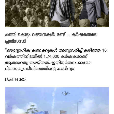
പത്ത് കൊടും വഞ്ചനകൾ: രണ്ട് – കർഷകരുടെ
പ്രതിസന്ധി
"ഔദ്യോഗിക കണക്കുകൾ അനുസരിച്ച് കഴിഞ്ഞ 10
വർഷത്തിനിടയിൽ 1,74,000 കർഷകരാണ്
ആത്മഹത്യ ചെയ്തത്. ഇതിനർത്ഥം ഓരോ
ദിവസവും ജീവിതത്തിന്റെ കാഠിന്യം
| April 14, 2024