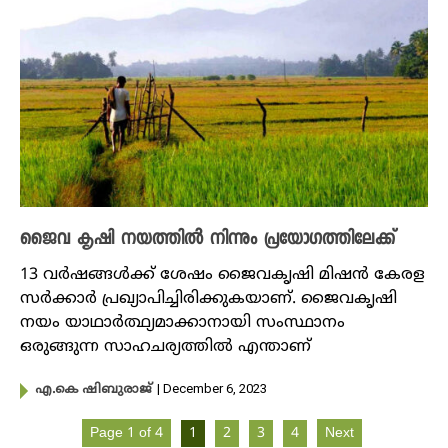
ജൈവ കൃഷി നയത്തിൽ നിന്നും പ്രയോഗത്തിലേക്ക്
13 വർഷങ്ങൾക്ക് ശേഷം ജൈവകൃഷി മിഷൻ കേരള
സർക്കാർ പ്രഖ്യാപിച്ചിരിക്കുകയാണ്. ജൈവകൃഷി
നയം യാഥാർത്ഥ്യമാക്കാനായി സംസ്ഥാനം
ഒരുങ്ങുന്ന സാഹചര്യത്തിൽ എന്താണ്
| December 6, 2023
എ.കെ ഷിബുരാജ്
Page 1 of 4
1
2
3
4
Next