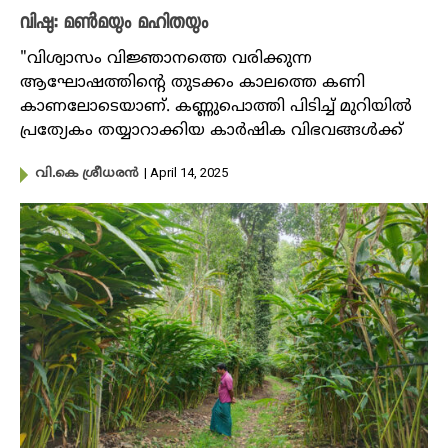
വിഷു: മൺമയും മഹിതയും
"വിശ്വാസം വിജ്ഞാനത്തെ വരിക്കുന്ന
ആഘോഷത്തിൻ്റെ തുടക്കം കാലത്തെ കണി
കാണലോടെയാണ്. കണ്ണുപൊത്തി പിടിച്ച് മുറിയിൽ
പ്രത്യേകം തയ്യാറാക്കിയ കാർഷിക വിഭവങ്ങൾക്ക്
| April 14, 2025
വി.കെ ശ്രീധരൻ