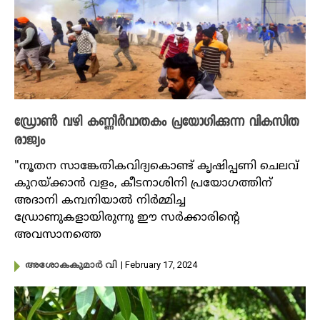
ഡ്രോൺ വഴി കണ്ണീർവാതകം പ്രയോഗിക്കുന്ന വികസിത
രാജ്യം
"നൂതന സാങ്കേതികവിദ്യകൊണ്ട് കൃഷിപ്പണി ചെലവ്
കുറയ്ക്കാൻ വളം, കീടനാശിനി പ്രയോഗത്തിന്
അദാനി കമ്പനിയാൽ നിർമ്മിച്ച
ഡ്രോണുകളായിരുന്നു ഈ സർക്കാരിൻ്റെ
അവസാനത്തെ
| February 17, 2024
അശോകകുമാർ വി