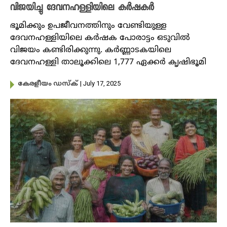
വിജയിച്ചു ദേവനഹള്ളിയിലെ കർഷകർ
ഭൂമിക്കും ഉപജീവനത്തിനും വേണ്ടിയുള്ള
ദേവനഹള്ളിയിലെ കർഷക പോരാട്ടം ഒടുവിൽ
വിജയം കണ്ടിരിക്കുന്നു. കർണ്ണാടകയിലെ
ദേവനഹള്ളി താലൂക്കിലെ 1,777 ഏക്കര്‍ കൃഷിഭൂമി
| July 17, 2025
കേരളീയം ഡസ്ക്