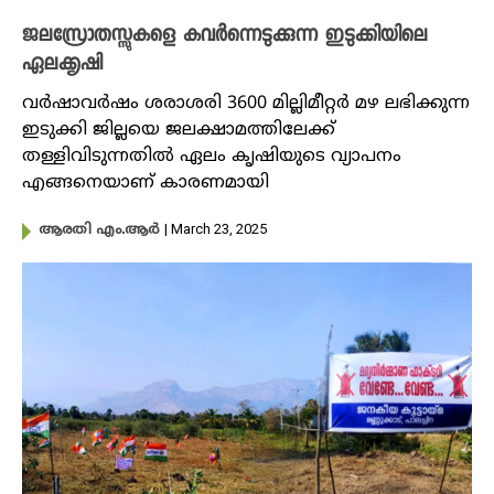
ജലസ്രോതസ്സുകളെ കവർന്നെടുക്കുന്ന ഇടുക്കിയിലെ
ഏലക്കൃഷി
വർഷാവർഷം ശരാശരി 3600 മില്ലിമീറ്റർ മഴ ലഭിക്കുന്ന
ഇടുക്കി ജില്ലയെ ജലക്ഷാമത്തിലേക്ക്
തള്ളിവിടുന്നതിൽ ഏലം കൃഷിയുടെ വ്യാപനം
എങ്ങനെയാണ് കാരണമായി
| March 23, 2025
ആരതി എം.ആർ