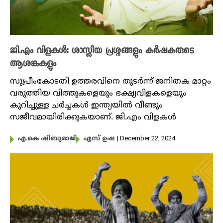
ജി.എം വിളകൾ: ശാസ്ത്രീയ പ്രശ്നങ്ങളും കർഷകരുടെ
ആശങ്കകളും
സുപ്രീംകോടതി ഉത്തരവിനെ തുടർന്ന് ജനിതക മാറ്റം
വരുത്തിയ വിത്തുകളെയും ഭക്ഷ്യവിളകളെയും
കുറിച്ചുള്ള ചർച്ചകൾ ഇന്ത്യയിൽ വീണ്ടും
സജീവമായിരിക്കുകയാണ്. ജി.എം വിളകൾ
| December 22, 2024
എ.കെ ഷിബുരാജ്
എസ് ഉഷ