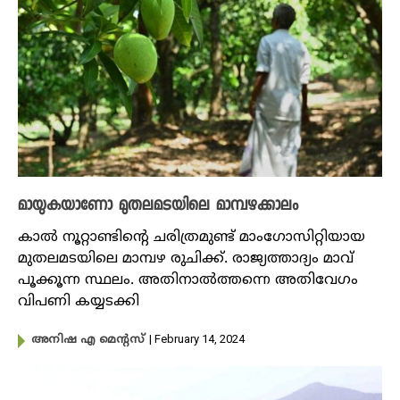
മായുകയാണോ മുതലമടയിലെ മാമ്പഴക്കാലം
കാൽ നൂറ്റാണ്ടിന്റെ ചരിത്രമുണ്ട് മാം​ഗോസിറ്റിയായ
മുതലമടയിലെ മാമ്പഴ രുചിക്ക്. രാജ്യത്താദ്യം മാവ്
പൂക്കൂന്ന സ്ഥലം. അതിനാൽത്തന്നെ അതിവേ​ഗം
വിപണി കയ്യടക്കി
| February 14, 2024
അനിഷ എ മെന്റസ്