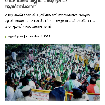
ഒന്നാം ഹരിത വിപ്ലവത്തിന്റെ ദുരന്തം
ആവർത്തിക്കരുത്
2009 ഒക്ടോബർ 15ന് ആണ് അന്നത്തെ കേന്ദ്ര
മന്ത്രി ജയറാം രമേശ് ബി ടി വഴുതനക്ക് തത്കാലം
അനുമതി നൽകേണ്ടെന്ന്
| November 3, 2025
എസ് ഉഷ