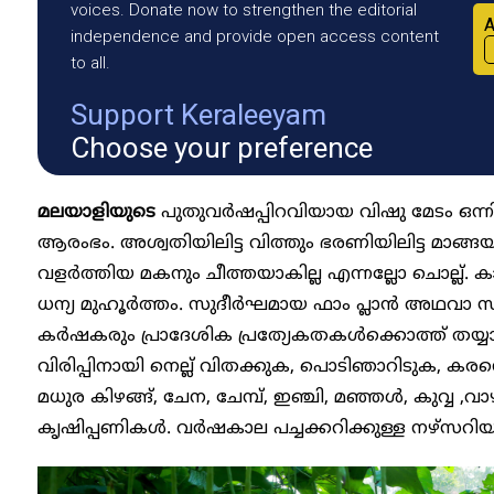
voices. Donate now to strengthen the editorial
A
independence and provide open access content
to all.
Support Keraleeyam
Choose your preference
മലയാളിയുടെ
പുതുവർഷപ്പിറവിയായ വിഷു മേടം ഒന്ന
ആരംഭം. അശ്വതിയിലിട്ട വിത്തും ഭരണിയിലിട്ട മാങ
വളർത്തിയ മകനും ചീത്തയാകില്ല എന്നല്ലോ ചൊല്ല്.
ധന്യ മുഹൂർത്തം. സുദീർഘമായ ഫാം പ്ലാൻ അഥവാ
കർഷകരും പ്രാദേശിക പ്രത്യേകതകൾക്കൊത്ത് തയ്യാറ
വിരിപ്പിനായി നെല്ല് വിതക്കുക, പൊടിഞാറിടുക, കര
മധുര കിഴങ്ങ്, ചേന, ചേമ്പ്, ഇഞ്ചി, മഞ്ഞൾ, കുവ്വ 
കൃഷിപ്പണികൾ. വർഷകാല പച്ചക്കറിക്കുള്ള നഴ്സറിയും