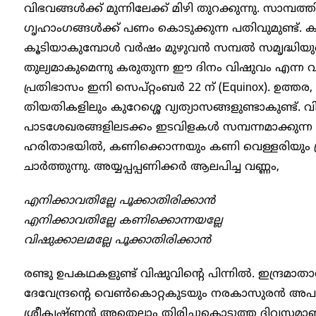
വിഭവങ്ങൾക്ക് മുന്നിലേക്ക് മിഴി തുറക്കുന്നു. സാമ്
ഗൃഹാംഗങ്ങൾക്ക് പണം കൊടുക്കുന്ന പതിവുമുണ്ട്. 
കൂടിയാകുമ്പോൾ വർഷം മുഴുവൻ സമ്പൽ സമൃദ്ധിയുടെ
തുല്യമാകുമെന്നു കരുതുന്ന ഈ ദിനം വിഷുവം എന്ന 
പ്രതിഭാസം ഇനി സെപ്റ്റംബർ 22 ന് (Equinox). ഉത്
തിയതികളിലും കുറേശ്ശെ വ്യത്യാസങ്ങളുണ്ടാകുണ്ട്. വ
പാടശേഖരങ്ങളിലടക്കം ഇടവിളകൾ സമ്പന്നമാക്കുന്ന
ഹരിതാഭയിൽ, കണിക്കൊന്നയും കണി വെള്ളരിയും 
ചാർത്തുന്നു. അയ്യപ്പപ്പണിക്കർ ആലപിച്ച വണ്ണം,
എനിക്കാവതില്ലേ പൂക്കാതിരിക്കാൻ
എനിക്കാവതില്ലേ കണിക്കൊന്നയല്ലേ
വിഷുക്കാലമല്ലേ പൂക്കാതിരിക്കാൻ
രണ്ടു ഉപകഥകളുണ്ട് വിഷുവിൻ്റെ പിന്നിൽ. ഇന്ദ്രമ
ദേവേന്ദ്രന്റെ വെണ്‍കൊറ്റകുടയും നരകാസുരന്‍ അപഹ
ശ്രീകൃഷ്ണന്‍ അതെല്ലാം തിരിച്ചുകൊടുത്ത ദിവസമാ