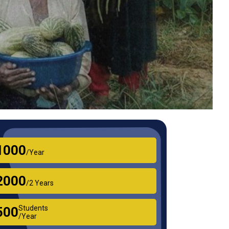
₹1000
/Year
₹2000
/2 Years
Students
₹500
/Year