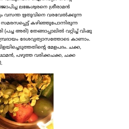
ാപിച്ച ലങ്കേശ്വരനെ ശ്രീരാമന്‍
ലും വസന്ത ഋതുവിനെ വരവേൽക്കുന്ന
 സമരസപ്പെട്ട് കഴിഞ്ഞുപോന്നിരുന്ന
്ച അരി) തേങ്ങാപ്പാലില്‍ വറ്റിച്ച് വിഷു
ന സമ്പ്രദായം ദേശവ്യത്യാസത്തോടെ കാണാം.
വിളയിച്ചെടുത്തതിന്റെ മേളപദം. ചക്ക,
 പ്രഥമന്‍, പഴുത്ത വരിക്കചക്ക, ചക്ക
.