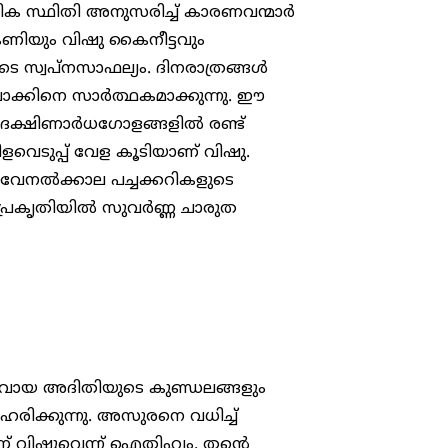
പത്തിക സ്ഥിതി അനുസരിച്ച് കാരണവന്മാർ
കണിയും വിഷു കൈനീട്ടവും
 സ്വപ്നസാഫല്യം. ദിനരാത്രങ്ങൾ
വാക്കിനെ സാർത്ഥകമാക്കുന്നു. ഈ
തര, ദക്ഷിണാർധഗോളങ്ങളിൽ രണ്ട്
ിളവെടുപ്പ് വേള കൂടിയാണ് വിഷു.
 വേനൽക്കാല പച്ചക്കറികളുടെ
പ്രകൃതിയിൽ സുവർണ്ണ ചാരുത
ാതാവായ അദിതിയുടെ കുണ്ഡലങ്ങളും
രിക്കുന്നു. അസുരനെ വധിച്ച്
ണ് വിഷുവെന്ന് ഐതിഹ്യം. തന്റെ