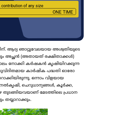
 contribution of any size
ONE TIME
ിന്. ആദ്യ ഞാറ്റുവേലയായ അശ്വതിയുടെ
്ങയും അച്ഛൻ (അതായത് രക്ഷിതാക്കൾ)
 കാലം നോക്കി കർഷകൻ കൃഷിയിറക്കുന്ന
 സുവിദിതമായ കാർഷിക പദ്ധതി ഓരോ
ാക്കിയിരുന്നു. ഒന്നാം വിളയായ
നെൽകൃഷി, ചെറുധാന്യങ്ങൾ, കൂർക്ക,
,വാഴ തുടങ്ങിയവയാണ് മേടത്തിലെ പ്രധാന
 തയ്യാറാക്കും.