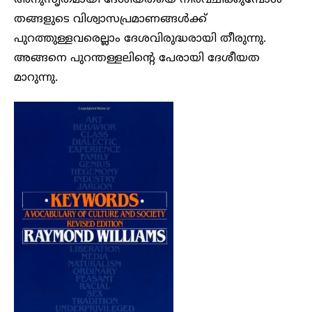
അനുസൃതമായി ദേശീയതയെ നിർവചിക്കുമ്പോൾ
തങ്ങളുടെ വിശ്വാസപ്രമാണങ്ങൾക്ക്
പുറത്തുള്ളവരെല്ലാം ദേശവിരുദ്ധരായി തീരുന്നു.
അങ്ങനെ പുറന്തള്ളലിന്റെ പേരായി ദേശീയത
മാറുന്നു.