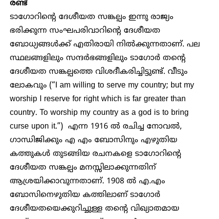
രണ്ട്
ടാഗോറിന്റെ ദേശീയത സങ്കല്പം ഇന്നു രാജ്യം
ഭരിക്കുന്ന സംഘപരിവാറിന്റെ ദേശീയത
ബോധ്യങ്ങള്‍ക്ക് എതിരായി നില്‍ക്കുന്നതാണ്. പല
സ്ഥലങ്ങളിലും സന്ദര്‍ഭങ്ങളിലും ടാഗോര്‍ തന്റെ
ദേശീയത സങ്കല്പത്തെ വിശദീകരിച്ചിട്ടുണ്ട്. വീടും
ലോകവും (“I am willing to serve my country; but my
worship I reserve for right which is far greater than
country. To worship my country as a god is to bring
curse upon it.”) എന്ന 1916 ല്‍ രചിച്ച നോവല്‍,
ഗാന്ധിജിക്കും എ എം ബോസിനും എഴുതിയ
കത്തുകള്‍ തുടങ്ങിയ രചനകളെ ടാഗോറിന്റെ
ദേശീയത സങ്കല്പം മനസ്സിലാക്കുന്നതിന്
ആശ്രയിക്കാവുന്നതാണ്. 1908 ല്‍ എ.എം
ബോസിനെഴുതിയ കത്തിലാണ് ടാഗോര്‍
ദേശീയതയെക്കുറിച്ചുള്ള തന്റെ വിഖ്യാതമായ