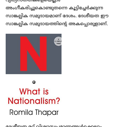
വ്യത്യസ്തതകളെയെല്ലാം
അംഗീകരിച്ചുകൊണ്ടുതന്നെ കൂട്ടിച്ചേർക്കുന്ന
സാങ്കല്പിക സമുദായമാണ് ദേശം. ദേശീയത ഈ
സാങ്കല്പിക സമുദായത്തിന്റെ അകപ്പൊരുളാണ്.