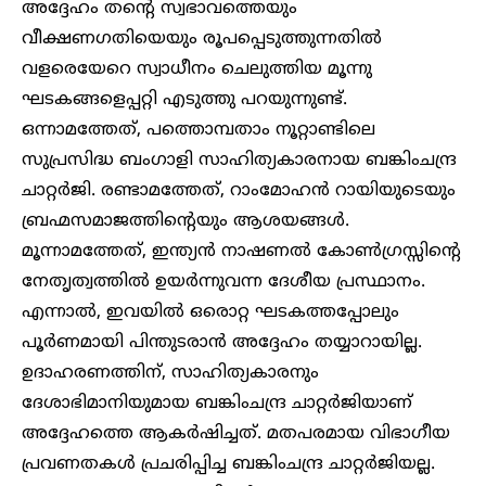
അദ്ദേഹം തന്റെ സ്വഭാവത്തെയും
വീക്ഷണഗതിയെയും രൂപപ്പെടുത്തുന്നതിൽ
വളരെയേറെ സ്വാധീനം ചെലുത്തിയ മൂന്നു
ഘടകങ്ങളെപ്പറ്റി എടുത്തു പറയുന്നുണ്ട്.
ഒന്നാമത്തേത്, പത്തൊമ്പതാം നൂറ്റാണ്ടിലെ
സുപ്രസിദ്ധ ബംഗാളി സാഹിത്യകാരനായ ബങ്കിംചന്ദ്ര
ചാറ്റർജി. രണ്ടാമത്തേത്, റാംമോഹൻ റായിയുടെയും
ബ്രഹ്മസമാജത്തിന്റെയും ആശയങ്ങൾ.
മൂന്നാമത്തേത്, ഇന്ത്യൻ നാഷണൽ കോൺഗ്രസ്സിന്റെ
നേതൃത്വത്തിൽ ഉയർന്നുവന്ന ദേശീയ പ്രസ്ഥാനം.
എന്നാൽ, ഇവയിൽ ഒരൊറ്റ ഘടകത്തപ്പോലും
പൂർണമായി പിന്തുടരാൻ അദ്ദേഹം തയ്യാറായില്ല.
ഉദാഹരണത്തിന്, സാഹിത്യകാരനും
ദേശാഭിമാനിയുമായ ബങ്കിംചന്ദ്ര ചാറ്റർജിയാണ്
അദ്ദേഹത്തെ ആകർഷിച്ചത്. മതപരമായ വിഭാഗീയ
പ്രവണതകൾ പ്രചരിപ്പിച്ച ബങ്കിംചന്ദ്ര ചാറ്റർജിയല്ല.