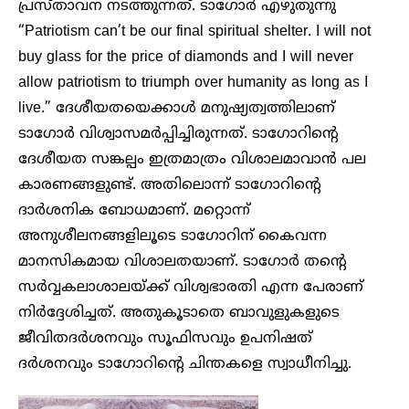
പ്രസ്താവന നടത്തുന്നത്. ടാഗോര്‍ എഴുതുന്നു
“Patriotism can’t be our final spiritual shelter. I will not
buy glass for the price of diamonds and I will never
allow patriotism to triumph over humanity as long as I
live.” ദേശീയതയെക്കാള്‍ മനുഷ്യത്വത്തിലാണ്
ടാഗോര്‍ വിശ്വാസമര്‍പ്പിച്ചിരുന്നത്. ടാഗോറിന്റെ
ദേശീയത സങ്കല്പം ഇത്രമാത്രം വിശാലമാവാന്‍ പല
കാരണങ്ങളുണ്ട്. അതിലൊന്ന് ടാഗോറിന്റെ
ദാര്‍ശനിക ബോധമാണ്. മറ്റൊന്ന്
അനുശീലനങ്ങളിലൂടെ ടാഗോറിന് കൈവന്ന
മാനസികമായ വിശാലതയാണ്. ടാഗോര്‍ തന്റെ
സര്‍വ്വകലാശാലയ്ക്ക് വിശ്വഭാരതി എന്ന പേരാണ്
നിര്‍ദ്ദേശിച്ചത്. അതുകൂടാതെ ബാവുളുകളുടെ
ജീവിതദര്‍ശനവും സൂഫിസവും ഉപനിഷത്
ദര്‍ശനവും ടാഗോറിന്റെ ചിന്തകളെ സ്വാധീനിച്ചു.