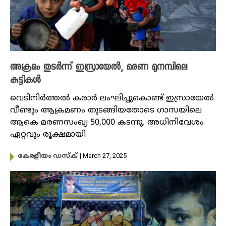
അക്രമം തുടർന്ന് ഇസ്രായേൽ, മരണ മുനമ്പിലെ
കുട്ടികൾ
വെടിനിർത്തൽ കരാർ ലംഘിച്ചുകൊണ്ട് ഇസ്രായേൽ
വീണ്ടും ആക്രമണം തുടങ്ങിയതോടെ ​ഗാസയിലെ
ആകെ മരണസംഖ്യ 50,000 കടന്നു. അധിനിവേശം
ഏറ്റവും രൂക്ഷമായി
| March 27, 2025
കേരളീയം ഡസ്ക്