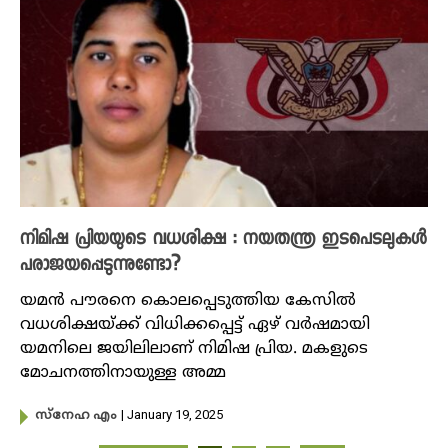
നിമിഷ പ്രിയയുടെ വധശിക്ഷ : നയതന്ത്ര ഇടപെടലുകൾ
പരാജയപ്പെടുന്നുണ്ടോ?
യമൻ പൗരനെ കൊലപ്പെടുത്തിയ കേസിൽ
വധശിക്ഷയ്ക്ക് വിധിക്കപ്പെട്ട് ഏഴ് വർഷമായി
യമനിലെ ജയിലിലാണ് നിമിഷ പ്രിയ. മകളുടെ
മോചനത്തിനായുള്ള അമ്മ
| January 19, 2025
സ്നേഹ എം