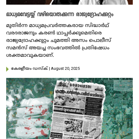
മാധ്യമവേട്ടയ്ക്ക് വഴിയൊരുക്കുന്ന രാജ്യദ്രോഹക്കുറ്റം
മുതിർന്ന മാധ്യമപ്രവർത്തകരായ സിദ്ധാർഥ്‌
വരദരാജനും കരൺ ഥാപ്പർക്കുമെതിരെ
രാജ്യദ്രോഹക്കുറ്റം ചുമത്തി അസം പൊലീസ്
സമൻസ് അയച്ച സംഭവത്തിൽ പ്രതിഷേധം
ശക്തമാവുകയാണ്.
| August 20, 2025
കേരളീയം ഡസ്ക്