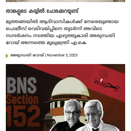
താങ്കളുടെ കയ്യിൽ ചോരക്കറയുണ്ട്
മുത്തങ്ങയിൽ ആദിവാസികൾക്ക് നേരെയുണ്ടായ
പൊലീസ് വെടിവയ്പ്പിനെ തുടർന്ന് അവിടെ
സന്ദർശനം നടത്തിയ എഴുത്തുകാരി അരുന്ധതി
റോയ് അന്നത്തെ മുഖ്യമന്ത്രി എ.കെ
| November 5, 2025
അരുന്ധതി റോയ്