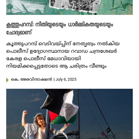
കൂത്തുപറമ്പ്: നീതിയുടെയും ധാർമ്മികതയുടെയും
ചോദ്യമാണ്
കൂത്തുപറമ്പ് വെടിവയ്പ്പിന് നേതൃത്വം നൽകിയ
പൊലീസ് ഉദ്യോഗസ്ഥനായ റവാഡ ചന്ദ്രശേഖർ
കേരള പൊലീസ് മേധാവിയായി
നിയമിക്കപ്പെട്ടതോടെ ആ ചരിത്രം വീണ്ടും
| July 6, 2025
കെ. അരവിന്ദാക്ഷൻ