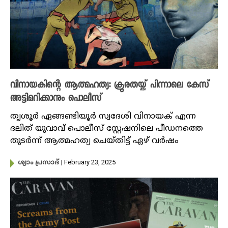
വിനായകിന്റെ ആത്മഹത്യ: ക്രൂരതയ്ക്ക് പിന്നാലെ കേസ്
അട്ടിമറിക്കാനും പൊലീസ്
തൃശൂർ ഏങ്ങണ്ടിയൂർ സ്വദേശി വിനായക് എന്ന
ദലിത് യുവാവ് പൊലീസ് സ്റ്റേഷനിലെ പീഡനത്തെ
തുടർന്ന് ആത്മഹത്യ ചെയ്തിട്ട് ഏഴ് വർഷം
| February 23, 2025
ശ്യാം പ്രസാദ്