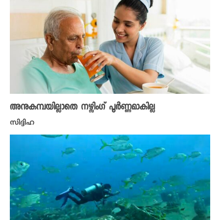
അനുകമ്പയില്ലാതെ നഴ്സിം​ഗ് പൂർണ്ണമാകില്ല
സിദ്ദിഹ