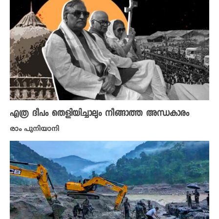
എത്ര ദീപം തെളിയിച്ചാലും നീങ്ങാത്ത അന്ധകാരം
രാം പുനിയാനി