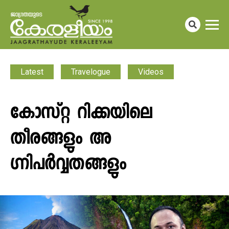
Latest
Travelogue
Videos
കോസ്റ്റ റിക്കയിലെ
തീരങ്ങളും അ​
ഗ്നിപർവ്വതങ്ങളും