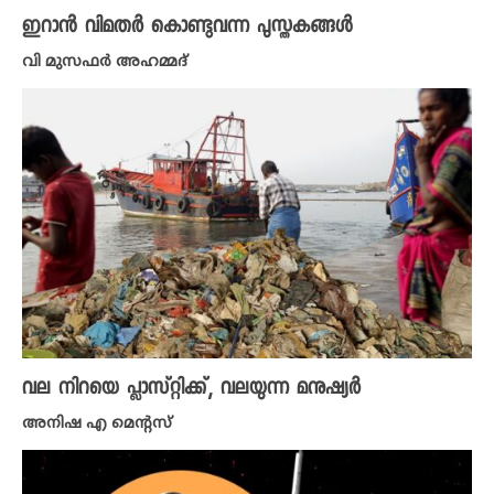
ഇറാൻ വിമതർ കൊണ്ടുവന്ന പുസ്തകങ്ങൾ
വി മുസഫർ അഹമ്മദ്
വല നിറയെ പ്ലാസ്റ്റിക്ക്, വലയുന്ന മനുഷ്യർ
അനിഷ എ മെന്റസ്