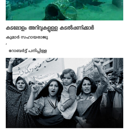
കടലോളം അറിവുകളുള്ള കടൽപ്പണിക്കാർ
കുമാർ സഹായരാജു
,
റോബർട്ട് പനിപ്പിള്ള