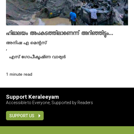
ഹിമാലയം അപകടത്തിലാണെന്ന് അറിഞ്ഞിട്ടും…
അനിഷ എ മെന്റസ്
,
എസ് ഗോപീകൃഷ്ണ വാര്യർ
1 minute read
Support Keraleeyam
Accessible to Everyone, Supported by Readers
SUPPORT US