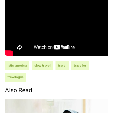
latin america
slow travel
travel
traveller
travelogue
Also Read