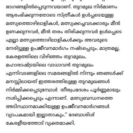
ഭാഗങ്ങളിൽപ്പെടുന്നവയാണ്. തുറമുഖ നിർമാണം
ആരംഭിക്കുന്നതോടെ സ്ത്രീകൾ ഉൾപ്പടെയുള്ള
മത്സ്യത്തൊഴിലാളികൾ, മത്സ്യക്കച്ചവടക്കാരും മീൻ
ഉണക്കുന്നവർ, മീൻ തരം തിരിക്കുന്നവർ ഉൾപ്പെടെ
എല്ലാ മത്സ്യത്തൊഴിലാളികൾക്കും അവരുടെ
നേരിട്ടുള്ള ഉപജീവനമാർഗം നഷ്ടപ്പെടും. മാത്രമല്ല,
കേരളത്തിലെ വിഴിഞ്ഞം തുറമുഖം,
മഹാരാഷ്ട്രയിലെ വാധാവൻ തുറമുഖം
എന്നിവടങ്ങളിലെ സമരങ്ങളിൽ നിന്നും ഞങ്ങൾക്ക്
മനസ്സിലായത് ഇത്തരത്തിലുള്ള തുറമുഖങ്ങൾ
നിർമ്മിക്കപ്പെടുമ്പോൾ തീരപ്രദേശം പൂർണ്ണമായും
നശിപ്പിക്കപ്പെടും എന്നാണ്. മത്സ്യബന്ധനത്തെ
അടിസ്ഥാനമാക്കിയുള്ള ഉപജീവനമാർഗങ്ങൾ
വ്യാപകമായി ഇല്ലാതാകും.” ദേബാശിശ്
കേരളീയത്തോട് വ്യക്തമാക്കി.