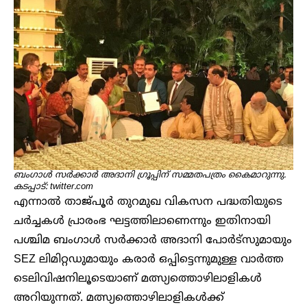
ബംഗാൾ സർക്കാർ അദാനി ഗ്രൂപ്പിന് സമ്മതപത്രം കൈമാറുന്നു.
കടപ്പാട്: twitter.com
എന്നാൽ താജ്പൂർ തുറമുഖ വികസന പദ്ധതിയുടെ
ചർച്ചകൾ പ്രാരംഭ ഘട്ടത്തിലാണെന്നും ഇതിനായി
പശ്ചിമ ബംഗാൾ സർക്കാർ അദാനി പോർട്സുമായും
SEZ ലിമിറ്റഡുമായും കരാർ ഒപ്പിട്ടെന്നുമുള്ള വാർത്ത
ടെലിവിഷനിലൂടെയാണ് മത്സ്യത്തൊഴിലാളികൾ
അറിയുന്നത്. മത്സ്യത്തൊഴിലാളികൾക്ക്