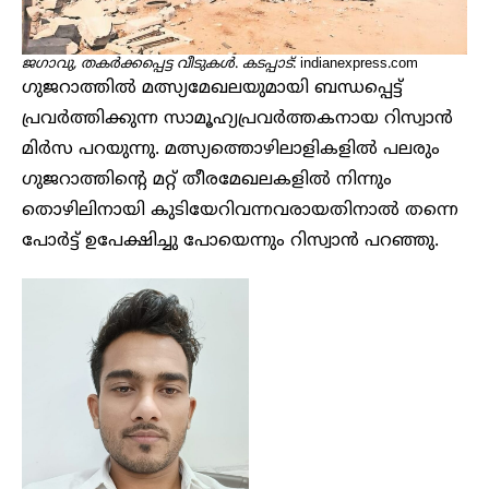
ജഗാവു, തകർക്കപ്പെട്ട വീടുകൾ
.
കടപ്പാട്
: indianexpress.com
ഗുജറാത്തിൽ മത്സ്യമേഖലയുമായി ബന്ധപ്പെട്ട്
പ്രവർത്തിക്കുന്ന സാമൂഹ്യപ്രവർത്തകനായ റിസ്വാൻ
മിർസ പറയുന്നു. മത്സ്യത്തൊഴിലാളികളിൽ പലരും
ഗുജറാത്തിന്റെ മറ്റ് തീരമേഖലകളിൽ നിന്നും
തൊഴിലിനായി കുടിയേറിവന്നവരായതിനാൽ തന്നെ
പോർട്ട് ഉപേക്ഷിച്ചു പോയെന്നും റിസ്വാൻ പറഞ്ഞു.