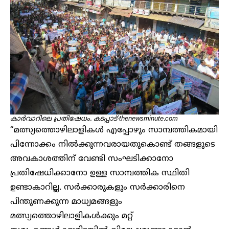
കാർവാറിലെ പ്രതിഷേധം. കടപ്പാട്-thenewsminute.com
“മത്സ്യത്തൊഴിലാളികൾ എപ്പോഴും സാമ്പത്തികമായി
പിന്നോക്കം നിൽക്കുന്നവരായതുകൊണ്ട് തങ്ങളുടെ
അവകാശത്തിന് വേണ്ടി സംഘടിക്കാനോ
പ്രതിഷേധിക്കാനോ ഉള്ള സാമ്പത്തിക സ്ഥിതി
ഉണ്ടാകാറില്ല. സർക്കാരുകളും സർക്കാരിനെ
പിന്തുണക്കുന്ന മാധ്യമങ്ങളും
മത്സ്യത്തൊഴിലാളികൾക്കും മറ്റ്