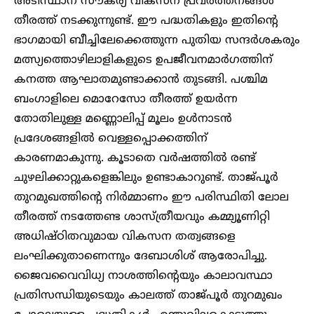
അടിസ്ഥാന സൗകര്യ വികസന പ്രവർത്തനങ്ങൾ
തീരത്ത് നടക്കുന്നുണ്ട്. ഈ പദ്ധതികളും ഇതിന്റെ
ഭാഗമായി ബീച്ചിലേക്കെത്തുന്ന പുതിയ സന്ദർശകരും
മത്സ്യത്തൊഴിലാളികളുടെ ഉപജീവനമാർഗത്തിന്
കനത്ത ആഘാതമുണ്ടാക്കാൻ തുടങ്ങി. പശ്ചിമ
ബംഗാളിലെ മൊറേസോ തീരത്ത് ഉയർന്ന
തോതിലുള്ള മണ്ണൊലിപ്പ് മൂലം ഉൾനാടൻ
പ്രദേശങ്ങളിൽ വെള്ളപ്പൊക്കത്തിന്
കാരണമാകുന്നു. കൂടാതെ വർഷത്തിൽ രണ്ട്
ചുഴലിക്കാറ്റുകളെങ്കിലും ഉണ്ടാകാറുണ്ട്. താജ്പൂർ
തുറമുഖത്തിന്റെ നിർമ്മാണം ഈ പരിസ്ഥിതി ലോല
തീരത്ത് നടത്തേണ്ട ശാസ്ത്രീയവും കമ്മ്യൂണിറ്റി
അധിഷ്ഠിതവുമായ വികസന തത്വങ്ങളെ
ലംഘിക്കുതാണെന്നും ദേബാശിശ് ആരോപിച്ചു.
ജൈവവൈവിധ്യ നാശത്തിന്റെയും കാലാവസ്ഥാ
പ്രതിസന്ധിയുടെയും കാലത്ത് താജ്പൂർ തുറമുഖം