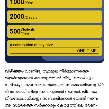
₹1000
/Year
₹2000
/2 Years
Students
₹500
/Year
A contribution of any size
ONE TIME
വിഴിഞ്ഞം
വാണിജ്യ തുറമുഖ നിർമ്മാണത്തെ
തുടർന്നുണ്ടായ കടലേറ്റത്തിൽ വീടും തൊഴിലും
നഷ്ടപ്പെട്ട കടലോര ജനതയുടെ സമരമായിരുന്നു 140
ദിവസമായി തിരുവനന്തപുരത്ത് നടന്നത്. ജീവനും
ജീവനോപാധികളും സംരക്ഷിക്കാൻ വേണ്ടി നടന്ന
ആ സമരത്തെ സർക്കാരും കേരളത്തിലെ ഭരണ-