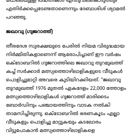
പോലെയുള്ള പദ്ധതികൾ എന്തുവിലകൊടുത്തും
എതിർക്കപ്പെടേണ്ടതാണെന്നും ദേബാശിശ് ശ്യാമൽ
പറഞ്ഞു.
ജഖാവു (ഗുജറാത്ത്)
തീരദേശ സുരക്ഷയുടെ പേരിൽ നിയമ വിരുദ്ധമായ
നിർമ്മിതികളാണെന്ന് ആരോപിച്ചാണ് ഈ വർഷം
ഒക്ടോബറിൽ ഗുജറാത്തിലെ ജഖാവു തുറമുഖത്ത്
കച്ച് സർക്കാർ മത്സ്യത്തൊഴിലാളികളുടെ വീടുകൾ
പൊളിച്ചുമാറ്റി അവരെ കുടിയിറക്കിയത്. “ജഖാവു
തുറമുഖത്ത് 1976 മുതൽ ഏകദേളം 22,000 ത്തോളം
മത്സ്യത്തൊഴിലാളികൾ ഗുജറാത്ത് മാരിടൈം
ബോർഡിനും പഞ്ചായത്തിനും വാടക നൽകി
താമസിച്ചിരുന്നു. ഒക്ടോബറിൽ ഭരണകൂടം എല്ലാ
വീടുകളും പൊളിച്ചു മാറ്റുകയും കടലോരം
വിട്ടുപോകാൻ മത്സ്യത്തൊഴിലാളികളെ