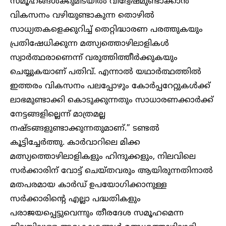
സമൂഹങ്ങൾക്കുമിടയിൽ വിദ്വേഷമുണ്ടാക്കാൻ
വികസനം വഴിയുണ്ടാകുന്ന തൊഴിൽ
സാധ്യതകളെക്കുറിച്ച് തെറ്റിദ്ധാരണ പരത്തുകയും
പ്രതിഷേധിക്കുന്ന മത്സ്യത്തൊഴിലാളികൾ
സ്വാർത്ഥരാണെന്ന് വരുത്തിത്തീർക്കുകയും
ചെയ്യുകയാണ് പതിവ്. എന്നാൽ യഥാർത്ഥത്തിൽ
ഇത്തരം വികസനം പലപ്പോഴും കോർപ്പറേറ്റുകൾക്ക്
ലാഭമുണ്ടാക്കി കൊടുക്കുന്നതും സാധാരണക്കാർക്ക്
നേട്ടങ്ങളില്ലെന്ന് മാത്രമല്ല
നഷ്ടങ്ങളുണ്ടാക്കുന്നതുമാണ്.” ടണ്ടൽ
കൂട്ടിച്ചേർത്തു. കാർവാറിലെ മിക്ക
മത്സ്യത്തൊഴിലാളികളും ഹിന്ദുക്കളും, നിലവിലെ
സർക്കാരിന് വോട്ട് ചെയ്തവരും ആയിരുന്നതിനാൽ
മതപരമായ കാർഡ് ഉപയോഗിക്കാനുള്ള
സർക്കാരിന്റെ എല്ലാ പദ്ധതികളും
പരാജയപ്പെട്ടുവെന്നും തീരദേശ സമൂഹമെന്ന