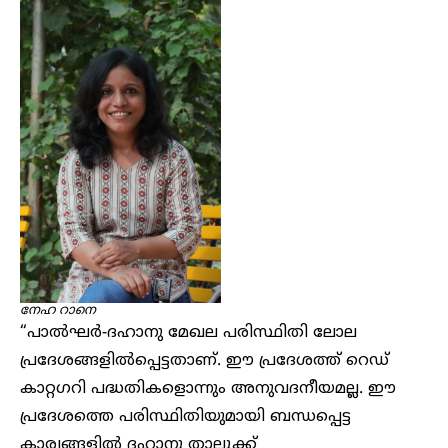
നേഹ റാനെ
“പാൽഘർ-ദഹാനു മേഖല പരിസ്ഥിതി ലോല
പ്രദേശങ്ങളിൽപ്പെട്ടതാണ്. ഈ പ്രദേശത്ത് റെഡ്
കാറ്റഗറി പദ്ധതികളൊന്നും അനുവദനീയമല്ല. ഈ
പ്രദേശത്തെ പരിസ്ഥിതിയുമായി ബന്ധപ്പെട്ട
കാര്യങ്ങളിൽ ദഹാനു താലൂക്ക്