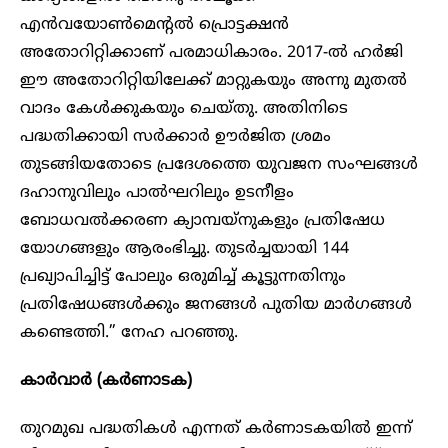
എൻവയോൺമെന്റൽ പ്രൊട്ടക്ഷൻ
അതോറിറ്റിക്കാണ് പരമാധികാരം. 2017-ൽ ഹർജി
ഈ അതോറിറ്റിയിലേക്ക് മാറ്റുകയും അന്നു മുതൽ
വാദം കേൾക്കുകയും ചെയ്തു. അതിനിടെ
പദ്ധതിക്കായി സർക്കാർ ഊർജിത ശ്രമം
തുടങ്ങിയതോടെ പ്രദേശത്തെ യുവജന സംഘങ്ങൾ
ദഹാനുവിലും പാൽഘറിലും ഉടനീളം
ബോധവൽക്കരണ ക്യാമ്പയ്നുകളും പ്രതിഷേധ
യോഗങ്ങളും ആരംഭിച്ചു. തുടർച്ചയായി 144
പ്രഖ്യാപിച്ചിട്ട് പോലും ഒരുമിച്ച് കൂട്ടുന്നതിനും
പ്രതിഷേധങ്ങൾക്കും ജനങ്ങൾ പുതിയ മാർഗങ്ങൾ
കണ്ടെത്തി.” നേഹ പറഞ്ഞു.
കാർവാർ
(കർണാടക)
തുറമുഖ പദ്ധതികൾ എന്നത് കർണാടകയിൽ ഇന്ന്