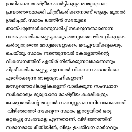
പ്രതിപക്ഷ രാഷ്ട്രീയ പാർട്ടികളും രാ‍ജ്യദ്രോഹ
പ്രവർത്തനമാക്കി ചിത്രീകരിക്കാനാണ് ആദ്യം മുതൽ
ശ്രമിച്ചത്. സമരം ലത്തീൻ സഭയുടെ
താത്പര്യങ്ങൾക്കനുസരിച്ച് നടക്കുന്നതാണെന്ന
വാദം പ്രചരിക്കപ്പെടുകയും മത്സ്യത്തൊഴിലാളികളുടെ
കര്‍തൃത്വത്തെ മാധ്യമങ്ങളടക്കം മറച്ചുവയ്ക്കുകയും
ചെയ്തു. സമരം നടത്തുന്നവർ കേരളത്തിന്റെ
വികസനത്തിന് എതിര് നിൽക്കുന്നവരാണെന്നും
ചിത്രീകരിക്കപ്പെട്ടു. എന്നാൽ വികസന പദ്ധതിയെ
എതിർക്കുന്ന രാജ്യദ്രോഹികളാണ്
മത്സ്യത്തൊഴിലാളികളെന്ന് വാദിക്കുന്ന സംസ്ഥാന
സർക്കാരും മുഖ്യധാരാ രാഷ്ട്രീയ കക്ഷികളും
കേരളത്തിന്റെ മധ്യവർഗ മനസ്സും മനസിലാക്കേണ്ടത്
വിഴിഞ്ഞത്ത് നടക്കുന്ന സമരം ഇന്ത്യയിൽ ഒരു
ഒറ്റപ്പെട്ട സംഭവമല്ല എന്നതാണ്. വിഴിഞ്ഞത്തിന്
സമാനമായ രീതിയിൽ, വീടും ഉപജീവന മാർഗവും