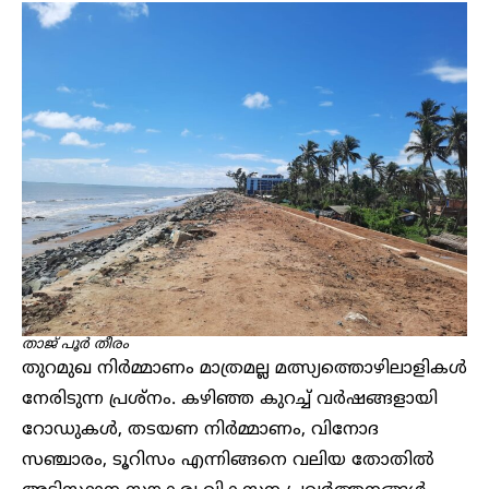
താജ് പൂർ തീരം
തുറമുഖ നിർമ്മാണം മാത്രമല്ല മത്സ്യത്തൊഴിലാളികൾ
നേരിടുന്ന പ്രശ്നം. കഴിഞ്ഞ കുറച്ച് വർഷങ്ങളായി
റോഡുകൾ, തടയണ നിർമ്മാണം, വിനോദ
സ‍ഞ്ചാരം, ടൂറിസം എന്നിങ്ങനെ വലിയ തോതിൽ