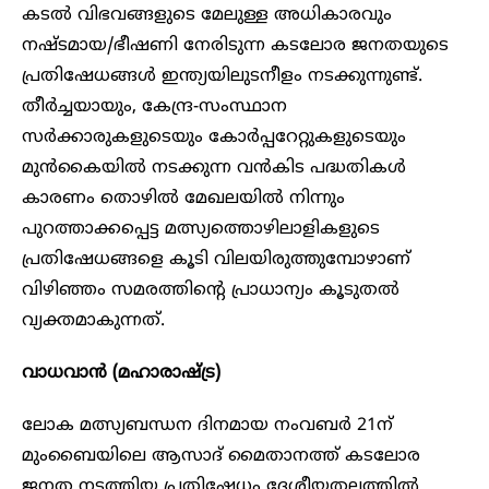
കടൽ വിഭവങ്ങളുടെ മേലുള്ള അധികാരവും
നഷ്ടമായ/ഭീഷണി നേരിടുന്ന കടലോര ജനതയുടെ
പ്രതിഷേധങ്ങൾ ഇന്ത്യയിലുടനീളം നടക്കുന്നുണ്ട്.
തീർച്ചയായും, കേന്ദ്ര-സംസ്ഥാന
സർക്കാരുകളുടെയും കോർപ്പറേറ്റുകളുടെയും
മുൻകൈയിൽ നടക്കുന്ന വൻകിട പദ്ധതികൾ
കാരണം തൊഴിൽ മേഖലയിൽ നിന്നും
പുറത്താക്കപ്പെട്ട മത്സ്യത്തൊഴിലാളികളുടെ
പ്രതിഷേധങ്ങളെ കൂടി വിലയിരുത്തുമ്പോഴാണ്
വിഴിഞ്ഞം സമരത്തിന്റെ പ്രാധാന്യം കൂടുതൽ
വ്യക്തമാകുന്നത്.
വാധവാൻ (മഹാരാഷ്ട്ര)
ലോക മത്സ്യബന്ധന ദിനമായ നംവബർ 21ന്
മുംബൈയിലെ ആസാദ് മൈതാനത്ത് കടലോര
ജനത നടത്തിയ പ്രതിഷേധം ദേശീയതലത്തിൽ