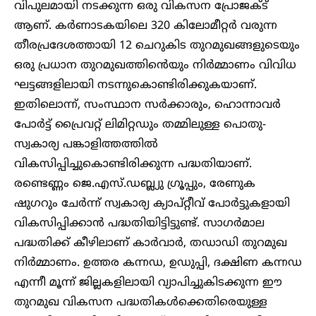
വിപുലമായി നടക്കുന്ന ഒരു വികസന പ്രോജക്ട്
ആണ്. കർണാടകയിലെ 320 കിലോമീറ്റർ വരുന്ന
തീരപ്രദേശത്തായി 12 ചെറുകിട തുറമുഖങ്ങളുടെയും
ഒരു പ്രധാന തുറമുഖത്തിൻെയും നിർമ്മാണം വിവിധ
ഘട്ടങ്ങളിലായി നടന്നുകൊണ്ടിരിക്കുകയാണ്.
ഇതിലൊന്ന്, സംസ്ഥാന സർക്കാരും, ഹൊന്നാവർ
പോർട്ട് പ്രൈവറ്റ് ലിമിറ്റഡും തമ്മിലുള്ള പൊതു-
സ്വകാര്യ പങ്കാളിത്തത്തിൽ
വികസിപ്പിച്ചുകൊണ്ടിരിക്കുന്ന പദ്ധതിയാണ്.
രണ്ടെണ്ണം ജെ.എസ്.ഡബ്ല്യു ഗ്രൂപ്പും, രേണുക
ഷുഗറും ചേർന്ന് സ്വകാര്യ ക്യാപ്റ്റീവ് പോർട്ടുകളായി
വികസിപ്പിക്കാൻ പദ്ധതിയിട്ടിട്ടുണ്ട്. സാഗർമാല
പദ്ധതിക്ക് കീഴിലാണ് കാർവാർ, തഡാഡി തുറമുഖ
നിർമ്മാണം. ഉത്തര കന്നഡ, ഉഡുപ്പി, ദക്ഷിണ കന്നഡ
എന്നീ മൂന്ന് ജില്ലകളിലായി വ്യാപിച്ചുകിടക്കുന്ന ഈ
തുറമുഖ വികസന പദ്ധതികൾക്കെതിരെയുള്ള