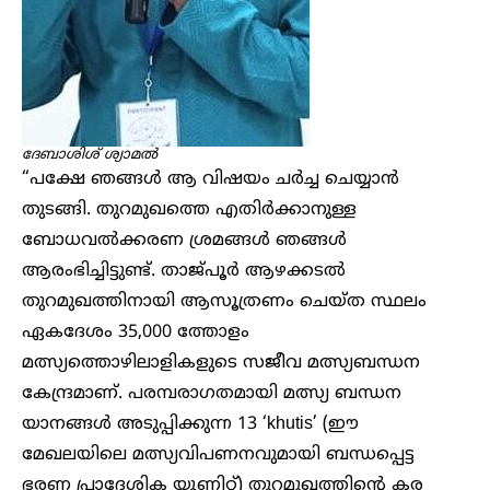
ദേബാശിശ് ശ്യാമൽ
“പക്ഷേ ഞങ്ങൾ ആ വിഷയം ചർച്ച ചെയ്യാൻ
തുടങ്ങി. തുറമുഖത്തെ എതിർക്കാനുള്ള
ബോധവൽക്കരണ ശ്രമങ്ങൾ ഞങ്ങൾ
ആരംഭിച്ചിട്ടുണ്ട്. താജ്പൂർ ആഴക്കടൽ
തുറമുഖത്തിനായി ആസൂത്രണം ചെയ്ത സ്ഥലം
ഏകദേശം 35,000 ത്തോളം
മത്സ്യത്തൊഴിലാളികളുടെ സജീവ മത്സ്യബന്ധന
കേന്ദ്രമാണ്. പരമ്പരാഗതമായി മത്സ്യ ബന്ധന
യാനങ്ങൾ അടുപ്പിക്കുന്ന 13 ‘khutis’ (ഈ
മേഖലയിലെ മത്സ്യവിപണനവുമായി ബന്ധപ്പെട്ട
ഭരണ പ്രാദേശിക യൂണിറ്റ്) തുറമുഖത്തിന്റെ കര