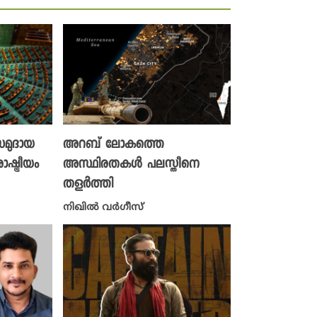
സമുദായ
അറബ് ലോകത്തെ
ഷ്ട്രീയം
അസ്ഥിരതകൾ പലസ്തീനെ
തളർത്തി
നിഖില്‍ വര്‍ഗീസ്‌