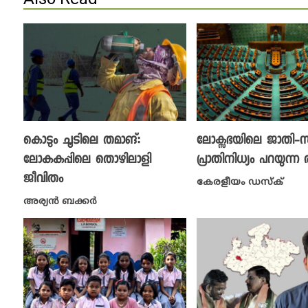
കൊടും ചൂടിലെ തമാങ്:
ലോക്സഭയിലെ ജാതി-
ലോകകപ്പിലെ തൊഴിലാളി
പ്രാതിനിധ്യം പറയുന്ന രാ
ജീവിതം
കേരളീയം ഡസ്ക്
അര്യൻ ബക്കർ