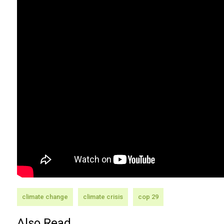
climate change
climate crisis
cop 29
Also Read