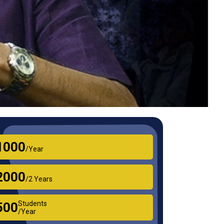
₹1000
/Year
₹2000
/2 Years
Students
₹500
/Year