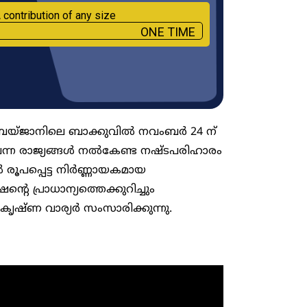
 contribution of any size
ONE TIME
ബയ്ജാനിലെ ബാക്കുവിൽ നവംബർ 24 ന്
മ്പന്ന രാജ്യങ്ങൾ നൽകേണ്ട നഷ്ടപരിഹാരം
 രൂപപ്പെട്ട നിർണ്ണായകമായ
്റെ പ്രാധാന്യത്തെക്കുറിച്ചും
ഷ്ണ വാര്യർ സംസാരിക്കുന്നു.