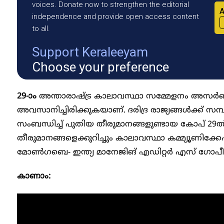
voices. Donate now to strengthen the editorial
A
independence and provide open access content
to all.
Support Keraleeyam
Choose your preference
29-ാം
അന്താരാഷ്ട്ര കാലാവസ്ഥാ സമ്മേളനം അസർ
അവസാനിച്ചിരിക്കുകയാണ്. ദരിദ്ര രാജ്യങ്ങൾക്ക് സ
സംബന്ധിച്ച് പുതിയ തീരുമാനങ്ങളുണ്ടായ കോപ് 29ൽ
തീരുമാനങ്ങളെക്കുറിച്ചും കാലാവസ്ഥാ കമ്മ്യൂണിക്കേഷന
മോൺഗബെ- ഇന്ത്യ മാനേജിങ് എഡിറ്റർ എസ് ഗോപീകൃ
കാണാം: