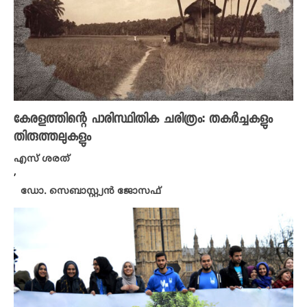
കേരളത്തിന്റെ പാരിസ്ഥിതിക ചരിത്രം: തകർച്ചകളും
തിരുത്തലുകളും
എസ് ശരത്
,
ഡോ. സെബാസ്റ്റ്യൻ ജോസഫ്