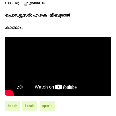
സാക്ഷ്യപ്പെടുത്തുന്നു.
പ്രൊഡ്യൂസർ: എ.കെ ഷിബുരാജ്
കാണാം:
health
kerala
sports