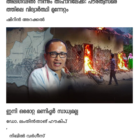
അലിഗഢിൽ നിന്നും തീഹാറിലേക്ക്: പൗരത്വസമര
ത്തിലെ വിദ്യാർത്ഥി മുന്നേറ്റം
ഷിറിന്‍ അറക്കല്‍
ഇനി ഒരൊറ്റ മണിപ്പൂർ സാധ്യമല്ല
ഡോ. ലംതിൻതാങ് ഹൗകിപ്
,
നിഖില്‍ വര്‍ഗീസ്‌