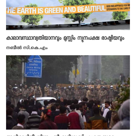
കാലാവസ്ഥാവ്യതിയാനവും മുസ്ലിം ന്യൂനപക്ഷ രാഷ്ട്രീയവും
നബീൽ സി.കെ.എം