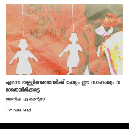
എന്നെ തള്ളിപ്പറഞ്ഞവർക്ക് പോലും ഈ സാഹചര്യം വ
രാതെയിരിക്കട്ടെ
അനിഷ എ മെന്റസ്
1 minute read