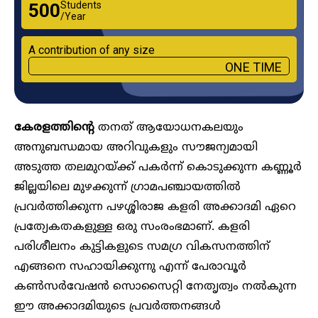
Students
₹500
/Year
A contribution of any size
ONE TIME
കേരളത്തിന്റെ
തനത് ആയോധനകലയും
അനുബന്ധമായ അറിവുകളും സൗജന്യമായി
അടുത്ത തലമുറയ്ക്ക് പകർന്ന് കൊടുക്കുന്ന കണ്ണൂർ
ജില്ലയിലെ മുഴക്കുന്ന് ​ഗ്രാമപഞ്ചായത്തിൽ
പ്രവർത്തിക്കുന്ന പഴശ്ശിരാജ കളരി അക്കാദമി ഏറെ
പ്രത്യേകതകളുള്ള ഒരു സംരംഭമാണ്. കളരി
പരിശീലനം കുട്ടികളുടെ സമഗ്ര വികസനത്തിന്
എങ്ങനെ സഹായിക്കുന്നു എന്ന് പേരാവൂർ
കൺസർവേഷൻ സൊസൈറ്റി നേതൃത്വം നൽകുന്ന
ഈ അക്കാദമിയുടെ പ്രവർത്തനങ്ങൾ