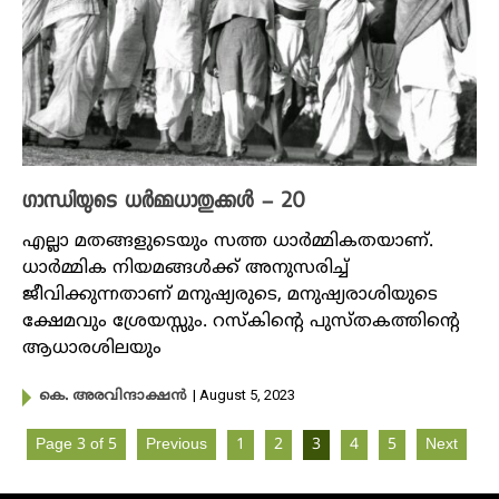
ഗാന്ധിയുടെ ധർമ്മധാതുക്കൾ – 20
എല്ലാ മതങ്ങളുടെയും സത്ത ധാർമ്മികതയാണ്.
ധാർമ്മിക നിയമങ്ങൾക്ക് അനുസരിച്ച്
ജീവിക്കുന്നതാണ് മനുഷ്യരുടെ, മനുഷ്യരാശിയുടെ
ക്ഷേമവും ശ്രേയസ്സും. റസ്കിന്റെ പുസ്തകത്തിന്റെ
ആധാരശിലയും
| August 5, 2023
കെ. അരവിന്ദാക്ഷൻ
Page 3 of 5
Previous
1
2
3
4
5
Next