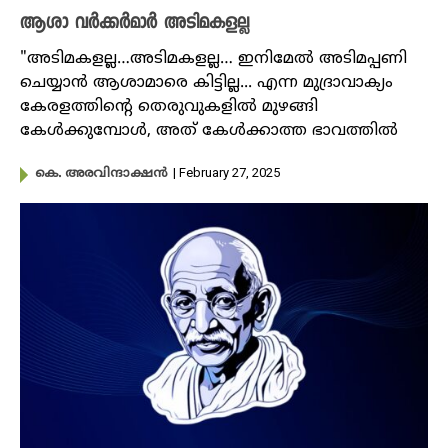
ആശാ വർക്കർമാർ അടിമകളല്ല
"അടിമകളല്ല…അടിമകളല്ല… ഇനിമേൽ അടിമപ്പണി
ചെയ്യാൻ ആശാമാരെ കിട്ടില്ല... എന്ന മുദ്രാവാക്യം
കേരളത്തിന്റെ തെരുവുകളിൽ മുഴങ്ങി
കേൾക്കുമ്പോൾ, അത് കേൾക്കാത്ത ഭാവത്തിൽ
| February 27, 2025
കെ. അരവിന്ദാക്ഷൻ