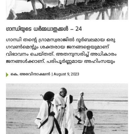
ഗാന്ധിയുടെ ധർമ്മധാതുക്കൾ – 24
ഗാന്ധി തന്റെ ഗ്രാമസ്വരാജിൽ ദുർബലമായ ഒരു
ഗവൺമെന്റും ശക്തരായ ജനങ്ങളെയുമാണ്
വിഭാവനം ചെയ്തത്. അതനുസരിച്ച് അധികാരം
ജനങ്ങൾക്കാണ്. പരിപൂർണ്ണമായ അഹിംസയും
| August 9, 2023
കെ. അരവിന്ദാക്ഷൻ