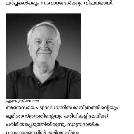
ചർച്ചകൾക്കും സംവാദങ്ങൾക്കും വിഷയമായി.
എഡ്വേഡ് സോയ
അതേസമയം space ഗണിതശാസ്ത്രത്തിന്റെയും
ഭൂമിശാസ്ത്രത്തിന്റെയും പരിധികളിലേയ്ക്ക്
പരിമിതപ്പെടുത്തിയിരുന്നു. സാമ്പ്രദായിക
വ്യവഹാരങ്ങളിൽ ഭൂമിശാസ്ത്രം