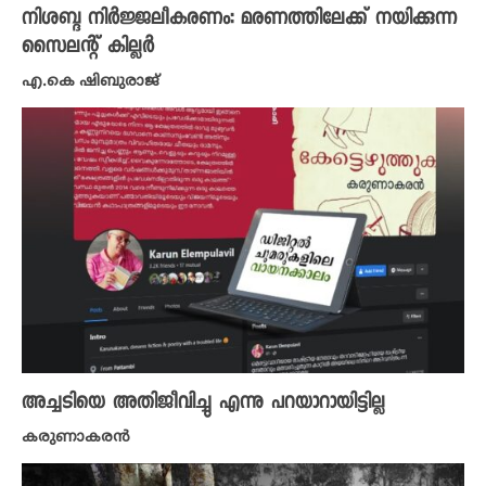
നിശബ്ദ നിർജ്ജലീകരണം: മരണത്തിലേക്ക് നയിക്കുന്ന
സൈലന്റ് കില്ലർ
എ.കെ ഷിബുരാജ്
അച്ചടിയെ അതിജീവിച്ചു എന്നു പറയാറായിട്ടില്ല
കരുണാകരൻ