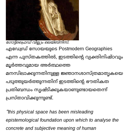
ഗോട്ട്ഫ്രൈഡ് വില്ല്യം ലെയ്ബ്നിസ്.
എഡ്വേഡ് സോയയുടെ Postmodern Geographies
എന്ന പുസ്തകത്തിൽ, ഇടത്തിന്റെ വ്യക്തിനിഷ്ഠവും
മൂർത്തവുമായ അർത്ഥത്തെ
മനസിലാക്കുന്നതിനുള്ള ജ്ഞാനശാസ്ത്രമാതൃകയെ
പടുത്തുയർത്തുന്നതിന് ഇടത്തിന്റെ ഭൗതികത
പ്രതിബന്ധം സൃഷ്ടിക്കുകയാണുണ്ടായതെന്ന്
പ്രസ്താവിക്കുന്നുണ്ട്.
“this physical space has been misleading
epistemological foundation upon which to analyse the
concrete and subjective meaning of human