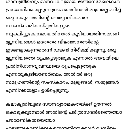
ശാസ്ത്രീയവും മാനവികവുമായ ജ്ഞാനമേഖലകൾ
പ്രയോഗിക്കപ്പെടുന്ന ഇടമായതിനാൽ മാത്രമല്ല മറിച്ച്
ഒരു സമൂഹത്തിന്റെ ഔദ്യോഗികമായ
സാംസ്കാരികസ്മൃതികളുടെ
സൂക്ഷിപ്പുകേന്ദ്രമായതിനാൽ കൂടിയായതിനാലാണ്
മ്യൂസിയങ്ങൾ മതേതര വിജ്ഞാനത്തിന്റെ
ഇടങ്ങളാകുന്നതെന്ന് ഡങ്കൻ നിരീക്ഷിക്കുന്നു. ഒരു
മ്യൂസിയത്തെ രൂപപ്പെടുത്തുക എന്നാൽ അവയിലെ
പ്രതിനിധാനവ്യവസ്ഥയെ രൂപപ്പെടുത്തുക
എന്നതുകൂടിയാണർത്ഥം. അതിൽ ഒരു
സമൂഹത്തിന്റെ സംസ്കാരം, മൂല്യങ്ങൾ, സത്യങ്ങൾ
എന്നിവയെല്ലാം ഉൾപ്പെടുന്നു.
കലാകൃതിയുടെ സൗന്ദര്യാത്മകതയ്ക്ക് ഊന്നൽ
കൊടുക്കുമ്പോൾ അതിന്റെ ചരിത്രസന്ദർഭത്തെയോ
പൗരാണികതയെയോ
എടുത്തുകാണിക്കുകയെന്നതിനേക്കാൾ മ്യൂസിയം