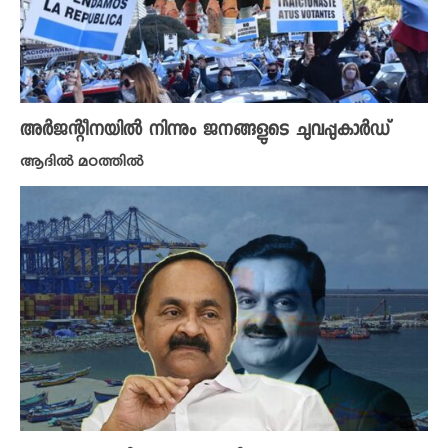
അർജന്റീനയിൽ നിന്നും ജനങ്ങളുടെ ചുവപ്പുകാർഡ്
ആദിൽ മഠത്തിൽ