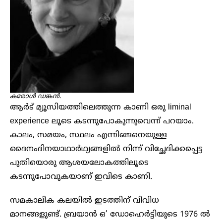
കരോൾ ഡങ്കൻ.
ആർട് മ്യൂസിയത്തിലെത്തുന്ന കാണി ഒരു liminal
experience ലൂടെ കടന്നുപോകുന്നുവെന്ന് പറയാം.
കാലം, സമയം, സ്ഥലം എന്നിങ്ങനെയുള്ള
ദൈനംദിനയാഥാർഥ്യങ്ങളിൽ നിന്ന് വിച്ഛേദിക്കപ്പെട്ട
പുതിയൊരു ആശയലോകത്തിലൂടെ
കടന്നുപോവുകയാണ് ഇവിടെ കാണി.
സമകാലിക കലയിൽ ഇടത്തിന് വിവിധ
മാനങ്ങളുണ്ട്. ബ്രയാൻ ഒ’ ഡോഹെർട്ടിയുടെ 1976 ൽ