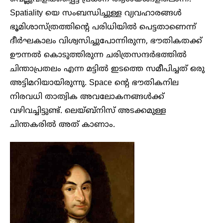
Spatiality യെ സംബന്ധിച്ചുള്ള വ്യവഹാരങ്ങൾ
ഭൂമിശാസ്ത്രത്തിന്റെ പരിധിയിൽ പെട്ടതാണെന്ന്
ദീർഘകാലം വിശ്വസിച്ചുപോന്നിരുന്ന, ഭൗതികതക്ക്
ഊന്നൽ കൊടുത്തിരുന്ന ചരിത്രസന്ദർഭത്തിൽ
ചിന്താപ്രതലം എന്ന മട്ടിൽ ഇടത്തെ സമീപിച്ചത് ഒരു
അട്ടിമറിയായിരുന്നു. Space ന്റെ ഭൗതികനില
നിരവധി താത്വിക അവലോകനങ്ങൾക്ക്
വഴിവച്ചിട്ടുണ്ട്. ലെയ്ബ്നിസ് അടക്കമുള്ള
ചിന്തകരിൽ അത് കാണാം.