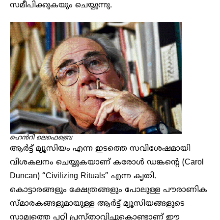
സമീപിക്കുകയും ചെയ്യുന്നു.
ഹെൻറി ലെഫെബ്രെ
ആർട്ട് മ്യൂസിയം എന്ന ഇടത്തെ സവിശേഷമായി
വിശകലനം ചെയ്യുകയാണ് കരോൾ ഡങ്കന്റെ (Carol
Duncan) “Civilizing Rituals” എന്ന കൃതി.
കൊട്ടാരങ്ങളും ക്ഷേത്രങ്ങളും പോലുള്ള പൗരാണിക
സ്മാരകങ്ങളുമായുള്ള ആർട്ട് മ്യൂസിയങ്ങളുടെ
സാമ്യത്തെ പറ്റി പ്രസ്താവിച്ചുകൊണ്ടാണ് ഈ