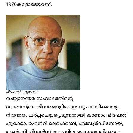
1970കളോടെയാണ്.
മിഷേൽ ഫൂക്കോ
സത്യാനന്തര സംവാദത്തിന്റെ
ഭവശാസ്ത്രപരിസരങ്ങളിൽ ഇടവും കാലികതയും
നിരന്തരം ചർച്ചചെയ്യപ്പെടുന്നതായി കാണാം. മിഷേൽ
ഫൂക്കോ, ഹെൻറി ലെഫെബ്രെ, എഡ്വേർഡ് സോയ,
ആന്റണി ഗിഡൻസ് തുടങ്ങിയ സൈദ്ധാന്തികരുടെ