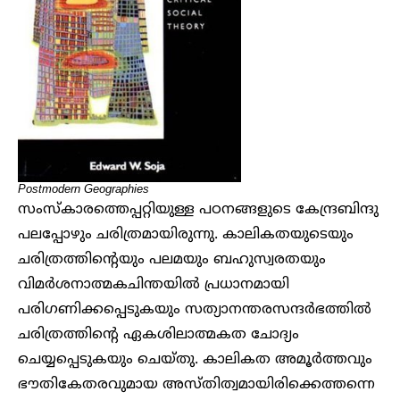
Postmodern Geographies
സംസ്കാരത്തെപ്പറ്റിയുള്ള പഠനങ്ങളുടെ കേന്ദ്രബിന്ദു
പലപ്പോഴും ചരിത്രമായിരുന്നു. കാലികതയുടെയും
ചരിത്രത്തിന്റെയും പലമയും ബഹുസ്വരതയും
വിമർശനാത്മകചിന്തയിൽ പ്രധാനമായി
പരിഗണിക്കപ്പെടുകയും സത്യാനന്തരസന്ദർഭത്തിൽ
ചരിത്രത്തിന്റെ ഏകശിലാത്മകത ചോദ്യം
ചെയ്യപ്പെടുകയും ചെയ്തു. കാലികത അമൂർത്തവും
ഭൗതികേതരവുമായ അസ്തിത്വമായിരിക്കെത്തന്നെ