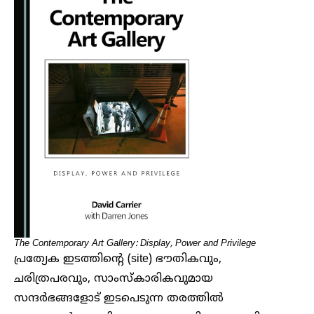
The Contemporary Art Gallery: Display, Power and Privilege
പ്രത്യേക ഇടത്തിന്റെ (site) ഭൗതികവും,
ചരിത്രപരവും, സാംസ്കാരികവുമായ
സന്ദർഭങ്ങളോട് ഇടപെടുന്ന തരത്തിൽ