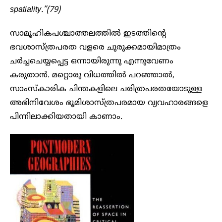
spatiality.”(79)
സാമൂഹികപശ്ചാത്തലത്തിൽ ഇടത്തിന്റെ
ഭവശാസ്ത്രപരത വളരെ ചുരുക്കമായിമാത്രം
ചർച്ചചെയ്യപ്പെട്ട ഒന്നായിരുന്നു എന്നുവേണം
കരുതാൻ. മറ്റൊരു വിധത്തിൽ പറഞ്ഞാൽ,
സാംസ്കാരിക ചിന്തകളിലെ ചരിത്രപരതയോടുള്ള
അഭിനിവേശം ഭൂമിശാസ്ത്രപരമായ വ്യവഹാരങ്ങളെ
പിന്നിലാക്കിയതായി കാണാം.