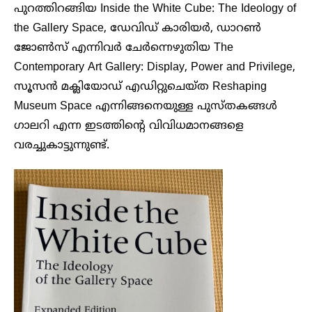
പുറത്തിറങ്ങിയ Inside the White Cube: The Ideology of
the Gallery Space, ഡേവിഡ് കാരിയർ, ഡാറൺ
ജോൺസ് എന്നിവർ ചേർന്നെഴുതിയ The
Contemporary Art Gallery: Display, Power and Privilege,
സൂസൻ മക്ലിയോഡ് എഡിറ്റുചെയ്ത Reshaping
Museum Space എന്നിങ്ങനെയുള്ള പുസ്തകങ്ങൾ
ഗാലറി എന്ന ഇടത്തിന്റെ വിവിധമാനങ്ങളെ
വരച്ചുകാട്ടുന്നുണ്ട്.