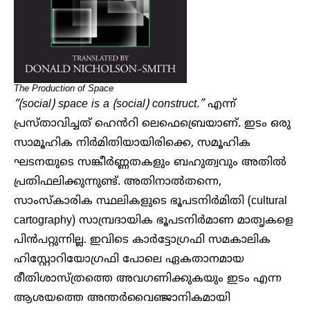
The Production of Space
“(social) space is a (social) construct.”
എന്ന്
പ്രസ്താവിച്ചത് ഹെൻറി ലെഫെബ്രെയാണ്. ഇടം ഒരു
സാമൂഹിക നിർമിതിയായിരിക്കെ, സമൂഹിക
ഘടനയുടെ സങ്കീർണ്ണതകളും ബഹുത്വവും അതിൽ
പ്രതിഫലിക്കുന്നുണ്ട്. അതിനാൽതന്നെ,
സാംസ്കാരിക സ്ഥലികളുടെ ഭൂപടനിർമിതി (cultural
cartography) സാമ്പ്രദായിക ഭൂപടനിർമാണ മാതൃകളെ
പിൻപറ്റുന്നില്ല. ഇവിടെ കാർട്ടോഗ്രഫി സമകാലിക
ഹിസ്റ്റോറിയോഗ്രഫി പോലെ ഏകതാനമായ
രീതിശാസ്ത്രത്തെ അവഗണിക്കുകയും ഇടം എന്ന
ആശയത്തെ അന്തർവൈഞ്ജാനികമായി