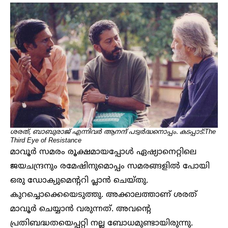
ശരത്, ബാബുരാജ് എന്നിവർ ആനന്ദ് പട്വർദ്ധനൊപ്പം. കടപ്പാട്:The
Third Eye of Resistance
മാവൂർ സമരം രൂക്ഷമായപ്പോൾ ഏഷ്യാനെറ്റിലെ
ജയചന്ദ്രനും രമേഷിനുമൊപ്പം സമരങ്ങളിൽ പോയി
ഒരു ഡോക്യുമെന്ററി പ്ലാൻ ചെയ്തു.
കുറച്ചൊക്കെയെടുത്തു. അക്കാലത്താണ് ശരത്
മാവൂർ ചെയ്യാൻ വരുന്നത്. അവന്റെ
പ്രതിബദ്ധതയെപ്പറ്റി നല്ല ബോധമുണ്ടായിരുന്നു.