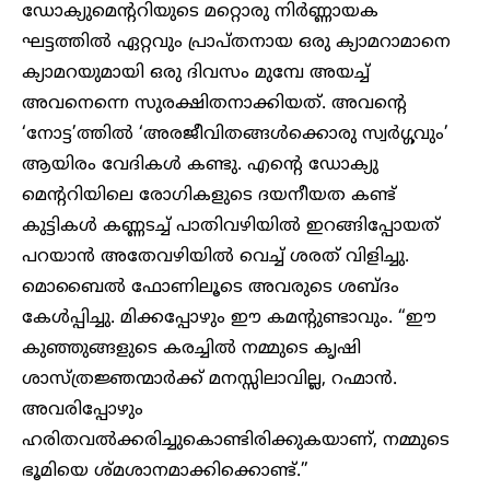
ഡോക്യുമെന്ററിയുടെ മറ്റൊരു നിർണ്ണായക
ഘട്ടത്തിൽ ഏറ്റവും പ്രാപ്തനായ ഒരു ക്യാമറാമാനെ
ക്യാമറയുമായി ഒരു ദിവസം മുമ്പേ അയച്ച്
അവനെന്നെ സുരക്ഷിതനാക്കിയത്. അവന്റെ
‘നോട്ട’ത്തിൽ ‘അരജീവിതങ്ങൾക്കൊരു സ്വർഗ്ഗവും’
ആയിരം വേദികൾ കണ്ടു. എന്റെ ഡോക്യു
മെന്ററിയിലെ രോഗികളുടെ ദയനീയത കണ്ട്
കുട്ടികൾ കണ്ണടച്ച് പാതിവഴിയിൽ ഇറങ്ങിപ്പോയത്
പറയാൻ അതേവഴിയിൽ വെച്ച് ശരത് വിളിച്ചു.
മൊബൈൽ ഫോണിലൂടെ അവരുടെ ശബ്ദം
കേൾപ്പിച്ചു. മിക്കപ്പോഴും ഈ കമന്റുണ്ടാവും. “ഈ
കുഞ്ഞുങ്ങളുടെ കരച്ചിൽ നമ്മുടെ കൃഷി
ശാസ്ത്രജ്ഞന്മാർക്ക് മനസ്സിലാവില്ല, റഹ്മാൻ.
അവരിപ്പോഴും
ഹരിതവൽക്കരിച്ചുകൊണ്ടിരിക്കുകയാണ്, നമ്മുടെ
ഭൂമിയെ ശ്മശാനമാക്കിക്കൊണ്ട്.”