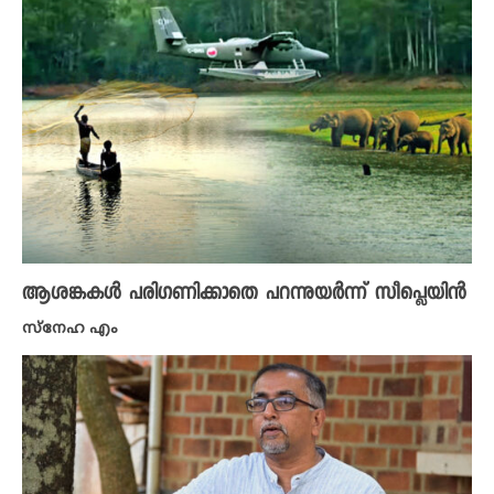
ആശങ്ക​കൾ പരി​ഗണിക്കാതെ പറന്നുയർന്ന് സീപ്ലെയിൻ
സ്നേഹ എം