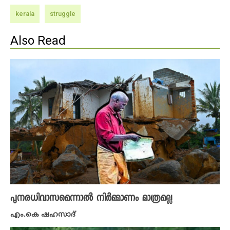
kerala
struggle
Also Read
പുനരധിവാസമെന്നാൽ നിർമ്മാണം മാത്രമല്ല
എം.കെ ഷഹസാദ്