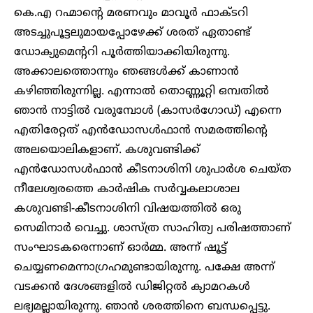
കെ.എ റഹ്മാന്റെ മരണവും മാവൂർ ഫാക്ടറി
അടച്ചുപൂട്ടലുമായപ്പോഴേക്ക് ശരത് ഏതാണ്ട്
ഡോക്യുമെന്ററി പൂർത്തിയാക്കിയിരുന്നു.
അക്കാലത്തൊന്നും ഞങ്ങൾക്ക് കാണാൻ
കഴിഞ്ഞിരുന്നില്ല. എന്നാൽ തൊണ്ണൂറ്റി ഒമ്പതിൽ
ഞാൻ നാട്ടിൽ വരുമ്പോൾ (കാസർഗോഡ്) എന്നെ
എതിരേറ്റത് എൻഡോസൾഫാൻ സമരത്തിന്റെ
അലയൊലികളാണ്. കശുവണ്ടിക്ക്
എൻഡോസൾഫാൻ കീടനാശിനി ശുപാർശ ചെയ്ത
നീലേശ്വരത്തെ കാർഷിക സർവ്വകലാശാല
കശുവണ്ടി-കീടനാശിനി വിഷയത്തിൽ ഒരു
സെമിനാർ വെച്ചു. ശാസ്ത്ര സാഹിത്യ പരിഷത്താണ്
സംഘാടകരെന്നാണ് ഓർമ്മ. അന്ന് ഷൂട്ട്
ചെയ്യണമെന്നാഗ്രഹമുണ്ടായിരുന്നു. പക്ഷേ അന്ന്
വടക്കൻ ദേശങ്ങളിൽ ഡിജിറ്റൽ ക്യാമറകൾ
ലഭ്യമല്ലായിരുന്നു. ഞാൻ ശരത്തിനെ ബന്ധപ്പെട്ടു.