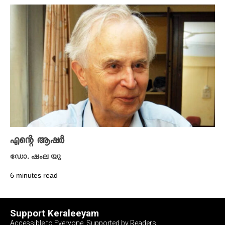
എന്റെ ആഷർ
ഡോ. ഷംല യു
6 minutes read
Support Keraleeyam
Accessible to Everyone, Supported by Readers