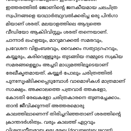
ഇത്തരത്തിൽ ജോണിന്റെ ജനകീയമായ ചലചിത്ര
സ്വപ്നങ്ങളെ യാഥാർത്ഥ്യവൽക്കരിച്ച ഒരു പിൻഗാ
മിയാണ് ശരത്. മലയാളത്തിലെ ആദ്യത്തെ
വീഡിയോ ആക്ടിവിസ്റ്റും ശരത് തന്നെയാണ്.
ചാന്നാർ ലഹളയും, മാറുമറക്കൽ സമരവും,
പ്രവേശന വിളംബരവും, വൈക്കം സത്യാഗ്രഹവും,
കയ്യൂരും, കരിവെള്ളൂരും തുടങ്ങിയ നമ്മുടെ സക്രിയ
സമരങ്ങളെല്ലാം അച്ചടി മാധ്യമത്തിലൂടെയാണ്
രേഖീകൃതമായത്. കയ്യൂർ പോലും ചരിത്രത്തിൽ
പുനഃസൃഷ്ടിക്കപ്പെടുമ്പോൾ വാമൊഴികൾ മാത്രമാണ്
സാക്ഷ്യം. അക്കാലത്തെ പത്രവാർ ത്തകളോ,
കോടതി രേഖകളോ ചരിത്രകാരനെ തുണച്ചേക്കാം.
താൻ ജീവിക്കുന്നത് അത്തരമൊരു
കാലത്തിലാണെന്ന് തിരിച്ചറിഞ്ഞതാണ് ശരത്തിന്റെ
ക്രാന്തദർശിത്വം. വരും കാലത്ത് ഏറ്റവും
വിശ്വസനീയമായ ഒരു രേഖ (documentary record)