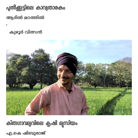
പുൽക്കൂട്ടിലെ കാവ്യതാരകം
ആദിൽ മഠത്തിൽ
,
കുഴൂർ വിത്സൻ
കിരു​ഗാവലുവിലെ കൃഷി മ്യൂസിയം
എ.കെ ഷിബുരാജ്