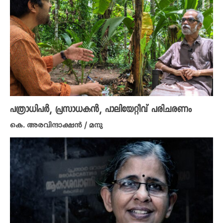
പത്രാധിപർ, പ്രസാധകൻ, പാലിയേറ്റീവ്‌ പരിചരണം
കെ. അരവിന്ദാക്ഷൻ / മനു