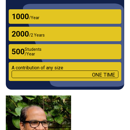
₹1000
/Year
₹2000
/2 Years
Students
₹500
/Year
A contribution of any size
ONE TIME