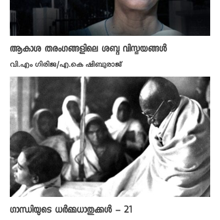
ആകാശ തരംഗങ്ങളിലെ ശബ്ദ വിസ്മയങ്ങൾ
വി.എം ​ഗിരിജ/എ.കെ ഷിബുരാജ്
ഗാന്ധിയുടെ ധർമ്മധാതുക്കൾ – 21