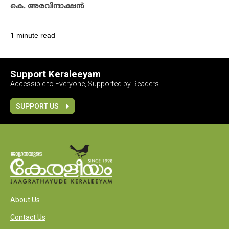
കെ. അരവിന്ദാക്ഷൻ
1 minute read
Support Keraleeyam
Accessible to Everyone, Supported by Readers
SUPPORT US
About Us
Contact Us