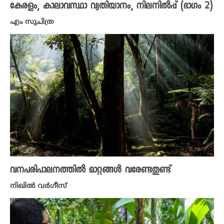
കേരളം, കാലാവസ്ഥാ വ്യതിയാനം, നിലനിൽപ്പ് (ഭാ​ഗം 2)
എം സുചിത്ര
വനപരിപാലനത്തിൽ മാറ്റങ്ങൾ വരേണ്ടതുണ്ട്
നിഖില്‍ വര്‍ഗീസ്‌