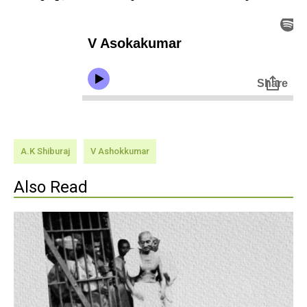
A.K Shiburaj
V Ashokkumar
Also Read