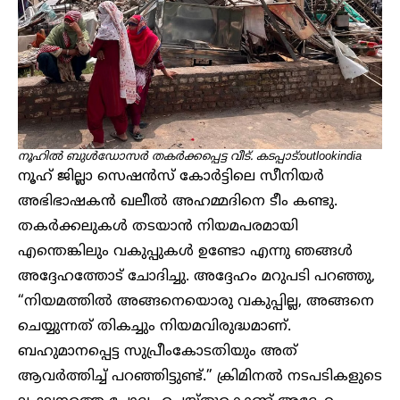
നൂഹിൽ ബുൾഡോസർ തകർക്കപ്പെട്ട വീട്. കടപ്പാട്:outlookindia
നൂഹ് ജില്ലാ സെഷൻസ് കോർട്ടിലെ സീനിയർ
അഭിഭാഷകൻ ഖലീൽ അഹമ്മദിനെ ടീം കണ്ടു.
തകർക്കലുകൾ തടയാൻ നിയമപരമായി
എന്തെങ്കിലും വകുപ്പുകൾ ഉണ്ടോ എന്നു ഞങ്ങൾ
അദ്ദേഹത്തോട് ചോദിച്ചു. അദ്ദേഹം മറുപടി പറഞ്ഞു,
“നിയമത്തിൽ അങ്ങനെയൊരു വകുപ്പില്ല, അങ്ങനെ
ചെയ്യുന്നത് തികച്ചും നിയമവിരുദ്ധമാണ്.
ബഹുമാനപ്പെട്ട സുപ്രീംകോടതിയും അത്
ആവർത്തിച്ച് പറഞ്ഞിട്ടുണ്ട്.” ക്രിമിനൽ നടപടികളുടെ