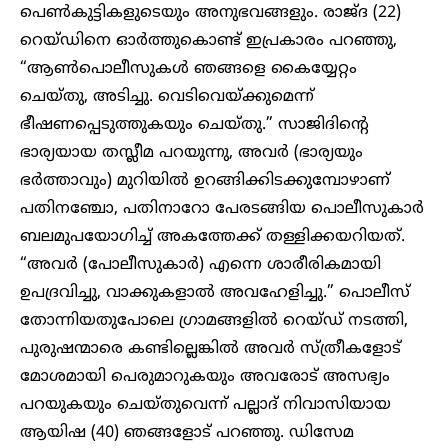
പെൺകുട്ടികളുടെയും അനുഭവങ്ങളും. രാജ്ദ (22)
റെയ്ഡിനെ ഓർത്തുകൊണ്ട് ഇപ്രകാരം പറഞ്ഞു,
“ആൺപൊലീസുകൾ ഞങ്ങളെ കൈയ്യേറ്റം
ചെയ്തു, അടിച്ചു. വെടിവെയ്ക്കുമെന്ന്
ഭീഷണപ്പെടുത്തുകയും ചെയ്തു.” സാജിദിന്റെ
ഭാര്യയായ തസ്ലീമ പറയുന്നു, അവർ (ഭാര്യയും
ഭർത്താവും) മുറിയിൽ ഉറങ്ങിക്കിടക്കുമ്പോഴാണ്
പതിനഞ്ചോ, പതിനാറോ പേരടങ്ങിയ പൊലീസുകാർ
ബലമുപയോഗിച്ച് അകത്തേക്ക് തള്ളിക്കയറിയത്.
“അവർ (പോലീസുകാർ) എന്നെ ശാരീരികമായി
ഉപദ്രവിച്ചു, വാക്കുകളാൽ അവഹേളിച്ചു.” പൊലീസ്
തോന്നിയതുപോലെ ഗ്രാമങ്ങളിൽ റെയ്ഡ് നടത്തി,
പുരുഷന്മാരെ കണ്ടില്ലെങ്കിൽ അവർ സ്ത്രീകളോട്
മോശമായി പെരുമാറുകയും അവരോട് അസഭ്യം
പറയുകയും ചെയ്തുവെന്ന് പല്ലാദ് നിവാസിയായ
ആയിഷ (40) ഞങ്ങളോട് പറഞ്ഞു. ഡിസേമ