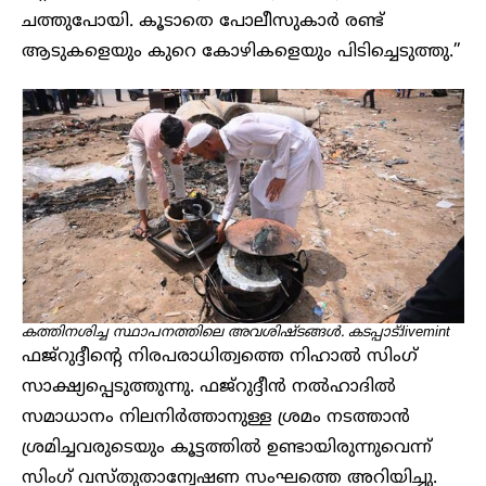
ചത്തുപോയി. കൂടാതെ പോലീസുകാർ രണ്ട്
ആടുകളെയും കുറെ കോഴികളെയും പിടിച്ചെടുത്തു.”
കത്തിനശിച്ച സ്ഥാപനത്തിലെ അവശിഷ്ടങ്ങൾ. കടപ്പാട്:livemint
ഫജ്‌റുദ്ദീന്റെ നിരപരാധിത്വത്തെ നിഹാൽ സിംഗ്
സാക്ഷ്യപ്പെടുത്തുന്നു. ഫജ്‌റുദ്ദീൻ നൽഹാദിൽ
സമാധാനം നിലനിർത്താനുള്ള ശ്രമം നടത്താൻ
ശ്രമിച്ചവരുടെയും കൂട്ടത്തിൽ ഉണ്ടായിരുന്നുവെന്ന്
സിംഗ് വസ്തുതാന്വേഷണ സംഘത്തെ അറിയിച്ചു.