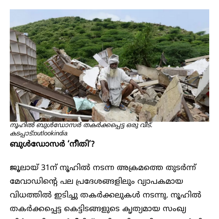
നൂഹിൽ ബുൾഡോസർ തകർക്കപ്പെട്ട ഒരു വീട്.
കടപ്പാട്:outlookindia
ബുൾഡോസർ ‘നീതി’?
ജൂലായ് 31ന് നൂഹിൽ നടന്ന അക്രമത്തെ തുടർന്ന്
മേവാഡിന്റെ പല പ്രദേശങ്ങളിലും വ്യാപകമായ
വിധത്തിൽ ഇടിച്ചു തകർക്കലുകൾ നടന്നു. നൂഹിൽ
തകർക്കപ്പെട്ട കെട്ടിടങ്ങളുടെ കൃത്യമായ സംഖ്യ