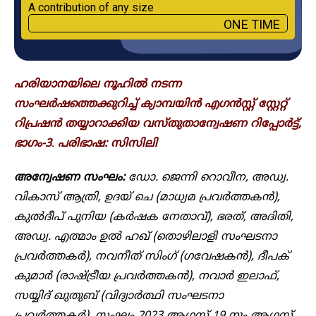
A contribution of any size
ONE TIME
ഹ​രിയാനയിലെ നൂഹിൽ നടന്ന
സംഘർഷത്തെക്കുറിച്ച് ക്യാമ്പയിൻ എഗൻസ്റ്റ് സ്റ്റേറ്റ്
റിപ്രഷൻ തയ്യാറാക്കിയ വസ്തുതാന്വേഷണ റിപ്പോർട്ട്,
ഭാ​ഗം-3
.
പരിഭാഷ: സിസിലി
അന്വേഷണ സംഘം:
ഡോ. ജെന്നി റൊവീന, അഡ്വ.
വികാസ് ആത്രി, ഉദയ് ചെ (മാധ്യമ പ്രവർത്തകൻ),
കുൽദീപ് പുനിയ (കർഷക നേതാവ്), ഭരത്, അദിതി,
അഡ്വ. എത്മാം ഉൽ ഹഖ് (തൊഴിലാളി സംഘടനാ
പ്രവർത്തകർ), നവനീത് സിംഗ് (ഗവേഷകൻ), ദീപക്
കുമാർ (രാഷ്ട്രീയ പ്രവർത്തകൻ), നവാർ ഇലാഫ്,
സയ്യിദ് ഖുതുബ് (വിദ്യാർത്ഥി സംഘടനാ
പ്രവർത്തകർ). സംഘം 2023 ആഗസ്റ്റ് 19 നും ആഗസ്റ്റ്