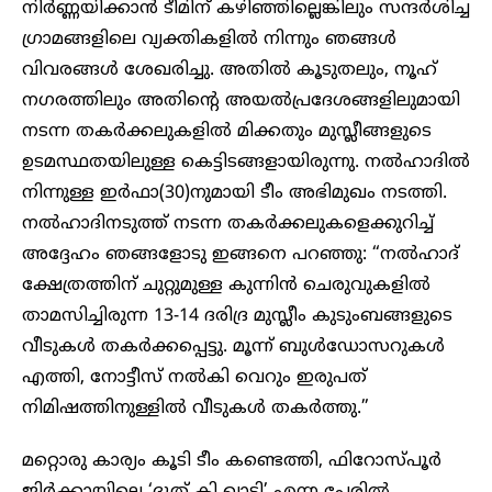
നിർണ്ണയിക്കാൻ ടീമിന് കഴിഞ്ഞില്ലെങ്കിലും സന്ദർശിച്ച
ഗ്രാമങ്ങളിലെ വ്യക്തികളിൽ നിന്നും ഞങ്ങൾ
വിവരങ്ങൾ ശേഖരിച്ചു. അതിൽ കൂടുതലും, നൂഹ്
നഗരത്തിലും അതിന്റെ അയൽപ്രദേശങ്ങളിലുമായി
നടന്ന തകർക്കലുകളിൽ മിക്കതും മുസ്ലീങ്ങളുടെ
ഉടമസ്ഥതയിലുള്ള കെട്ടിടങ്ങളായിരുന്നു. നൽഹാദിൽ
നിന്നുള്ള ഇർഫാ(30)നുമായി ടീം അഭിമുഖം നടത്തി.
നൽഹാദിനടുത്ത് നടന്ന തകർക്കലുകളെക്കുറിച്ച്
അദ്ദേഹം ഞങ്ങളോടു ഇങ്ങനെ പറഞ്ഞു: “നൽഹാദ്
ക്ഷേത്രത്തിന് ചുറ്റുമുള്ള കുന്നിൻ ചെരുവുകളിൽ
താമസിച്ചിരുന്ന 13-14 ദരിദ്ര മുസ്ലീം കുടുംബങ്ങളുടെ
വീടുകൾ തകർക്കപ്പെട്ടു. മൂന്ന് ബുൾഡോസറുകൾ
എത്തി, നോട്ടീസ് നൽകി വെറും ഇരുപത്
നിമിഷത്തിനുള്ളിൽ വീടുകൾ തകർത്തു.”
മറ്റൊരു കാര്യം കൂടി ടീം കണ്ടെത്തി, ഫിറോസ്പൂർ
ജിർക്കായിലെ ‘ദൂത് കി ഖാട്ടി’ എന്ന പേരിൽ