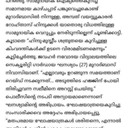
പറഞ്ഞു. സാമുദായിക ഐക്യത്തെകുറിച്ച്
സമാനമായ കാഴ്ചപ്പാട് പങ്കുവെച്ചുകൊണ്ട്
മുറാദ്ബാസിൽ നിന്നുള്ള, അമ്പത് വയസ്സുകാരൻ
റോഹ്താസ് ഹിന്ദുക്കൾ യാതൊരു വിധത്തിലുള്ള
സാമുദായിക വെറുപ്പും നേരിടുന്നില്ലെന്ന് ചൂണ്ടിക്കാട്ടി.
കൂടാതെ “ഹിന്ദു-മുസ്ലീം ശത്രുതയെ കുറിച്ചുള്ള
കിംവദന്തികൾക്ക് ഉടനെ വിരാമമിടണമെന്നും”
കൂട്ടിച്ചേർത്തു. ജവഹർ നവോദയ വിദ്യാലയത്തിലെ
സെക്യൂരിറ്റി ഗാർഡായ ഘനശ്യാം (27) മുറാദ്ബാസ്
നിവാസിയാണ്. “എല്ലാവരും ഉറങ്ങുന്ന സമയത്താണ്
റെയ്ഡ് നടക്കുന്നത്… അടുത്തിടെ ഹജ്ജിന് പോയി
തിരിച്ചുവന്ന സലീമിനെ അറസ്റ്റ് ചെയ്തു.”
പൊലീസിന്റെ നടപടി അന്യായമാണെന്നാണ്
ഘനശ്യാമിന്റെ അഭിപ്രായം. ഘോഷയാത്രയെകുറിച്ചു
സംസാരിക്കവെ അദ്ദേഹം അഭിപ്രായപ്പെട്ടു,
“മതപരമായ ഘോഷയാത്രകൾ ശരിതന്നെ, എന്നാൽ