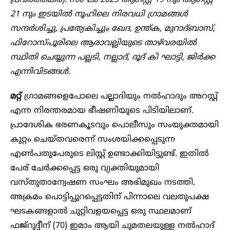
21 നും ഇടയിൽ നൂഹിലെ നിരവധി ഗ്രാമങ്ങൾ
സന്ദർശിച്ചു, പ്രത്യേകിച്ചും ഖേദ, ഉന്ത്ക, മുറാദ്ബാസ്,
ഫിറോസ്പൂരിലെ ആരാവല്ലിയുടെ താഴ്‌വരയിൽ
സ്ഥിതി ചെയ്യുന്ന പല്ലടി, നല്ലാദ്, ദൂദ് കി ഘാട്ടി, ജിർക്ക
എന്നിവിടങ്ങൾ.
മറ്റ്
ഗ്രാമങ്ങളെപോലെ പല്ലാദിയും നൽഹാദും അറസ്റ്റ്
എന്ന നിരന്തരമായ ഭീഷണിയുടെ പിടിയിലാണ്.
പ്രാദേശിക ഭരണകൂടവും പൊലീസും സംയുക്തമായി
കുറ്റം ചെയ്തവരെന്ന് സംശയിക്കപ്പെടുന്ന
എൺപതുപേരുടെ ലിസ്റ്റ് ഉണ്ടാക്കിയിട്ടുണ്ട്. ഇതിൽ
പേര് ചേർക്കപ്പെട്ട ഒരു വ്യക്തിയുമായി
വസ്തുതാന്വേഷണ സംഘം അഭിമുഖം നടത്തി.
അക്രമം പൊട്ടിപ്പുറപ്പെട്ടതിന് പിന്നാലെ വലതുപക്ഷ
ഘടകങ്ങളാൽ ചുറ്റിവളയപ്പെട്ട ഒരു സ്ഥലമാണ്
ഫജ്‌റുദ്ദീന് (70) ഇമാം ആയി ചുമതലയുള്ള നൽഹാദ്