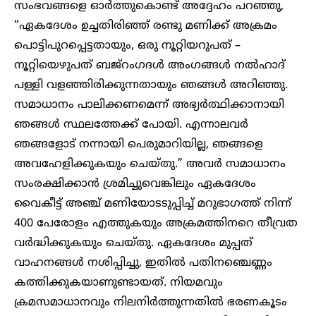
സംഭവങ്ങളെ ഓർത്തുകൊണ്ട് അദ്ദേഹം പറഞ്ഞു,
“ഏകദേശം ഉച്ചതിരിഞ്ഞ് രണ്ടു മണിക്ക് അക്രമം
പൊട്ടിപുറപ്പെട്ടതായും, ഒരു നൂറ്റിയറുപത് –
നൂറ്റിയെഴുപത് ബജ്‌റം​ഗദൾ അംഗങ്ങൾ നൽഹാദ്
പള്ളി വളഞ്ഞിരിക്കുന്നതായും ഞങ്ങൾ അറിഞ്ഞു.
സമാധാനം പാലിക്കണമെന്ന് അഭ്യർത്ഥിക്കാനായി
ഞങ്ങൾ സ്ഥലത്തേക്ക് പോയി. എന്നാലവർ
ഞങ്ങളോട് നന്നായി പെരുമാറിയില്ല, ഞങ്ങളെ
അവഹേളിക്കുകയും ചെയ്തു.” അവർ സമാധാനം
സംരക്ഷിക്കാൻ ശ്രമിച്ചുവെങ്കിലും ഏകദേശം
വൈകീട്ട് അഞ്ച് മണിയോടടുപ്പിച്ച് മറുഭാഗത്ത് നിന്ന്
400 പേരോളം എത്തുകയും അക്രമത്തിനറെ തീവ്രത
വർദ്ധിക്കുകയും ചെയ്തു. ഏകദേശം മുപ്പത്
വാഹനങ്ങൾ നശിപ്പിച്ചു, ഇതിൽ പതിനഞ്ചെണ്ണം
കത്തിക്കുകയാണുണ്ടായത്. നിയമവും
ക്രമസമാധാനവും നിലനിർത്തുന്നതിൽ ഭരണകൂടം