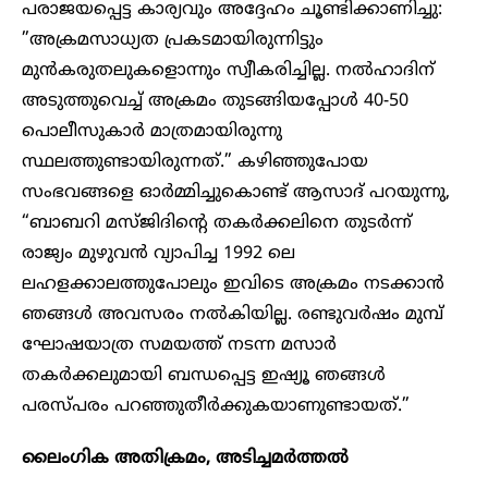
പരാജയപ്പെട്ട കാര്യവും അദ്ദേഹം ചൂണ്ടിക്കാണിച്ചു:
”അക്രമസാധ്യത പ്രകടമായിരുന്നിട്ടും
മുൻകരുതലുകളൊന്നും സ്വീകരിച്ചില്ല. നൽഹാദിന്
അടുത്തുവെച്ച് അക്രമം തുടങ്ങിയപ്പോൾ 40-50
പൊലീസുകാർ മാത്രമായിരുന്നു
സ്ഥലത്തുണ്ടായിരുന്നത്.” കഴിഞ്ഞുപോയ
സംഭവങ്ങളെ ഓർമ്മിച്ചുകൊണ്ട് ആസാദ് പറയുന്നു,
“ബാബറി മസ്ജിദിന്റെ തകർക്കലിനെ തുടർന്ന്
രാജ്യം മുഴുവൻ വ്യാപിച്ച 1992 ലെ
ലഹളക്കാലത്തുപോലും ഇവിടെ അക്രമം നടക്കാൻ
ഞങ്ങൾ അവസരം നൽകിയില്ല. രണ്ടുവർഷം മുമ്പ്
ഘോഷയാത്ര സമയത്ത് നടന്ന മസാർ
തകർക്കലുമായി ബന്ധപ്പെട്ട ഇഷ്യൂ ഞങ്ങൾ
പരസ്പരം പറഞ്ഞുതീർക്കുകയാണുണ്ടായത്.”
ലൈംഗിക അതിക്രമം, അടിച്ചമർത്തൽ