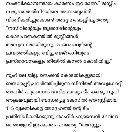
സംഭവിക്കാനുണ്ടായ കാരണം ഇവരാണ്.” മുസ്ലീം
സമുദായത്തിനിടയിലെ അസംതൃപ്തി
വിശദീകരിച്ചുകൊണ്ട് അദ്ദേഹം കൂട്ടിച്ചേർത്തു.
“നസീറിന്റെയും ജുനൈദിന്റെയും
കൊലപാതകത്തിൽ മുസ്ലീങ്ങൾ
അസ്വസ്ഥരായിരുന്നു. ബജ്റം​ഗ​ദളിന്റെ
പ്രവർത്തികളും ബിട്ടു ബജ്‌റംഗിയുടെ
പ്രസ്താവനകളും തീയിൽ കനൽ കോരിയിട്ടു.”
നൂഹിലെ ജില്ല, സെഷൻ കോടതികളുമായി
ബന്ധപ്പെട്ട് പ്രവർത്തിച്ചിരുന്ന സീനിയർ അഡ്വക്കേറ്റ്
താഹിർ ഹുസൈൻ ദേവ്‌ലയേയും ടീം കണ്ടു. നൂഹ്
അക്രമവുമായി ബന്ധപ്പെട്ട കേസിൽ അറസ്റ്റിലായ
115 വ്യക്തികളെ അദ്ദേഹത്തിന്റെ ടീം
പ്രതിനിധീകരിക്കുന്നു. താഹിർ ഹുസൈൻ ദേവ്‌ലാ
ഞങ്ങളോട് ഇപ്രകാരം പറഞ്ഞു. “അറസ്റ്റും