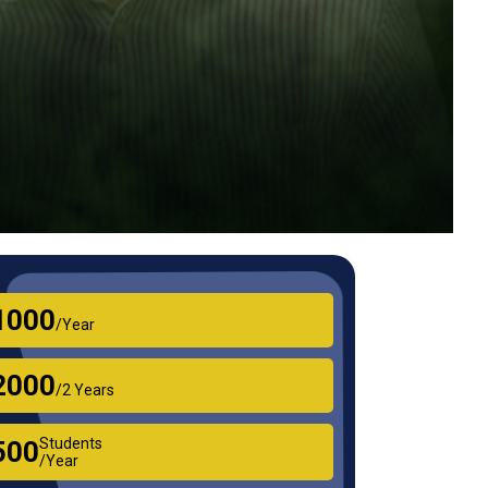
₹1000
/Year
₹2000
/2 Years
Students
₹500
/Year