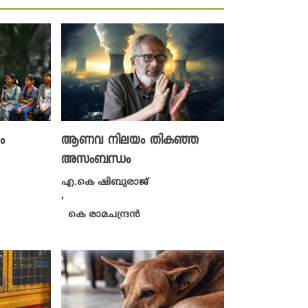
ം
ആണവ നിലയം തികഞ്ഞ
അസംബന്ധം
എ.കെ ഷിബുരാജ്
,
കെ രാമചന്ദ്രൻ