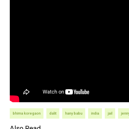
bhima koregaon
dalit
hany babu
india
jail
jenn
Also Read