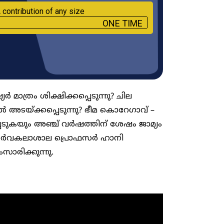
 contribution of any size
ONE TIME
മാത്രം ശിക്ഷിക്കപ്പെടുന്നു? ചില
്ക്കപ്പെടുന്നു? ഭീ​മ ​കൊ​റേ​ഗാ​വ്​ –
്പെടുകയും അഞ്ച് വർഷത്തിന് ശേഷം ജാമ്യം
 സർവകലാശാല പ്രൊഫസർ ഹാനി
ാരിക്കുന്നു.