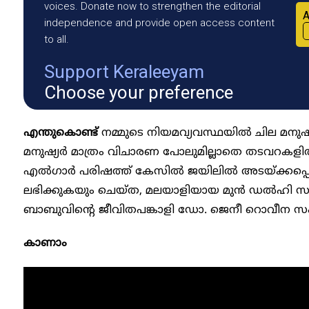
voices. Donate now to strengthen the editorial
A
independence and provide open access content
to all.
Support Keraleeyam
Choose your preference
എന്തുകൊണ്ട്
നമ്മുടെ നിയമവ്യവസ്ഥയിൽ ചില മനുഷ്യർ 
മനുഷ്യർ മാത്രം വിചാരണ പോലുമില്ലാതെ തടവറകളിൽ അടയ
എ​ൽ​ഗാ​ർ പ​രി​ഷ​ത്ത്​​ കേ​സി​ൽ ജയിലിൽ അടയ്ക്കപ
ലഭിക്കുകയും ചെയ്ത, മലയാളിയായ മുൻ ഡൽഹി
ബാബുവിന്റെ ജീവിതപങ്കാളി ഡോ. ജെനീ റൊവീന സംസ
കാണാം