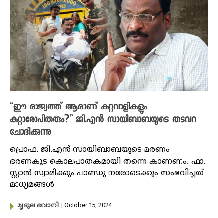
“ഈ രാജ്യത്ത്‌ ആരാണ് കുറ്റവാളികളും
കുറ്റാരോപിതരും?” ജി.എൻ സായിബാബയുടെ തടവറ
ചോദിക്കുന്നു
പ്രൊഫ. ജി.എൻ സായിബാബയുടെ മരണം
ഭരണകൂട കൊലപാതകമായി തന്നെ കാണണം. ഫാ.
സ്റ്റാൻ സ്വാമിക്കും പാണ്ഡു നരോടെക്കും സംഭവിച്ചത്
മാധ്യമങ്ങൾ
| October 15, 2024
മൃദുല ഭവാനി