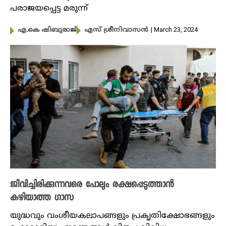
പരാജയപ്പെട്ട മരുന്ന്
| March 23, 2024
എ.കെ ഷിബുരാജ്
എസ് ശ്രീനിവാസൻ
ജീവിച്ചിരിക്കുന്നവരെ പോലും രക്ഷപ്പെടുത്താൻ
കഴിയാത്ത ​ഗാസ
യുദ്ധവും വംശീയകലാപങ്ങളും പ്രകൃതിക്ഷോഭങ്ങളും