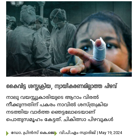
കൈവിട്ട ശസ്ത്രക്രിയ, ന്യായീകരണമില്ലാത്ത പിഴവ്
നാലു വയസ്സുകാരിയുടെ ആറാം വിരൽ
നീക്കുന്നതിന് പകരം നാവിൽ ശസ്ത്രക്രിയ
നടത്തിയ വാർത്ത ഞെട്ടലോടെയാണ്
പൊതുസമൂഹം കേട്ടത്. ചികിത്സാ പിഴവുകൾ
| May 19, 2024
ഡോ. പ്രിൻസ് കെ.ജെ
വി.പി.എം സ്വാദിഖ്