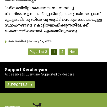
"ഡിസബിലിറ്റി മേഖലയെ സംബന്ധിച്ച്
നിലനില്‍ക്കുന്ന കാഴ്ചപ്പാടിന്റേതായ പ്രശ്നങ്ങളാണ്
മുതുകാടിന്റെ ഡിഫറന്‍റ് ആര്‍ട് സെന്‍റര്‍ പോലെയുള്ള
സ്ഥാപനങ്ങളെ കൊട്ടിഘോഷിക്കുന്നതിലേക്ക്
ചെന്നെത്തിക്കുന്നത്. ഏതെങ്കിലുമൊരു
| January 19, 2024
കെ സന്ദീപ്
Page 1 of 2
1
2
Next
Support Keraleeyam
Accessible to Everyone, Supported by Readers
SUPPORT US