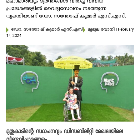
മഹാമാരിയും ദുരന്തങ്ങൾ വിതച്ച വിവിധ
പ്രദേശങ്ങളിൽ വൈദ്യസേവനം നടത്തുന്ന
വ്യക്തിയാണ് ഡോ. സന്തോഷ് കുമാര്‍ എസ്.എസ്.
| February
ഡോ. സന്തോഷ് കുമാര്‍ എസ്.എസ്
മൃദുല ഭവാനി
14, 2024
മുതുകാടിന്റെ സ്ഥാപനവും ഡിസബിലിറ്റി മേഖലയിലെ
വീണ്ടുവിചാരങ്ങളും