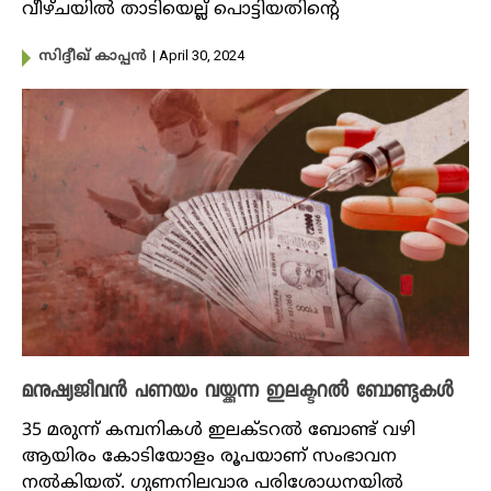
വീഴ്ചയില്‍ താടിയെല്ല് പൊട്ടിയതിന്റെ
| April 30, 2024
സിദ്ദീഖ് കാപ്പൻ
മനുഷ്യജീവൻ പണയം വയ്ക്കുന്ന ഇലക്ടറൽ ബോണ്ടുകൾ
35 മരുന്ന് കമ്പനികൾ ഇലക്ടറൽ ബോണ്ട് വഴി
ആയിരം കോടിയോളം രൂപയാണ് സംഭാവന
നൽകിയത്. ഗുണനിലവാര പരിശോധനയില്‍