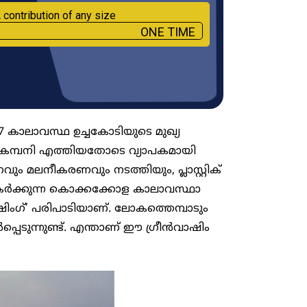
 contribution of any size
ONE TIME
​കാലാവസ്ഥ ഉച്ചകോടിയുടെ മുഖ്യ
മ്പനി എത്തിയതോടെ വ്യാപകമായി
ും മലനീകരണവും നടത്തിയും, പ്ലാസ്റ്റിക്
 തകർക്കുന്ന കൊക്കക്കോള കാലാവസ്ഥാ
ിം​ഗ്’ പരിപാടിയാണ്. ലോകത്തെമ്പാടും
െടുന്നുണ്ട്. എന്താണ് ഈ ​ഗ്രീൻവാഷിം​