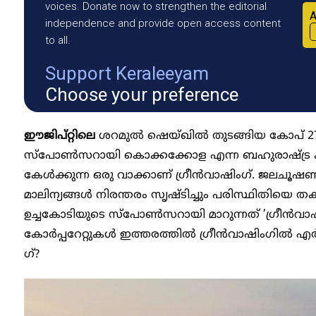
voices. Donate now to strengthen the editorial
A
independence and provide open access content
to all.
Support Keraleeyam
Choose your preference
ഈജിപ്റ്റിലെ
ശറമുൽ ഷെയ്ഖിൽ തുടങ്ങിയ കോപ് 27 
സ്പോൺസറായി കൊക്കക്കോള എന്ന ബഹുരാഷ്ട്ര ക
കേൾക്കുന്ന ഒരു വാക്കാണ് ​ഗ്രീൻവാഷിം​ഗ്. ജലചൂഷണവ
മാലിന്യങ്ങൾ നിരന്തരം സൃഷ്ടിച്ചും പരിസ്ഥിതിയെ
ഉച്ചകോടിയുടെ സ്പോൺസറായി മാറുന്നത് ​’ഗ്രീൻവാഷ
കോർപ്പറേറ്റുകൾ ഇത്തരത്തിൽ ​ഗ്രീൻവാഷിം​ഗിൽ എർപ്പ
ഗ്?