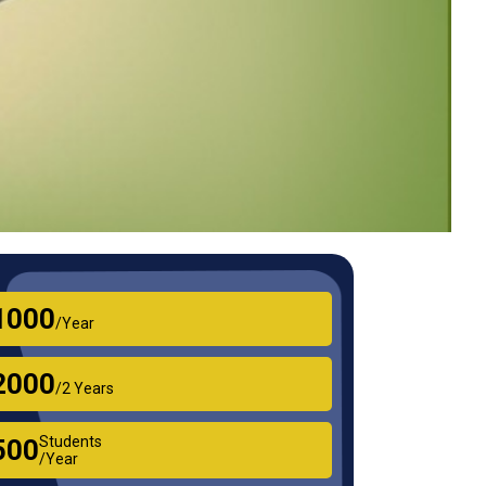
₹1000
/Year
₹2000
/2 Years
Students
₹500
/Year