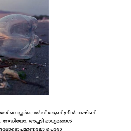
െയ് വെസ്റ്റർവെൽഡ് ആണ് ഗ്രീൻവാഷിംഗ്
, റേഡിയോ, അച്ചടി മാധ്യമങ്ങൾ
ങ്ങളോടൊപ്പമാണല്ലോ ഉപഭോ​