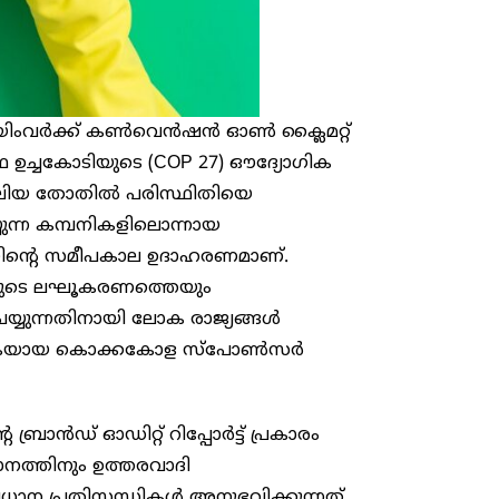
െയിംവർക്ക് കൺവെൻഷൻ ഓൺ ക്ലൈമറ്റ്
ഥ ഉച്ചകോടിയുടെ (COP 27) ഔദ്യോഗിക
 വലിയ തോതിൽ പരിസ്ഥിതിയെ
ുന്ന കമ്പനികളിലൊന്നായ
ിന്റെ സമീപകാല ഉദാഹരണമാണ്.
ികളുടെ ലഘൂകരണത്തെയും
ചെയ്യുന്നതിനായി ലോക രാജ്യങ്ങൾ
ര കുത്തകയായ കൊക്കകോള സ്പോൺസർ
റെ ബ്രാൻഡ് ഓഡിറ്റ് റിപ്പോർട്ട് പ്രകാരം
മാനത്തിനും ഉത്തരവാദി
്രധാന പ്രതിസന്ധികൾ അനുഭവിക്കുന്നത്