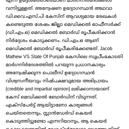
എന്ന ഉദ്ദേശത്തോടെയാണ് മാർഗനിർദേശങ്ങൾ
വന്നിട്ടുള്ളത്. അന്വേഷണ ഉദ്യോഗസ്ഥൻ അഥവാ
ഡി.വൈ.എസ്.പി കേസിന് ആവശ്യമായ രേഖകൾ
കണ്ടെടുത്ത ശേഷം ജില്ലാ മെഡിക്കൽ ഓഫീസർക്ക്
(ഡി.എം.ഒ) മെഡിക്കൽ ബോർഡ് രൂപീകരിക്കാൻ
നിർദ്ദേശം കൊടുക്കണം. ഡി.എം.ഒ ആണ്
മെഡിക്കൽ ബോർഡ് രൂപീകരിക്കേണ്ടത്. Jacob
Mathew VS State Of Punjab കേസിലെ സുപ്രീംകോടതി
മാർഗനിർദേശത്തിൽ പറയുന്ന പ്രധാനകാര്യം
അന്വേഷിക്കുന്ന പൊലീസ് ഉദ്യോഗസ്ഥൻ
വിശ്വസനീയവും നിഷ്പക്ഷവുമായ അഭിപ്രായം
(credible and impartial opinion) ലഭിക്കാനായാണ്
കേസ് മെഡിക്കൽ ബോർഡിന് വിടുന്നത്.
എക്സ്പേർട്ട് ആയിട്ടാണോ കാര്യങ്ങൾ
ചെയ്തതെന്നും, സ്റ്റാൻഡേർഡ് കെയർ
കൊടുത്തിട്ടുണ്ടോ എന്നറിയാനും, ആ കെയർ