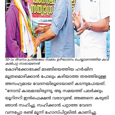
50–ാം ദിവസം പ്രതിഷേധ സമരം ഉദ്ഘാടനം ചെയ്യാനെത്തിയ കവി
കൽപറ്റ നാരായണൻ
കോഴിക്കോടേക്ക് മടങ്ങിയെത്തിയ ഹർഷിന
മൂത്രമൊഴിക്കാൻ പോലും കഴിയാത്ത തരത്തിലുള്ള
അസഹ്യമായ വേദനയിലൂടെയാണ് കടന്നുപോയത്.
“നോമ്പ് കാലമായിരുന്നു, ആ സമയത്ത് പലർക്കും
യൂറിനറി ഇൻഫെക്ഷൻ വരാറുണ്ട്. അങ്ങനെ കരുതി
‍ഞാൻ സഹിച്ചു. സഹിക്കാൻ പറ്റാത്ത വേദന
വന്നപ്പോ രണ്ട് മൂന്ന് ഹോസ്പിറ്റലിൽ കാണിച്ചു.