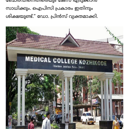
ബോർഡിനെതിരെയും കേസ് എടുക്കാൻ
സാധിക്കും. ഐപിസി പ്രകാരം ഇതിനും
ശിക്ഷയുണ്ട്.” ഡോ. പ്രിൻസ് വ്യക്തമാക്കി.