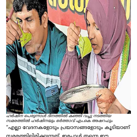
ഹർഷിന പെരുന്നാൾ ദിനത്തിൽ കഞ്ഞി വച്ചു നടത്തിയ
സമരത്തിൽ ഹർഷിനയും ഭർത്താവ് എം.കെ അഷറഫും
“എല്ലാ വേദനകളോടും പ്രയാസങ്ങളോടും കൂടിയാണ്
സമരത്തിലിരിക്കുന്നത്. ഇപ്പോൾ തന്നെ ഈ