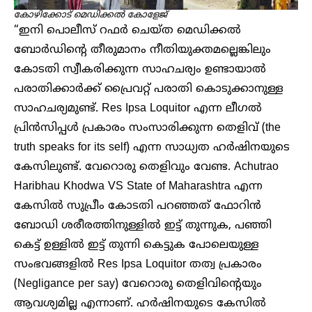
കോഴിക്കോട് മെഡിക്കൽ കോളേജ്
“ഇനി പൊലീസ് റഫർ ചെയ്ത മെഡിക്കൽ
ബോർഡിന്റെ തീരുമാനം നീതിയുക്തമല്ലെങ്കിലും
കോടതി സ്വീകരിക്കുന്ന സാഹചര്യം ഉണ്ടായാൽ
പരാതിക്കാർക്ക് പ്രൈവറ്റ് പരാതി കൊടുക്കാനുള്ള
സാഹചര്യമുണ്ട്. Res Ipsa Loquitor എന്ന ലീഗൽ
പ്രിൻസിപ്പൾ പ്രകാരം സംസാരിക്കുന്ന തെളിവ് (the
truth speaks for its self) എന്ന സാധ്യത ഹർഷിനയുടെ
കേസിലുണ്ട്. വേറൊരു തെളിവും വേണ്ട. Achutrao
Haribhau Khodwa VS State of Maharashtra എന്ന
കേസിൽ സുപ്രീം കോടതി പറഞ്ഞത് ഫോറിൻ
ബോഡി ശരീരത്തിനുള്ളിൽ ഇട്ട് തുന്നുക, പഞ്ഞി
കെട്ട് ഉള്ളിൽ ഇട്ട് തുന്നി കെട്ടുക പോലെയുള്ള
സംഭവങ്ങളിൽ Res Ipsa Loquitor തത്വ പ്രകാരം
(Negligance per say) വേറൊരു തെളിവിന്റെയും
ആവശ്യമില്ല എന്നാണ്. ഹർഷിനയുടെ കേസിൽ