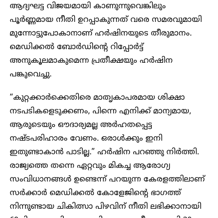
ആദ്യഘട്ട വിജയമായി കാണുന്നുവെങ്കിലും
പൂർണ്ണമായ നീതി ഉറപ്പാകുന്നത് വരെ സമരവുമായി
മുന്നോട്ടുപോകാനാണ് ഹർഷിനയുടെ തീരുമാനം.
മെഡിക്കൽ ബോർഡിന്റെ റിപ്പോർട്ട്
അനുകൂലമാകുമെന്ന പ്രതീക്ഷയും ഹർഷിന
പങ്കുവെച്ചു.
“കുറ്റക്കാർക്കെതിരെ മാതൃകാപരമായ ശിക്ഷാ
നടപടികളെടുക്കണം, പിന്നെ എനിക്ക് മാന്യമായ,
ആരുടെയും ഔദാര്യമല്ല അർഹതപ്പെട്ട
നഷ്ടപരിഹാരം വേണം. ഒരാൾക്കും ഇനി
ഇതുണ്ടാകാൻ പാടില്ല.” ഹർഷിന പറഞ്ഞു നിർത്തി.
രാജ്യത്തെ തന്നെ ഏറ്റവും മികച്ച ആരോഗ്യ
സംവിധാനങ്ങൾ ഉണ്ടെന്ന് പറയുന്ന കേരളത്തി‌ലാണ്
സർക്കാർ മെഡിക്കൽ കോളേജിന്റെ ഭാഗത്ത്
നിന്നുണ്ടായ ചികിത്സാ പിഴവിന് നീതി ലഭിക്കാനായി