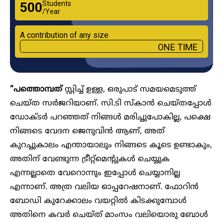
Students
₹500
/Year
A contribution of any size
ONE TIME
“പത്തൊമ്പത്
സ്റ്റിച്ച് ഉള്ള, ഒരുപാട് സമയമെടുത്ത്
ചെയ്ത സർജറിയാണ്. സി.ടി സ്കാൻ ചെയ്തപ്പോൾ
ഡോക്ടർ പറഞ്ഞത് നിങ്ങൾ മരിച്ചുപോകില്ല, പക്ഷെ
നിങ്ങടെ വേദന ജെനുവിൻ ആണ്, അത്
കുറച്ചുകാലം എന്തായാലും നിങ്ങടെ കൂടെ ഉണ്ടാകും,
അതിന് വേണ്ടുന്ന ട്രീറ്റ്മെന്റുകൾ ചെയ്യുക
എന്നല്ലാതെ വേറൊന്നും ഇപ്പോൾ ചെയ്യാനില്ല
എന്നാണ്. അത്ര വലിയ ഓപ്പറേഷനാണ്. ഫോറിൻ
ബോഡി കുറേക്കാലം വയറ്റിൽ കിടക്കുമ്പോൾ
അതിനെ കവർ ചെയ്ത് മാംസം വലിയൊരു ബോൾ