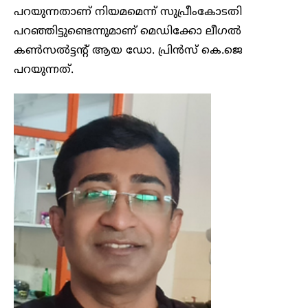
പറയുന്നതാണ് നിയമമെന്ന് സുപ്രീംകോടതി
പറഞ്ഞിട്ടുണ്ടെന്നുമാണ് മെഡിക്കോ ലീഗൽ
കൺസൽട്ടന്റ് ആയ ഡോ. പ്രിൻസ് കെ.ജെ
പറയുന്നത്.