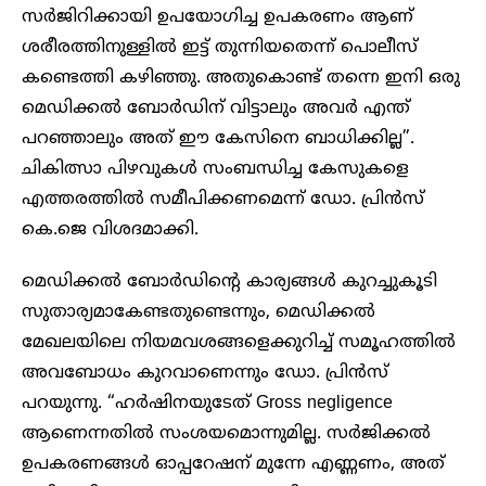
സർജിറിക്കായി ഉപയോഗിച്ച ഉപകരണം ആണ്
ശരീരത്തിനുള്ളിൽ ഇട്ട് തുന്നിയതെന്ന് പൊലീസ്
കണ്ടെത്തി കഴിഞ്ഞു. അതുകൊണ്ട് തന്നെ ഇനി ഒരു
മെഡിക്കൽ ബോർഡിന് വിട്ടാലും അവർ എന്ത്
പറഞ്ഞാലും അത് ഈ കേസിനെ ബാധിക്കില്ല”.
ചികിത്സാ പിഴവുകൾ സംബന്ധിച്ച കേസുകളെ
എത്തരത്തിൽ സമീപിക്കണമെന്ന് ഡോ. പ്രിൻസ്
കെ.ജെ വിശദമാക്കി.
മെഡിക്കൽ ബോർഡിന്റെ കാര്യങ്ങൾ കുറച്ചുകൂടി
സുതാര്യമാകേണ്ടതുണ്ടെന്നും, മെഡിക്കൽ
മേഖലയിലെ നിയമവശങ്ങളെക്കുറിച്ച് സമൂഹത്തിൽ
അവബോധം കുറവാണെന്നും ഡോ. പ്രിൻസ്
പറയുന്നു. “ഹർഷിനയുടേത് Gross negligence
ആണെന്നതിൽ സംശയമൊന്നുമില്ല. സർജിക്കൽ
ഉപകരണങ്ങൾ ഓപ്പറേഷന് മുന്നേ എണ്ണണം, അത്